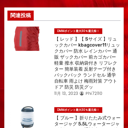
ン
関連投稿
DMMポイント最大30％還元祭！
【 レッド 】【 Sサイズ 】リュ
ックカバー kbagcover11リュッ
クカバー 防水 レインカバー 通
販 ザックカバー 前カゴカバー
軽量 撥水 収納袋付き リフレク
ター 簡単装着 反射テープ付き
バックパック ランドセル 通学
自転車 雨よけ 梅雨対策 アウト
ドア 防災 防災グッ
11月 13, 2023
Phi72110
DMMポイント最大30％還元祭！
【 ブルー 】折りたたみ式ウォー
タージャグ 5.5Lウォータージャ