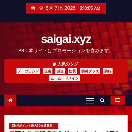
コ
金. 8月 7th, 2026
8:10:06 AM
ン
テ
ン
saigai.xyz
ツ
へ
PR：本サイトはプロモーションを含みます。
ス
キ
人気のタグ
ッ
ノーブランド
災害
減災
防災
防災グッズ
防犯
プ
ムームードメイン
DMMポイント最大30％還元祭！