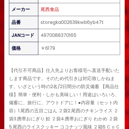
メーカー
尾西食品
品番
storegka002639kwb6yb47t
JANコード
4970088370165
価格
￥6179
【代引不可商品】仕入先よりお客様宅へ直送手配いた
します商品です。そのため代引きは対応致しかねま
す。いざという時の2名/2日間分の防災備蓄 【商品仕
様】簡単・便利・しかも美味しい！用途はいろいろ、
備蓄に、旅行に、アウトドアに！●内容量（セット内
容）1.尾西の五目ごはん ２袋2.尾西のチキンライス ２
袋3.携帯おにぎり 鮭 ２袋4.携帯おにぎり わかめ ２袋
5.尾西のライスクッキー ココナッツ風味 ２箱6.ＣｏＣ