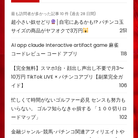
最も訪問者が多かった記事 10 件 (過去 28 日間)
超小さい奴せどり
│自宅にあるかも!? パチンコ玉
サイズの商品がヤフオクで3万円
251
AI app claude Interactive artifact game 麻雀
コードレビュー コード アプリ
118
【完全無料】スマホ1台・顔出し声出し不要で月3〜
10万円 TikTok LIVE × パチンコアプリ【副業完全ガ
イド】
106
忙しくて時間がないゴルファー必見 センスも努力も
いらない。 ゴルフ知らなきゃ損する 「１００切りロ
ードマップ」
102
金融ジャンル･競馬･パチンコ関連アフィリエイトや