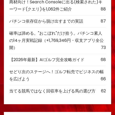
商材向け！Search Consoleに出る(検索された)キ
ーワード(クエリ)を1,062件ご紹介
88
パチンコ依存症から脱け出すまでの実話
87
確率は諦める。"おこぼれ"だけ拾う。パチンコ素人
の14ヶ月実戦記録（+1,769,346円・収支アプリ全公
開）
73
【2026年最新】AIゴルフ完全攻略ガイド
68
せどり次のステージへ！ゴルフ転売でビジネスの幅
を広げよう
66
当てる競馬ではなく回収率を上げる馬の選び方
62