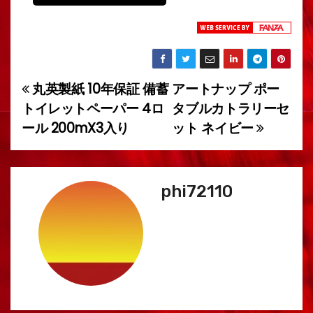
丸英製紙 10年保証 備蓄
アートナップ ポー
投
トイレットペーパー 4ロ
タブルカトラリーセ
稿
ール 200mX3入り
ット ネイビー
ナ
ビ
phi72110
ゲ
ー
シ
ョ