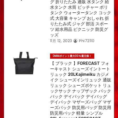
グ 折りたたみ 通販 水タンク 給
水タンク 水筒 ピッチャー ポリ
タンク ウォータータンク コック
式 大容量 キャンプ おしゃれ 折
りたたみ式 ジャグ 部活 スポー
ツ 給水用品 ピクニック 防災グ
ッズ
11月 12, 2023
Phi72110
DMMポイント最大30％還元祭！
【 ブラック 】FORECAST フォ
ーキャスト シューズイントート
リュック 20LKajimeiku カジメ
イク シューズインリュック 通販
リュック シューズポケット リュ
ックサック ナップザック バック
パック デイパック デイバッグ
デイバック マザーズバッグ マザ
ーズバック 防災用バッグ 防災用
防災用バック 軽量 シンプル