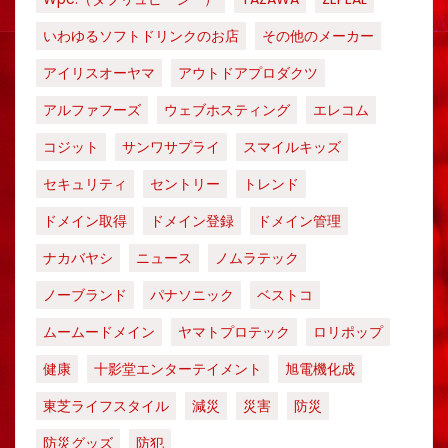
いわゆるソフトドリンクのお店
その他のメーカー
アイリスオーヤマ
アウトドアプロダクツ
アルファフーズ
ウェブホスティング
エレコム
コジット
サンワサプライ
スマイルキッズ
セキュリティ
セントリー
トレンド
ドメイン取得
ドメイン登録
ドメイン管理
ナカバヤシ
ニュース
ノムラテック
ノーブランド
パナソニック
ベストコ
ムームードメイン
ヤマトプロテック
ロリポップ
健康
十影堂エンターテイメント
旭電機化成
東芝ライフスタイル
減災
災害
防災
防災グッズ
防犯