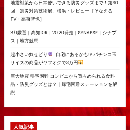
地震対策から日常使いできる防災グッズまで！第30
回「震災対策技術展」横浜・レビュー［そなえる
TV・高荷智也］
8/1厳選｜高知10R｜20:20発走｜SYNAPSE｜シナプ
ス｜地方競馬
超小さい奴せどり
│自宅にあるかも!? パチンコ玉
サイズの商品がヤフオクで3万円
巨大地震 帰宅困難 コンビニから買占められる食料
品・防災グッズとは？｜帰宅困難ステーションを解
説
人気記事