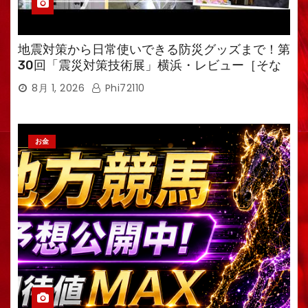
地震対策から日常使いできる防災グッズまで！第
30回「震災対策技術展」横浜・レビュー［そな
えるTV・高荷智也］
8月 1, 2026
Phi72110
お金