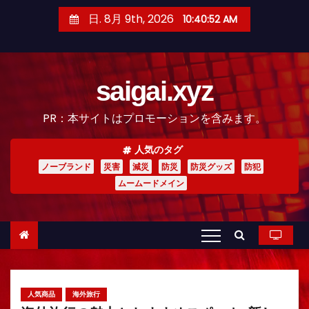
コ
日. 8月 9th, 2026
10:40:53 AM
ン
テ
ン
saigai.xyz
ツ
へ
PR：本サイトはプロモーションを含みます。
ス
キ
人気のタグ
ッ
ノーブランド
災害
減災
防災
防災グッズ
防犯
プ
ムームードメイン
人気商品
海外旅行