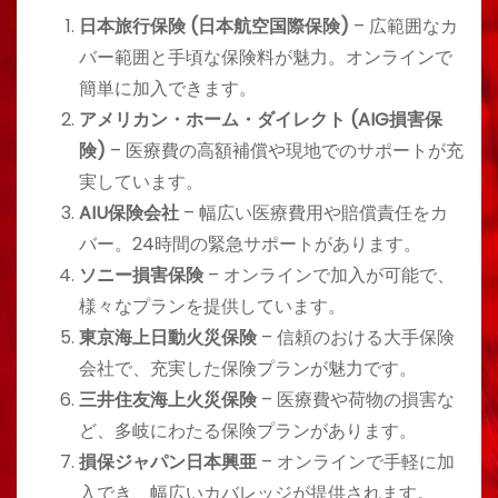
日本旅行保険 (日本航空国際保険)
– 広範囲なカ
バー範囲と手頃な保険料が魅力。オンラインで
簡単に加入できます。
アメリカン・ホーム・ダイレクト (AIG損害保
険)
– 医療費の高額補償や現地でのサポートが充
実しています。
AIU保険会社
– 幅広い医療費用や賠償責任をカ
バー。24時間の緊急サポートがあります。
ソニー損害保険
– オンラインで加入が可能で、
様々なプランを提供しています。
東京海上日動火災保険
– 信頼のおける大手保険
会社で、充実した保険プランが魅力です。
三井住友海上火災保険
– 医療費や荷物の損害な
ど、多岐にわたる保険プランがあります。
損保ジャパン日本興亜
– オンラインで手軽に加
入でき、幅広いカバレッジが提供されます。