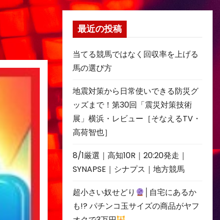
最近の投稿
当てる競馬ではなく回収率を上げる
馬の選び方
地震対策から日常使いできる防災グ
ッズまで！第30回「震災対策技術
展」横浜・レビュー［そなえるTV・
高荷智也］
8/1厳選｜高知10R｜20:20発走｜
SYNAPSE｜シナプス｜地方競馬
超小さい奴せどり
│自宅にあるか
も!? パチンコ玉サイズの商品がヤフ
オクで3万円