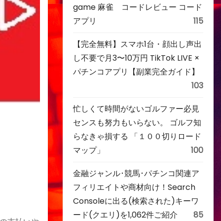
game 麻雀 コードレビュー コード
アプリ
115
【完全無料】スマホ1台・顔出し声出
し不要で月3〜10万円 TikTok LIVE ×
パチンコアプリ【副業完全ガイド】
103
忙しくて時間がないゴルファー必見
センスも努力もいらない。 ゴルフ知
らなきゃ損する 「１００切りロード
マップ」
100
金融ジャンル･競馬･パチンコ関連ア
フィリエイトや商材向け！Search
Consoleに出る(検索された)キーワ
ード(クエリ)を1,062件ご紹介
85