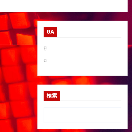
GA
g:
a:
検索