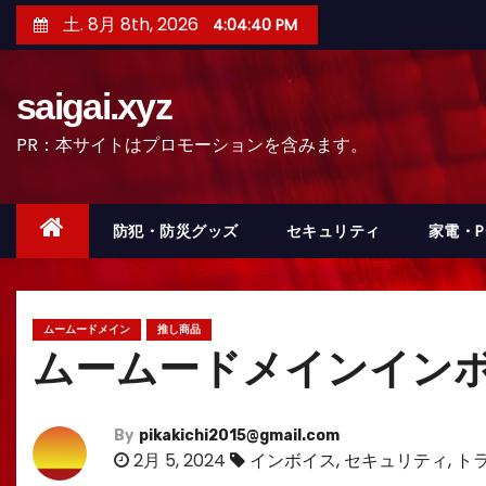
コ
土. 8月 8th, 2026
4:04:42 PM
ン
テ
saigai.xyz
ン
ツ
PR：本サイトはプロモーションを含みます。
へ
ス
キ
防犯・防災グッズ
セキュリティ
家電・
ッ
プ
ムームードメイン
推し商品
ムームードメインイン
By
pikakichi2015@gmail.com
2月 5, 2024
インボイス
,
セキュリティ
,
ト