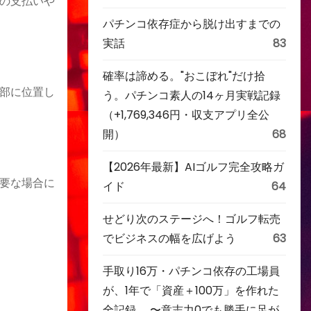
の支払いや
パチンコ依存症から脱け出すまでの
実話
83
確率は諦める。"おこぼれ"だけ拾
部に位置し
う。パチンコ素人の14ヶ月実戦記録
（+1,769,346円・収支アプリ全公
開）
68
【2026年最新】AIゴルフ完全攻略ガ
要な場合に
イド
64
せどり次のステージへ！ゴルフ転売
でビジネスの幅を広げよう
63
手取り16万・パチンコ依存の工場員
が、1年で「資産＋100万」を作れた
全記録。 〜意志力0でも勝手に足が