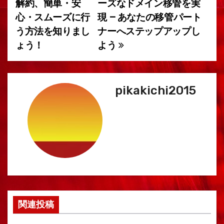
解約、簡単・安
ーズなドメイン移管を実
稿
心・スムーズに行
現 – あなたの移管パート
う方法を知りまし
ナーへステップアップし
ナ
ょう！
よう
ビ
ゲ
pikakichi2015
ー
シ
ョ
ン
関連投稿