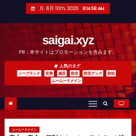
コ
月. 8月 10th, 2026
8:15:00 AM
ン
テ
ン
saigai.xyz
ツ
へ
PR：本サイトはプロモーションを含みます。
ス
キ
人気のタグ
ッ
ノーブランド
災害
減災
防災
防災グッズ
防犯
プ
ムームードメイン
ムームードメイン