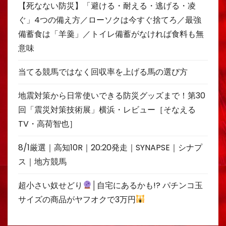
【死なない防災】「避ける・耐える・逃げる・凌
ぐ」4つの備え方／ローソクは今すぐ捨てろ／最強
備蓄食は「羊羹」／トイレ備蓄がなければ食料も無
意味
当てる競馬ではなく回収率を上げる馬の選び方
地震対策から日常使いできる防災グッズまで！第30
回「震災対策技術展」横浜・レビュー［そなえる
TV・高荷智也］
8/1厳選｜高知10R｜20:20発走｜SYNAPSE｜シナプ
ス｜地方競馬
超小さい奴せどり
│自宅にあるかも!? パチンコ玉
サイズの商品がヤフオクで3万円