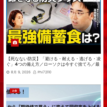
【死なない防災】「避ける・耐える・逃げる・凌
ぐ」4つの備え方／ローソクは今すぐ捨てろ／最
強備蓄食は「羊羹」／トイレ備蓄がなければ食料
8月 9, 2026
Phi72110
も無意味
お金