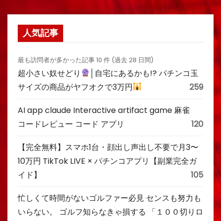
人気記事
最も訪問者が多かった記事 10 件 (過去 28 日間)
超小さい奴せどり
│自宅にあるかも!? パチンコ玉
サイズの商品がヤフオクで3万円
259
AI app claude Interactive artifact game 麻雀
コードレビュー コード アプリ
120
【完全無料】スマホ1台・顔出し声出し不要で月3〜
10万円 TikTok LIVE × パチンコアプリ【副業完全ガ
イド】
105
忙しくて時間がないゴルファー必見 センスも努力も
いらない。 ゴルフ知らなきゃ損する 「１００切りロ