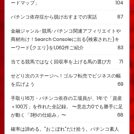
ードマップ」
104
パチンコ依存症から脱け出すまでの実話
87
金融ジャンル･競馬･パチンコ関連アフィリエイトや
商材向け！Search Consoleに出る(検索された)キ
ーワード(クエリ)を1,062件ご紹介
83
当てる競馬ではなく回収率を上げる馬の選び方
71
せどり次のステージへ！ゴルフ転売でビジネスの幅
を広げよう
69
手取り16万・パチンコ依存の工場員が、1年で「資産
＋100万」を作れた全記録。 〜意志力0でも勝手に足
が動く「3秒の仕組み」〜
68
確率は諦める。"おこぼれ"だけ拾う。パチンコ素人