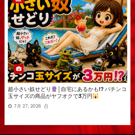
物販
超小さい奴せどり
│自宅にあるかも!? パチンコ
玉サイズの商品がヤフオクで3万円
7月 27, 2026