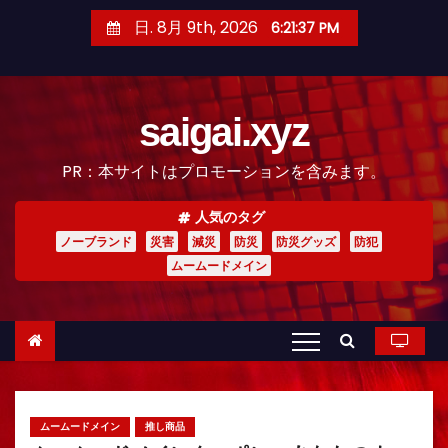
コ
日. 8月 9th, 2026
6:21:39 PM
ン
テ
ン
saigai.xyz
ツ
へ
PR：本サイトはプロモーションを含みます。
ス
キ
人気のタグ
ッ
ノーブランド
災害
減災
防災
防災グッズ
防犯
プ
ムームードメイン
ムームードメイン
推し商品