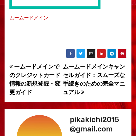
ムームードメイン
ームードメインで
ムームードメインキャン
投
のクレジットカード
セルガイド：スムーズな
稿
情報の新規登録・変
手続きのための完全マニ
更ガイド
ュアル
ナ
ビ
ゲ
pikakichi2015
@gmail.com
ー