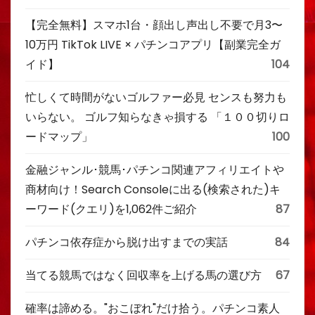
【完全無料】スマホ1台・顔出し声出し不要で月3〜
10万円 TikTok LIVE × パチンコアプリ【副業完全ガ
イド】
104
忙しくて時間がないゴルファー必見 センスも努力も
いらない。 ゴルフ知らなきゃ損する 「１００切りロ
ードマップ」
100
金融ジャンル･競馬･パチンコ関連アフィリエイトや
商材向け！Search Consoleに出る(検索された)キ
ーワード(クエリ)を1,062件ご紹介
87
パチンコ依存症から脱け出すまでの実話
84
当てる競馬ではなく回収率を上げる馬の選び方
67
確率は諦める。"おこぼれ"だけ拾う。パチンコ素人