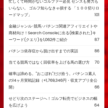
忙しくて時間がないゴルファー必見 センスも努力も
いらない。 ゴルフ知らなきゃ損する 「１００切りロ
ードマップ」
101
金融ジャンル･競馬･パチンコ関連アフィリエイトや
商材向け！Search Consoleに出る(検索された)キ
ーワード(クエリ)を1,062件ご紹介
87
パチンコ依存症から脱け出すまでの実話
86
当てる競馬ではなく回収率を上げる馬の選び方
70
確率は諦める。"おこぼれ"だけ拾う。パチンコ素人
の14ヶ月実戦記録（+1,769,346円・収支アプリ全公
開）
66
せどり次のステージへ！ゴルフ転売でビジネスの幅
を広げよう
64