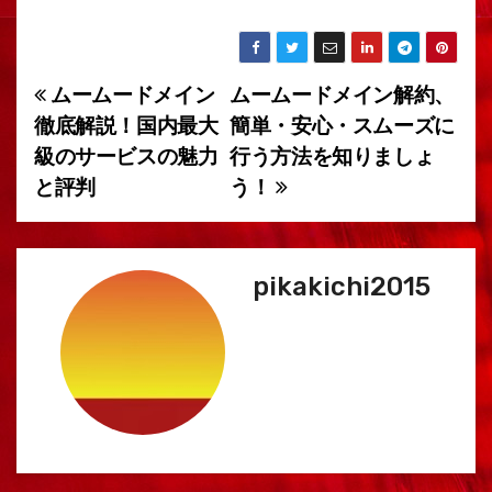
ムームードメイン
ムームードメイン解約、
投
徹底解説！国内最大
簡単・安心・スムーズに
稿
級のサービスの魅力
行う方法を知りましょ
と評判
う！
ナ
ビ
ゲ
pikakichi2015
ー
シ
ョ
ン