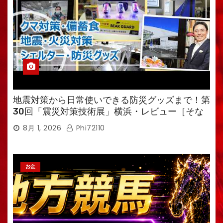
地震対策から日常使いできる防災グッズまで！第
30回「震災対策技術展」横浜・レビュー［そな
えるTV・高荷智也］
8月 1, 2026
Phi72110
お金