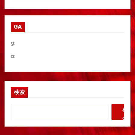
GA
g:
a:
検索
検
索