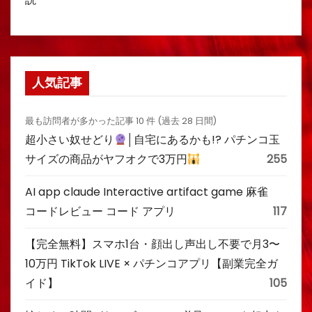
人気記事
最も訪問者が多かった記事 10 件 (過去 28 日間)
超小さい奴せどり
│自宅にあるかも!? パチンコ玉
サイズの商品がヤフオクで3万円
255
AI app claude Interactive artifact game 麻雀
コードレビュー コード アプリ
117
【完全無料】スマホ1台・顔出し声出し不要で月3〜
10万円 TikTok LIVE × パチンコアプリ【副業完全ガ
イド】
105