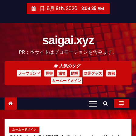
コ
日. 8月 9th, 2026
3:04:36 AM
ン
テ
ン
saigai.xyz
ツ
へ
PR：本サイトはプロモーションを含みます。
ス
キ
人気のタグ
ッ
ノーブランド
災害
減災
防災
防災グッズ
防犯
プ
ムームードメイン
ムームードメイン