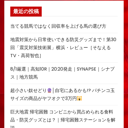
最近の投稿
当てる競馬ではなく回収率を上げる馬の選び方
地震対策から日常使いできる防災グッズまで！第30
回「震災対策技術展」横浜・レビュー［そなえる
TV・高荷智也］
8/1厳選｜高知10R｜20:20発走｜SYNAPSE｜シナプ
ス｜地方競馬
超小さい奴せどり
│自宅にあるかも!? パチンコ玉
サイズの商品がヤフオクで3万円
巨大地震 帰宅困難 コンビニから買占められる食料
品・防災グッズとは？｜帰宅困難ステーションを解
説