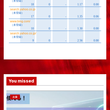
You missed
お金