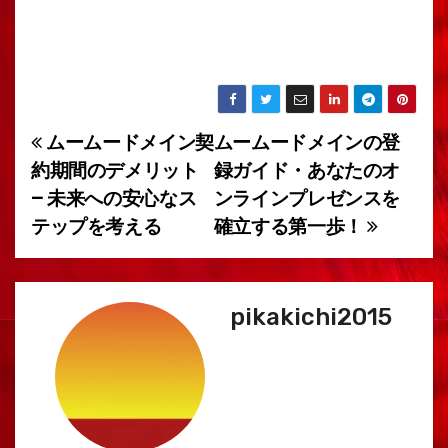
ムームードメイン契
ムームードメインの登
投
約期間のデメリット
録ガイド・あなたのオ
稿
– 未来への安心なス
ンラインプレゼンスを
テップを考える
確立する第一歩！
ナ
ビ
ゲ
pikakichi2015
ー
シ
ョ