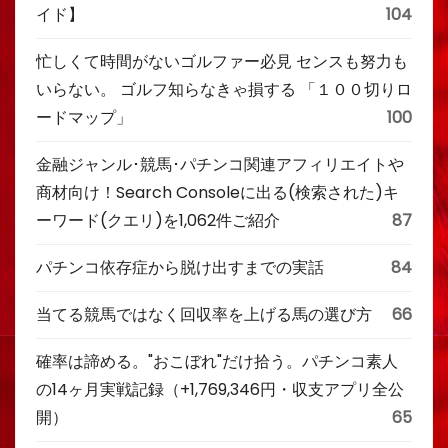
イド】
104
忙しくて時間がないゴルファー必見 センスも努力も
いらない。 ゴルフ知らなきゃ損する 「１００切りロ
ードマップ」
100
金融ジャンル･競馬･パチンコ関連アフィリエイトや
商材向け！Search Consoleに出る(検索された)キ
ーワード(クエリ)を1,062件ご紹介
87
パチンコ依存症から脱け出すまでの実話
84
当てる競馬ではなく回収率を上げる馬の選び方
66
確率は諦める。"おこぼれ"だけ拾う。パチンコ素人
の14ヶ月実戦記録（+1,769,346円・収支アプリ全公
開）
65