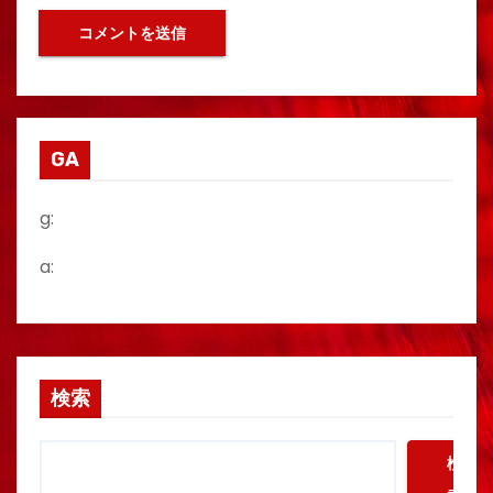
GA
g:
a:
検索
検