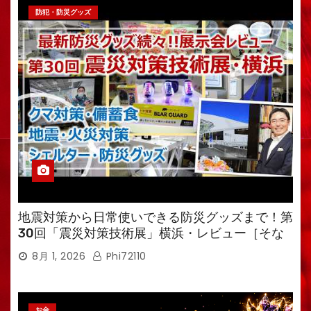
防犯・防災グッズ
地震対策から日常使いできる防災グッズまで！第
30回「震災対策技術展」横浜・レビュー［そな
えるTV・高荷智也］
8月 1, 2026
Phi72110
お金