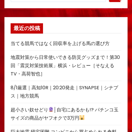
索
最近の投稿
当てる競馬ではなく回収率を上げる馬の選び方
地震対策から日常使いできる防災グッズまで！第30
回「震災対策技術展」横浜・レビュー［そなえる
TV・高荷智也］
8/1厳選｜高知10R｜20:20発走｜SYNAPSE｜シナプ
ス｜地方競馬
超小さい奴せどり
│自宅にあるかも!? パチンコ玉
サイズの商品がヤフオクで3万円
巨大地震 帰宅困難 コンビニから買占められる食料