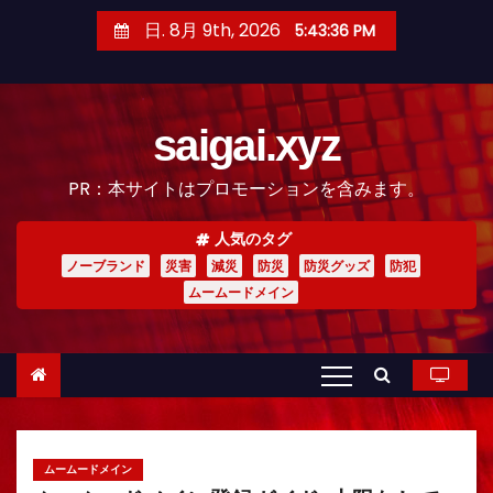
コ
日. 8月 9th, 2026
5:43:38 PM
ン
テ
ン
saigai.xyz
ツ
へ
PR：本サイトはプロモーションを含みます。
ス
キ
人気のタグ
ッ
ノーブランド
災害
減災
防災
防災グッズ
防犯
プ
ムームードメイン
ムームードメイン