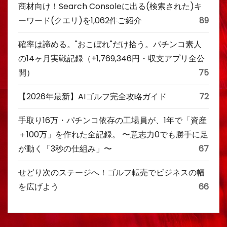
商材向け！Search Consoleに出る(検索された)キ
ーワード(クエリ)を1,062件ご紹介
89
確率は諦める。"おこぼれ"だけ拾う。パチンコ素人
の14ヶ月実戦記録（+1,769,346円・収支アプリ全公
開）
75
【2026年最新】AIゴルフ完全攻略ガイド
72
手取り16万・パチンコ依存の工場員が、1年で「資産
＋100万」を作れた全記録。 〜意志力0でも勝手に足
が動く「3秒の仕組み」〜
67
せどり次のステージへ！ゴルフ転売でビジネスの幅
を広げよう
66