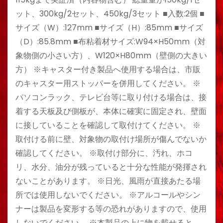
ット、300kg/2セット、450kg/3セット ■入数:2個 ■
サイズ（W）:127mm ■サイズ（H）:85mm ■サイズ
（D）:85.8mm ■布粘着材サイズ:W94×H50mm（対
象物側の小さい方）、W120×H80mm（壁側の大きい
方） ※キャスター付き製品へ使用する場合は、市販
のキャスター用ストッパーを併用してください。 ※
パソコンラック、テレビ台等に取り付ける場合は、接
着する天板及び側板が、本体に確実に固定され、壁面
に接していることを確認して取付けてください。 ※
取付ける前に壁、対象物の取付け場所が傷んでないか
確認してください。 ※取付け部分に、汚れ、ホコ
リ、水分、油分が残っていると十分な性能が発揮され
ないことがあります。 ※日光、風雨が直接あたる場
所では使用しないでください。 ※アルコールやシン
ナーは製品を変形する等の恐れがありますので、使用
しないでください。 ※本製品の上に物を載せると、