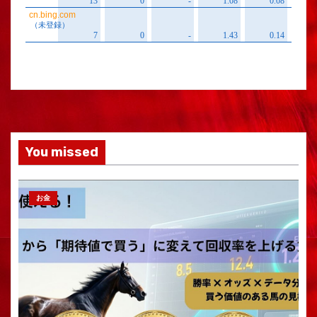
You missed
お金