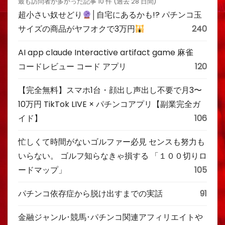
最も訪問者が多かった記事 10 件 (過去 28 日間)
超小さい奴せどり
│自宅にあるかも!? パチンコ玉
サイズの商品がヤフオクで3万円
240
AI app claude Interactive artifact game 麻雀
コードレビュー コード アプリ
120
【完全無料】スマホ1台・顔出し声出し不要で月3〜
10万円 TikTok LIVE × パチンコアプリ【副業完全ガ
イド】
106
忙しくて時間がないゴルファー必見 センスも努力も
いらない。 ゴルフ知らなきゃ損する 「１００切りロ
ードマップ」
105
パチンコ依存症から脱け出すまでの実話
91
金融ジャンル･競馬･パチンコ関連アフィリエイトや