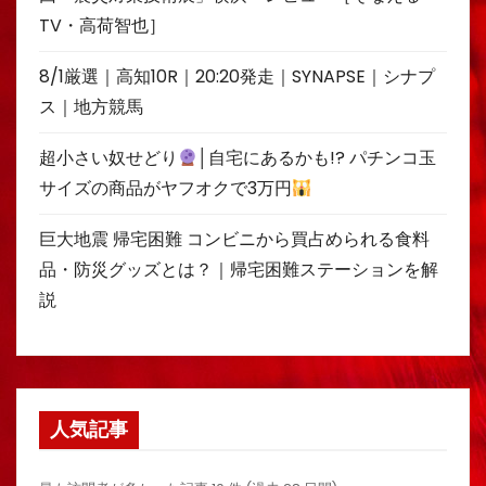
TV・高荷智也］
8/1厳選｜高知10R｜20:20発走｜SYNAPSE｜シナプ
ス｜地方競馬
超小さい奴せどり
│自宅にあるかも!? パチンコ玉
サイズの商品がヤフオクで3万円
巨大地震 帰宅困難 コンビニから買占められる食料
品・防災グッズとは？｜帰宅困難ステーションを解
説
人気記事