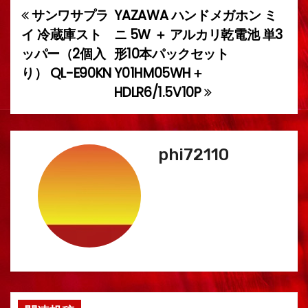
サンワサプラ
YAZAWA ハンドメガホン ミ
投
イ 冷蔵庫スト
ニ 5W ＋ アルカリ乾電池 単3
稿
ッパー（2個入
形10本パックセット
り） QL-E90KN
Y01HM05WH＋
ナ
HDLR6/1.5V10P
ビ
ゲ
phi72110
ー
シ
ョ
ン