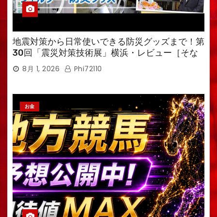
地震対策から日常使いできる防災グッズまで！第
30回「震災対策技術展」横浜・レビュー［そな
えるTV・高荷智也］
8月 1, 2026
Phi72110
お金