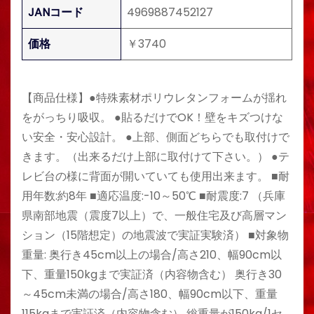
JANコード
4969887452127
価格
￥3740
【商品仕様】●特殊素材ポリウレタンフォームが揺れ
をがっちり吸収。 ●貼るだけでOK！壁をキズつけな
い安全・安心設計。 ●上部、側面どちらでも取付けで
きます。（出来るだけ上部に取付けて下さい。） ●テ
レビ台の様に背面が開いていても使用出来ます。 ■耐
用年数:約8年 ■適応温度:-10～50℃ ■耐震度:7 （兵庫
県南部地震（震度7以上）で、一般住宅及び高層マン
ション（15階想定）の地震波で実証実験済） ■対象物
重量: 奥行き45cm以上の場合/高さ210、幅90cm以
下、重量150kgまで実証済（内容物含む） 奥行き30
～45cm未満の場合/高さ180、幅90cm以下、重量
115kgまで実証済（内容物含む） 総重量が150kg/1セ