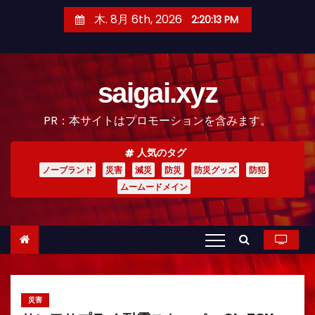
コ
木. 8月 6th, 2026
2:20:14 PM
ン
テ
ン
saigai.xyz
ツ
へ
PR：本サイトはプロモーションを含みます。
ス
キ
人気のタグ
ッ
ノーブランド
災害
減災
防災
防災グッズ
防犯
プ
ムームードメイン
災害