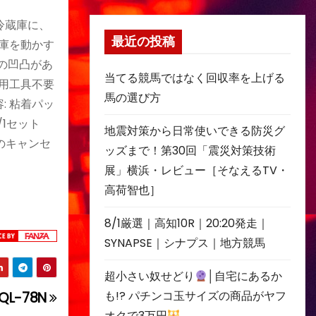
冷蔵庫に、
最近の投稿
庫を動かす
の凹凸があ
当てる競馬ではなく回収率を上げる
用工具不要
馬の選び方
: 粘着パッ
/1セット
地震対策から日常使いできる防災グ
後のキャンセ
ッズまで！第30回「震災対策技術
展」横浜・レビュー［そなえるTV・
高荷智也］
8/1厳選｜高知10R｜20:20発走｜
SYNAPSE｜シナプス｜地方競馬
超小さい奴せどり
│自宅にあるか
も!? パチンコ玉サイズの商品がヤフ
L-78N
オクで3万円