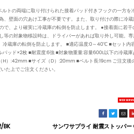
ムベルトの両端に取り付けられた接着パッド付きフックの一方を
の為、壁面の穴あけ工事が不要です。また、取り付けの際に冷蔵
ので、より確実に冷蔵庫の転倒を防止します。 ●接着面に若干
越し等の対象物移設時は、ドライバーがあれば取り外し可能。専
冷蔵庫の転倒を防止します。 ■適応温度:0～40℃ ■セット内容
パッド×2枚 ■耐震度:6強 ■対象物重量:容量600L以下の冷蔵庫
（H）:42mm ■サイズ（D）:20mm ■ベルト長:19cm ご注文
だいた上でご注文ください。
/BK
サンワサプライ 耐震ストッパー Q