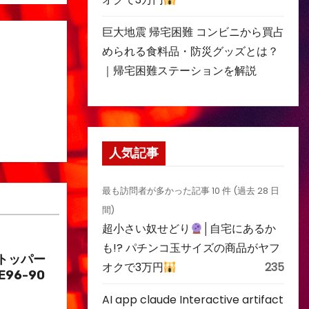
巨大地震 帰宅困難 コンビニから買占
められる食料品・防災グッズとは？
｜帰宅困難ステーションを解説
人気記事
最も訪問者が多かった記事 10 件 (過去 28 日
間)
超小さい奴せどり
│自宅にあるか
も!? パチンコ玉サイズの商品がヤフ
トッパー
オクで3万円
235
E96-90
AI app claude Interactive artifact