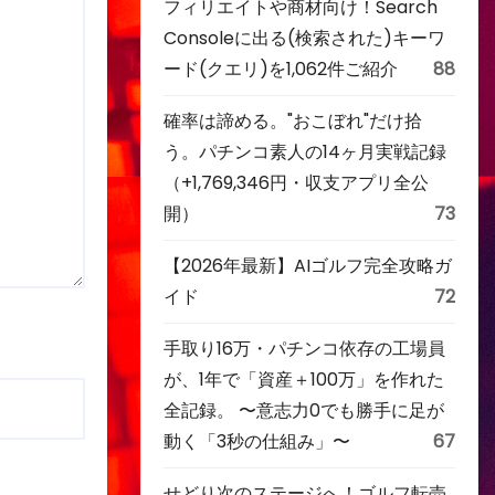
フィリエイトや商材向け！Search
Consoleに出る(検索された)キーワ
ード(クエリ)を1,062件ご紹介
88
確率は諦める。"おこぼれ"だけ拾
う。パチンコ素人の14ヶ月実戦記録
（+1,769,346円・収支アプリ全公
開）
73
【2026年最新】AIゴルフ完全攻略ガ
イド
72
手取り16万・パチンコ依存の工場員
が、1年で「資産＋100万」を作れた
全記録。 〜意志力0でも勝手に足が
動く「3秒の仕組み」〜
67
せどり次のステージへ！ゴルフ転売