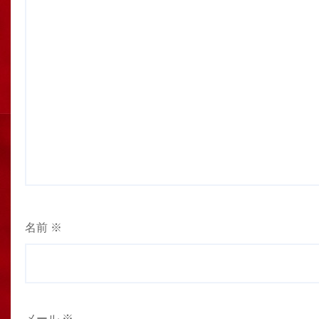
名前
※
メール
※