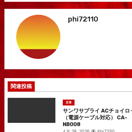
稿
ナ
phi72110
ビ
ゲ
ー
シ
ョ
関連投稿
ン
災害
サンワサプライ ACチョイロ
（電源ケーブル対応） CA-
NB008
4月 28, 2026
Phi72110