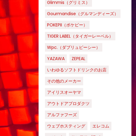
Glimmis（グリミス）
Gourmandise（グルマンディーズ）
POKEPII（ポケピー）
TIGER LABEL（タイガーレーベル）
Wpc.（ダブリュピーシー）
YAZAWA
ZEPEAL
いわゆるソフトドリンクのお店
その他のメーカー
アイリスオーヤマ
アウトドアプロダクツ
アルファフーズ
ウェブホスティング
エレコム