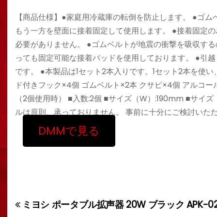
【商品仕様】●家庭用冷蔵庫の転倒を防止します。 ●ゴ
もう一方を壁面に接着固定して使用します。 ●接着固定
必要がありません。 ●ゴムベルトが地震の衝撃を吸収する
っても固定可能な接着パッドを使用しております。 ●引
です。 ●本製品は1セット2本入りです。1セット2本を使い、
ド付きフック×4個 ゴムベルト×2本 クサビ×4個 アルコール
（2個使用時） ■入数:2個 ■サイズ（W）:190mm ■サイズ
ルは原則、承っておりません。 事前に十分にご検討いた
DMMで見る
ミヨシ ポータブル拡声器 20W ブラック APK-02
投