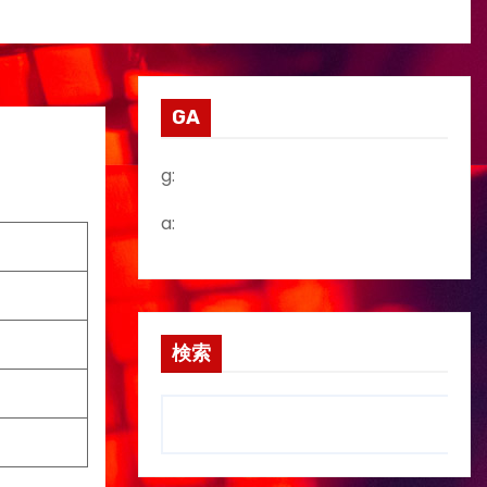
GA
g:
a:
検索