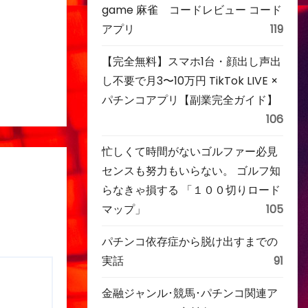
game 麻雀 コードレビュー コード
アプリ
119
【完全無料】スマホ1台・顔出し声出
し不要で月3〜10万円 TikTok LIVE ×
パチンコアプリ【副業完全ガイド】
106
忙しくて時間がないゴルファー必見
センスも努力もいらない。 ゴルフ知
らなきゃ損する 「１００切りロード
マップ」
105
パチンコ依存症から脱け出すまでの
実話
91
金融ジャンル･競馬･パチンコ関連ア