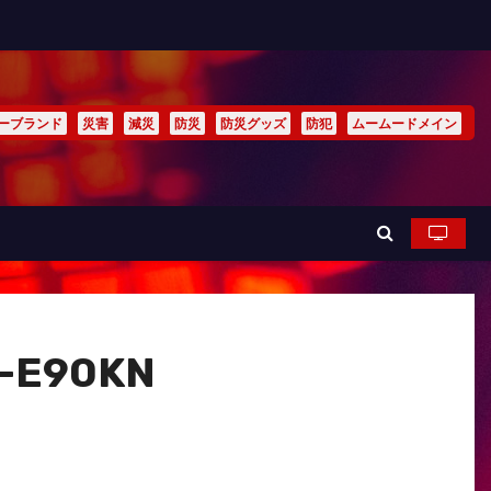
ーブランド
災害
減災
防災
防災グッズ
防犯
ムームードメイン
E90KN