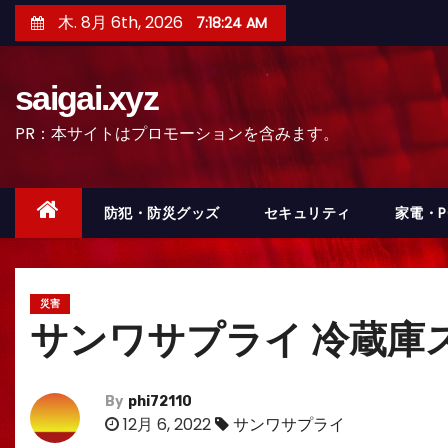
コ
木. 8月 6th, 2026
7:18:26 AM
ン
テ
saigai.xyz
ン
ツ
PR：本サイトはプロモーションを含みます。
へ
ス
キ
防犯・防災グッズ
セキュリティ
家電・
ッ
プ
災害
サンワサプライ 冷蔵庫ス
By
phi72110
12月 6, 2022
サンワサプライ