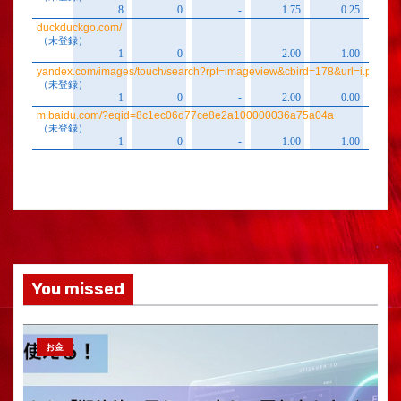
You missed
お金