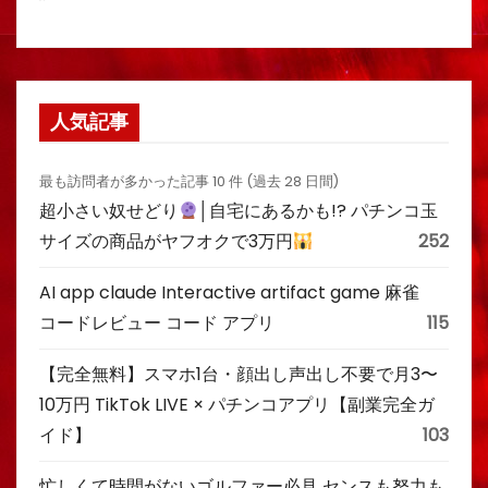
人気記事
最も訪問者が多かった記事 10 件 (過去 28 日間)
超小さい奴せどり
│自宅にあるかも!? パチンコ玉
サイズの商品がヤフオクで3万円
252
AI app claude Interactive artifact game 麻雀
コードレビュー コード アプリ
115
【完全無料】スマホ1台・顔出し声出し不要で月3〜
10万円 TikTok LIVE × パチンコアプリ【副業完全ガ
イド】
103
忙しくて時間がないゴルファー必見 センスも努力も