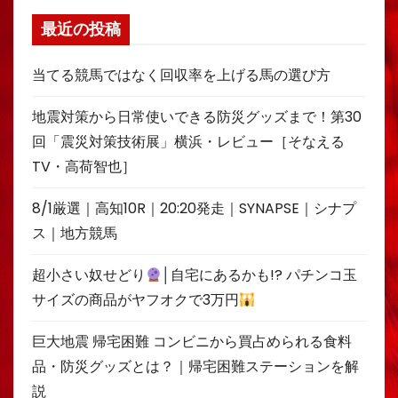
最近の投稿
当てる競馬ではなく回収率を上げる馬の選び方
地震対策から日常使いできる防災グッズまで！第30
回「震災対策技術展」横浜・レビュー［そなえる
TV・高荷智也］
8/1厳選｜高知10R｜20:20発走｜SYNAPSE｜シナプ
ス｜地方競馬
超小さい奴せどり
│自宅にあるかも!? パチンコ玉
サイズの商品がヤフオクで3万円
巨大地震 帰宅困難 コンビニから買占められる食料
品・防災グッズとは？｜帰宅困難ステーションを解
説