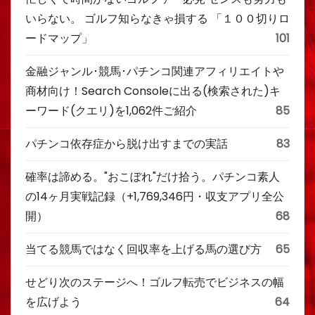
いらない。 ゴルフ知らなきゃ損する 「１００切りロ
ードマップ」
101
金融ジャンル･競馬･パチンコ関連アフィリエイトや
商材向け！Search Consoleに出る(検索された)キ
ーワード(クエリ)を1,062件ご紹介
85
パチンコ依存症から脱け出すまでの実話
83
確率は諦める。"おこぼれ"だけ拾う。パチンコ素人
の14ヶ月実戦記録（+1,769,346円・収支アプリ全公
開）
68
当てる競馬ではなく回収率を上げる馬の選び方
65
せどり次のステージへ！ゴルフ転売でビジネスの幅
を広げよう
64