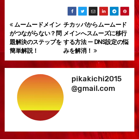
ムームードメイン
チカッパからムームード
投
がつながらない？問
メインへスムーズに移行
稿
題解決のステップを
する方法 — DNS設定の悩
簡単解説！
みを解消！
ナ
ビ
ゲ
pikakichi2015
@gmail.com
ー
シ
ョ
ン