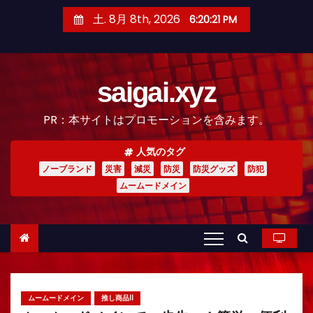
コ
土. 8月 8th, 2026
6:20:22 PM
ン
テ
ン
saigai.xyz
ツ
へ
PR：本サイトはプロモーションを含みます。
ス
キ
人気のタグ
ッ
ノーブランド
災害
減災
防災
防災グッズ
防犯
プ
ムームードメイン
ムームードメイン
推し商品II