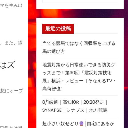
マを生み出
最近の投稿
。また、繊
当てる競馬ではなく回収率を上げる
馬の選び方
はズ
地震対策から日常使いできる防災グ
ッズまで！第30回「震災対策技術
展」横浜・レビュー［そなえるTV・
高荷智也］
発想にオープ
8/1厳選｜高知10R｜20:20発走｜
SYNAPSE｜シナプス｜地方競馬
超小さい奴せどり
│自宅にあるか