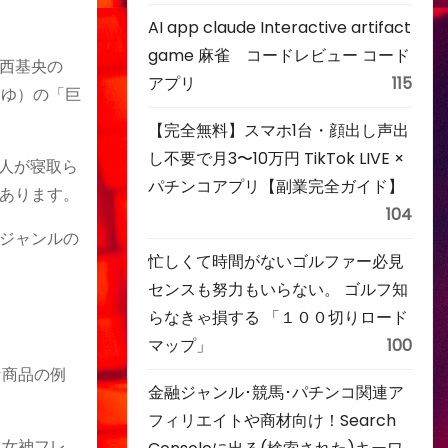
AI app claude Interactive artifact
game 麻雀 コードレビュー コード
西基央の
アプリ
115
あゆ）の「巨
【完全無料】スマホ1台・顔出し声出
し不要で月3〜10万円 TikTok LIVE ×
人が寝取ら
パチンコアプリ【副業完全ガイド】
す​​​​。
104
ジャンルの
忙しくて時間がないゴルファー必見
センスも努力もいらない。 ゴルフ知
らなきゃ損する 「１００切りロード
マップ」
100
な商品の例
金融ジャンル･競馬･パチンコ関連ア
フィリエイトや商材向け！Search
る女神フレ