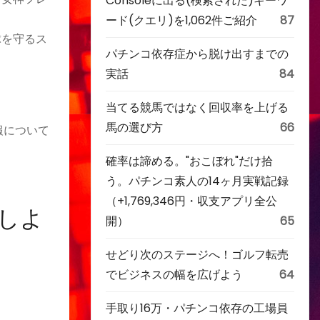
Consoleに出る(検索された)キーワ
ード(クエリ)を1,062件ご紹介
87
球を守るス
パチンコ依存症から脱け出すまでの
実話
84
。
当てる競馬ではなく回収率を上げる
馬の選び方
66
報について
確率は諦める。"おこぼれ"だけ拾
う。パチンコ素人の14ヶ月実戦記録
（+1,769,346円・収支アプリ全公
しよ
開）
65
せどり次のステージへ！ゴルフ転売
でビジネスの幅を広げよう
64
手取り16万・パチンコ依存の工場員