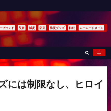
ーブランド
災害
減災
防災
防災グッズ
防犯
ムームードメイン
イズには制限なし、ヒロイ