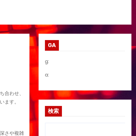
GA
g:
a:
ち合わせ、
います。
検索
深さや複雑