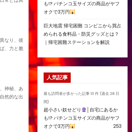
日常とは異
も!? パチンコ玉サイズの商品がヤフ
オクで3万円
巨大地震 帰宅困難 コンビニから買占
められる食料品・防災グッズとは？
異なり、彼
｜帰宅困難ステーションを解説
ば、力と脆
人気記事
、神秘、あ
最も訪問者が多かった記事 10 件 (過去 28 日
自然的な出
間)
超小さい奴せどり
│自宅にあるか
も!? パチンコ玉サイズの商品がヤフ
オクで3万円
253