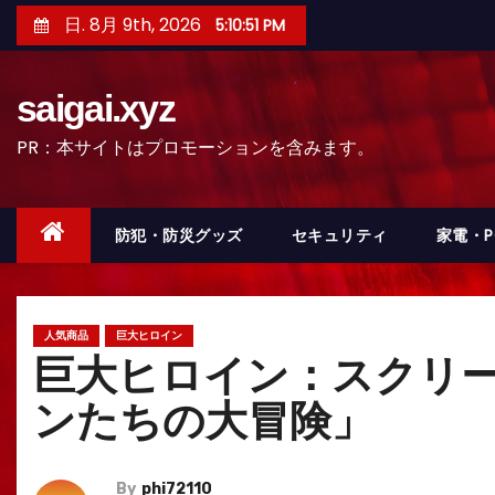
コ
日. 8月 9th, 2026
5:10:53 PM
ン
テ
saigai.xyz
ン
ツ
PR：本サイトはプロモーションを含みます。
へ
ス
キ
防犯・防災グッズ
セキュリティ
家電・
ッ
プ
人気商品
巨大ヒロイン
巨大ヒロイン：スクリー
ンたちの大冒険」
By
phi72110