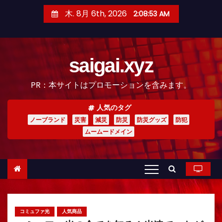
コ
木. 8月 6th, 2026
2:08:55 AM
ン
テ
ン
saigai.xyz
ツ
へ
PR：本サイトはプロモーションを含みます。
ス
キ
人気のタグ
ッ
ノーブランド
災害
減災
防災
防災グッズ
防犯
プ
ムームードメイン
コミュファ光
人気商品