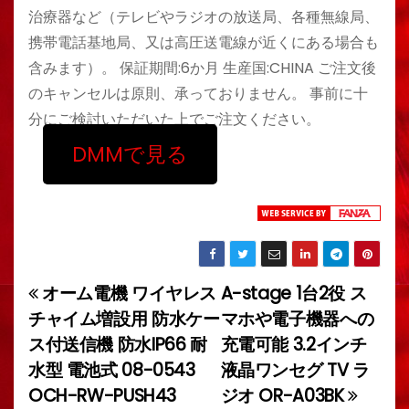
治療器など（テレビやラジオの放送局、各種無線局、
携帯電話基地局、又は高圧送電線が近くにある場合も
含みます）。 保証期間:6か月 生産国:CHINA ご注文後
のキャンセルは原則、承っておりません。 事前に十
分にご検討いただいた上でご注文ください。
DMMで見る
オーム電機 ワイヤレス
A-stage 1台2役 ス
投
チャイム増設用 防水ケー
マホや電子機器への
稿
ス付送信機 防水IP66 耐
充電可能 3.2インチ
水型 電池式 08-0543
液晶ワンセグ TV ラ
ナ
OCH-RW-PUSH43
ジオ OR-A03BK