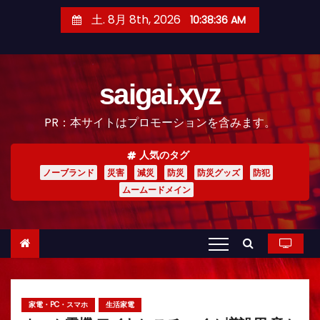
コ
土. 8月 8th, 2026
10:38:38 AM
ン
テ
ン
saigai.xyz
ツ
へ
PR：本サイトはプロモーションを含みます。
ス
キ
人気のタグ
ッ
ノーブランド
災害
減災
防災
防災グッズ
防犯
プ
ムームードメイン
家電・PC・スマホ
生活家電