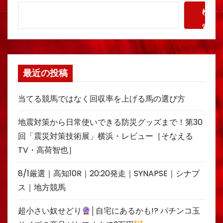
検
索
最近の投稿
当てる競馬ではなく回収率を上げる馬の選び方
地震対策から日常使いできる防災グッズまで！第30
回「震災対策技術展」横浜・レビュー［そなえる
TV・高荷智也］
8/1厳選｜高知10R｜20:20発走｜SYNAPSE｜シナプ
ス｜地方競馬
超小さい奴せどり
│自宅にあるかも!? パチンコ玉