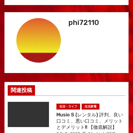
ビ
ゲ
phi72110
ー
シ
ョ
ン
関連投稿
生活・ライフ
生活家電
Musio S (レンタル) 評判、良い
口コミ、悪い口コミ、メリット
とデメリット!! 【徹底解説】