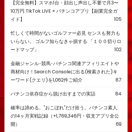
【完全無料】スマホ1台・顔出し声出し不要で月3〜
10万円 TikTok LIVE × パチンコアプリ【副業完全ガ
イド】
105
忙しくて時間がないゴルファー必見 センスも努力も
いらない。 ゴルフ知らなきゃ損する 「１００切りロ
ードマップ」
102
金融ジャンル･競馬･パチンコ関連アフィリエイトや
商材向け！Search Consoleに出る(検索された)キ
ーワード(クエリ)を1,062件ご紹介
87
パチンコ依存症から脱け出すまでの実話
84
確率は諦める。"おこぼれ"だけ拾う。パチンコ素人
の14ヶ月実戦記録（+1,769,346円・収支アプリ全公
開）
69