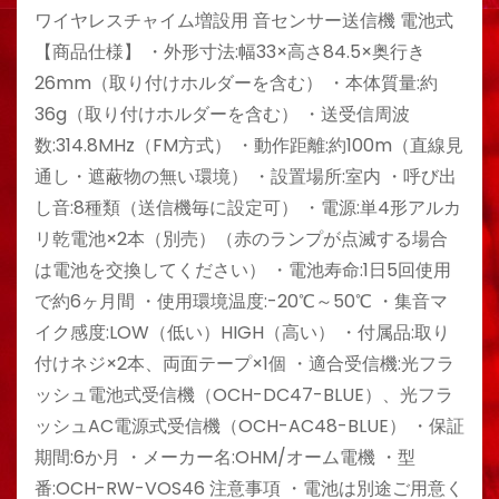
ワイヤレスチャイム増設用 音センサー送信機 電池式
【商品仕様】 ・外形寸法:幅33×高さ84.5×奥行き
26mm（取り付けホルダーを含む） ・本体質量:約
36g（取り付けホルダーを含む） ・送受信周波
数:314.8MHz（FM方式） ・動作距離:約100m（直線見
通し・遮蔽物の無い環境） ・設置場所:室内 ・呼び出
し音:8種類（送信機毎に設定可） ・電源:単4形アルカ
リ乾電池×2本（別売）（赤のランプが点滅する場合
は電池を交換してください） ・電池寿命:1日5回使用
で約6ヶ月間 ・使用環境温度:-20℃～50℃ ・集音マ
イク感度:LOW（低い）HIGH（高い） ・付属品:取り
付けネジ×2本、両面テープ×1個 ・適合受信機:光フラ
ッシュ電池式受信機（OCH-DC47-BLUE）、光フラ
ッシュAC電源式受信機（OCH-AC48-BLUE） ・保証
期間:6か月 ・メーカー名:OHM/オーム電機 ・型
番:OCH-RW-VOS46 注意事項 ・電池は別途ご用意く