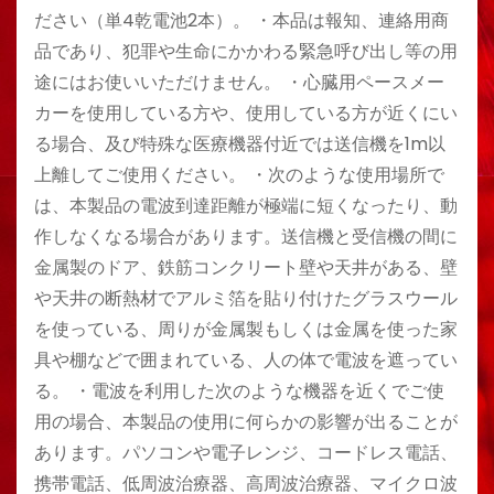
ださい（単4乾電池2本）。 ・本品は報知、連絡用商
品であり、犯罪や生命にかかわる緊急呼び出し等の用
途にはお使いいただけません。 ・心臓用ペースメー
カーを使用している方や、使用している方が近くにい
る場合、及び特殊な医療機器付近では送信機を1m以
上離してご使用ください。 ・次のような使用場所で
は、本製品の電波到達距離が極端に短くなったり、動
作しなくなる場合があります。送信機と受信機の間に
金属製のドア、鉄筋コンクリート壁や天井がある、壁
や天井の断熱材でアルミ箔を貼り付けたグラスウール
を使っている、周りが金属製もしくは金属を使った家
具や棚などで囲まれている、人の体で電波を遮ってい
る。 ・電波を利用した次のような機器を近くでご使
用の場合、本製品の使用に何らかの影響が出ることが
あります。パソコンや電子レンジ、コードレス電話、
携帯電話、低周波治療器、高周波治療器、マイクロ波