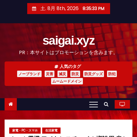
コ
土. 8月 8th, 2026
8:35:34 PM
ン
テ
ン
saigai.xyz
ツ
へ
PR：本サイトはプロモーションを含みます。
ス
キ
人気のタグ
ッ
ノーブランド
災害
減災
防災
防災グッズ
防犯
プ
ムームードメイン
家電・PC・スマホ
生活家電