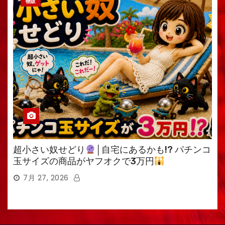
物販
超小さい奴せどり
│自宅にあるかも!? パチンコ
玉サイズの商品がヤフオクで3万円
7月 27, 2026