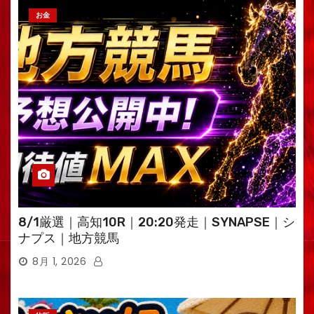
お金
8/1厳選｜高知10R｜20:20発走｜SYNAPSE｜シ
ナプス｜地方競馬
8月 1, 2026