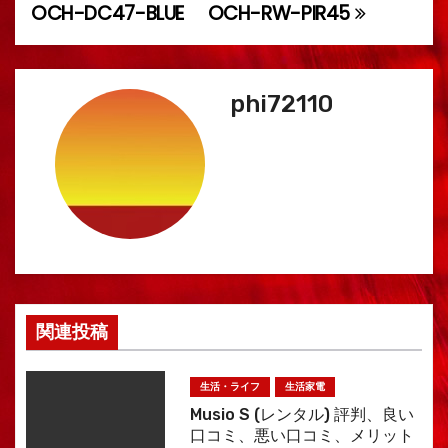
OCH-DC47-BLUE
OCH-RW-PIR45
ビ
ゲ
phi72110
ー
シ
ョ
ン
関連投稿
生活・ライフ
生活家電
Musio S (レンタル) 評判、良い
口コミ、悪い口コミ、メリット