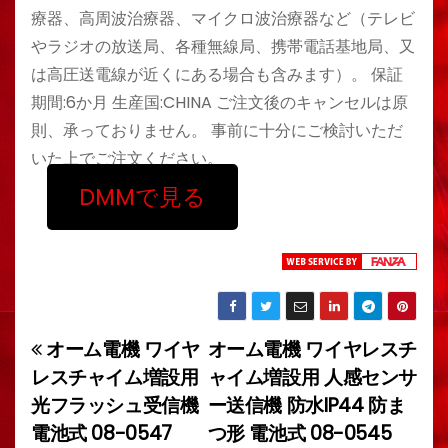
療器、高周波治療器、マイクロ波治療器など（テレビ
やラジオの放送局、各種無線局、携帯電話基地局、又
は高圧送電線が近くにある場合も含みます）。 保証
期間:6か月 生産国:CHINA ご注文後のキャンセルは原
則、承っておりません。 事前に十分にご検討いただ
いた上でご注文ください。
DMMで見る
オーム電機 ワイヤ
オーム電機 ワイヤレスチ
投
レスチャイム増設用
ャイム増設用 人感センサ
稿
光フラッシュ受信機
ー送信機 防水IP44 防ま
電池式 08-0547
つ形 電池式 08-0545
ナ