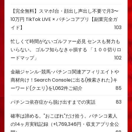
【完全無料】スマホ1台・顔出し声出し不要で月3〜
10万円 TikTok LIVE × パチンコアプリ【副業完全ガ
イド】
103
忙しくて時間がないゴルファー必見 センスも努力も
いらない。 ゴルフ知らなきゃ損する 「１００切りロ
ードマップ」
102
金融ジャンル･競馬･パチンコ関連アフィリエイトや
商材向け！Search Consoleに出る(検索された)キ
ーワード(クエリ)を1,062件ご紹介
85
パチンコ依存症から脱け出すまでの実話
83
確率は諦める。"おこぼれ"だけ拾う。パチンコ素人
の14ヶ月実戦記録（+1,769,346円・収支アプリ全公