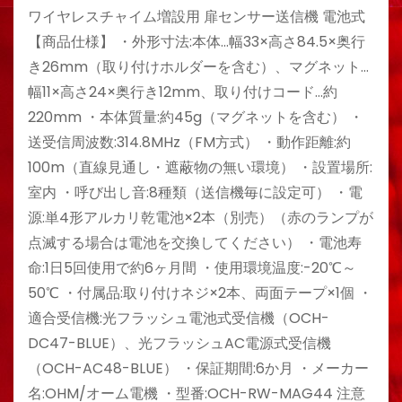
ワイヤレスチャイム増設用 扉センサー送信機 電池式
【商品仕様】 ・外形寸法:本体…幅33×高さ84.5×奥行
き26mm（取り付けホルダーを含む）、マグネット…
幅11×高さ24×奥行き12mm、取り付けコード…約
220mm ・本体質量:約45g（マグネットを含む） ・
送受信周波数:314.8MHz（FM方式） ・動作距離:約
100m（直線見通し・遮蔽物の無い環境） ・設置場所:
室内 ・呼び出し音:8種類（送信機毎に設定可） ・電
源:単4形アルカリ乾電池×2本（別売）（赤のランプが
点滅する場合は電池を交換してください） ・電池寿
命:1日5回使用で約6ヶ月間 ・使用環境温度:-20℃～
50℃ ・付属品:取り付けネジ×2本、両面テープ×1個 ・
適合受信機:光フラッシュ電池式受信機（OCH-
DC47-BLUE）、光フラッシュAC電源式受信機
（OCH-AC48-BLUE） ・保証期間:6か月 ・メーカー
名:OHM/オーム電機 ・型番:OCH-RW-MAG44 注意