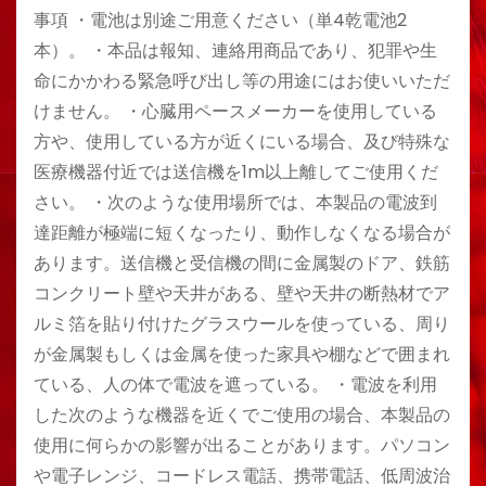
事項 ・電池は別途ご用意ください（単4乾電池2
本）。 ・本品は報知、連絡用商品であり、犯罪や生
命にかかわる緊急呼び出し等の用途にはお使いいただ
けません。 ・心臓用ペースメーカーを使用している
方や、使用している方が近くにいる場合、及び特殊な
医療機器付近では送信機を1m以上離してご使用くだ
さい。 ・次のような使用場所では、本製品の電波到
達距離が極端に短くなったり、動作しなくなる場合が
あります。送信機と受信機の間に金属製のドア、鉄筋
コンクリート壁や天井がある、壁や天井の断熱材でア
ルミ箔を貼り付けたグラスウールを使っている、周り
が金属製もしくは金属を使った家具や棚などで囲まれ
ている、人の体で電波を遮っている。 ・電波を利用
した次のような機器を近くでご使用の場合、本製品の
使用に何らかの影響が出ることがあります。パソコン
や電子レンジ、コードレス電話、携帯電話、低周波治