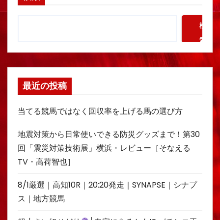
検
索
最近の投稿
当てる競馬ではなく回収率を上げる馬の選び方
地震対策から日常使いできる防災グッズまで！第30
回「震災対策技術展」横浜・レビュー［そなえる
TV・高荷智也］
8/1厳選｜高知10R｜20:20発走｜SYNAPSE｜シナプ
ス｜地方競馬