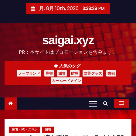
コ
月. 8月 10th, 2026
3:38:30 PM
ン
テ
ン
saigai.xyz
ツ
へ
PR：本サイトはプロモーションを含みます。
ス
キ
人気のタグ
ッ
ノーブランド
災害
減災
防災
防災グッズ
防犯
プ
ムームードメイン
家電・PC・スマホ
照明