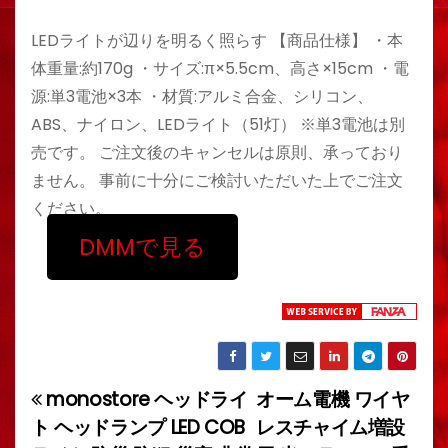
LEDライトが辺りを明るく照らす 【商品仕様】 ・本
体重量:約170g ・サイズ:π×5.5cm、高さ×15cm ・電
源:単3電池×3本 ・材質:アルミ合金、シリコン、
ABS、ナイロン、LEDライト（51灯） ※単3電池は別
売です。 ご注文後のキャンセルは原則、承っており
ません。 事前に十分にご検討いただいた上でご注文
ください。
DMMで見る
monostore ヘッドライ
オーム電機 ワイヤ
投
ト ヘッドランプ LED COB
レスチャイム増設