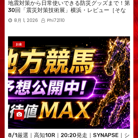
地震対策から日常使いできる防災グッズまで！第
30回「震災対策技術展」横浜・レビュー［そな
えるTV・高荷智也］
8月 1, 2026
Phi72110
お金
8/1厳選｜高知10R｜20:20発走｜SYNAPSE｜シ