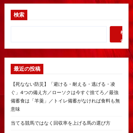
検索
検
索
最近の投稿
【死なない防災】「避ける・耐える・逃げる・凌
ぐ」4つの備え方／ローソクは今すぐ捨てろ／最強
備蓄食は「羊羹」／トイレ備蓄がなければ食料も無
意味
当てる競馬ではなく回収率を上げる馬の選び方