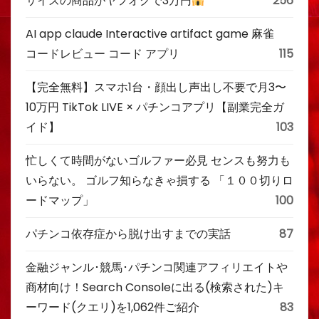
サイズの商品がヤフオクで3万円
256
AI app claude Interactive artifact game 麻雀
コードレビュー コード アプリ
115
【完全無料】スマホ1台・顔出し声出し不要で月3〜
10万円 TikTok LIVE × パチンコアプリ【副業完全ガ
イド】
103
忙しくて時間がないゴルファー必見 センスも努力も
いらない。 ゴルフ知らなきゃ損する 「１００切りロ
ードマップ」
100
パチンコ依存症から脱け出すまでの実話
87
金融ジャンル･競馬･パチンコ関連アフィリエイトや
商材向け！Search Consoleに出る(検索された)キ
ーワード(クエリ)を1,062件ご紹介
83