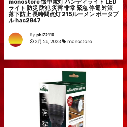
monostore 懐中電灯 ハンディライト LED
ライト 防災 防犯 災害 非常 緊急 停電 対策
落下防止 長時間点灯 215ルーメン ポータブ
ル hac2847
By
phi72110
2月 26, 2023
monostore