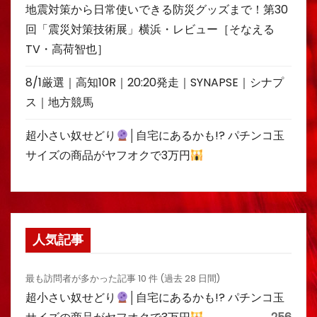
地震対策から日常使いできる防災グッズまで！第30
回「震災対策技術展」横浜・レビュー［そなえる
TV・高荷智也］
8/1厳選｜高知10R｜20:20発走｜SYNAPSE｜シナプ
ス｜地方競馬
超小さい奴せどり
│自宅にあるかも!? パチンコ玉
サイズの商品がヤフオクで3万円
人気記事
最も訪問者が多かった記事 10 件 (過去 28 日間)
超小さい奴せどり
│自宅にあるかも!? パチンコ玉