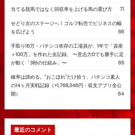
当てる競馬ではなく回収率を上げる馬の選び方
71
せどり次のステージへ！ゴルフ転売でビジネスの幅
を広げよう
66
手取り16万・パチンコ依存の工場員が、1年で「資産
＋100万」を作れた全記録。 〜意志力0でも勝手に足
が動く「3秒の仕組み」〜
65
確率は諦める。"おこぼれ"だけ拾う。パチンコ素人
の14ヶ月実戦記録（+1,769,346円・収支アプリ全公
開）
64
最近のコメント