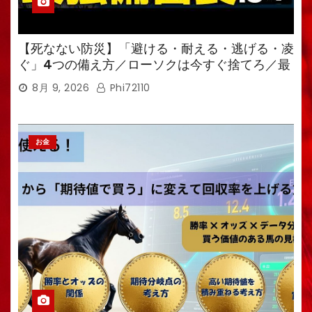
【死なない防災】「避ける・耐える・逃げる・凌
ぐ」4つの備え方／ローソクは今すぐ捨てろ／最
強備蓄食は「羊羹」／トイレ備蓄がなければ食料
8月 9, 2026
Phi72110
も無意味
お金