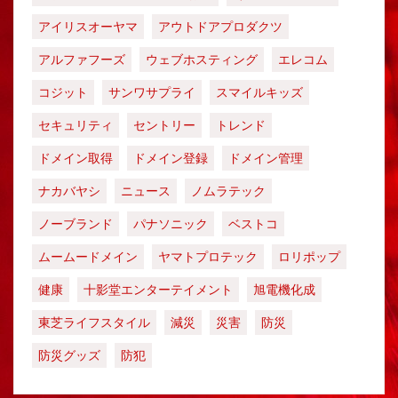
アイリスオーヤマ
アウトドアプロダクツ
アルファフーズ
ウェブホスティング
エレコム
コジット
サンワサプライ
スマイルキッズ
セキュリティ
セントリー
トレンド
ドメイン取得
ドメイン登録
ドメイン管理
ナカバヤシ
ニュース
ノムラテック
ノーブランド
パナソニック
ベストコ
ムームードメイン
ヤマトプロテック
ロリポップ
健康
十影堂エンターテイメント
旭電機化成
東芝ライフスタイル
減災
災害
防災
防災グッズ
防犯