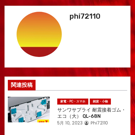
ナ
phi72110
ビ
ゲ
ー
シ
ョ
ン
関連投稿
家電・PC・スマホ
雑貨・小物
サンワサプライ 耐震接着ゴム・
エコ（大） QL-68N
5月 10, 2023
Phi72110