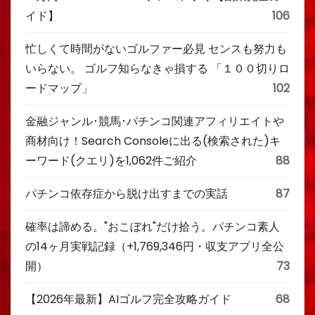
イド】
106
忙しくて時間がないゴルファー必見 センスも努力も
いらない。 ゴルフ知らなきゃ損する 「１００切りロ
ードマップ」
102
金融ジャンル･競馬･パチンコ関連アフィリエイトや
商材向け！Search Consoleに出る(検索された)キ
ーワード(クエリ)を1,062件ご紹介
88
パチンコ依存症から脱け出すまでの実話
87
確率は諦める。"おこぼれ"だけ拾う。パチンコ素人
の14ヶ月実戦記録（+1,769,346円・収支アプリ全公
開）
73
【2026年最新】AIゴルフ完全攻略ガイド
68