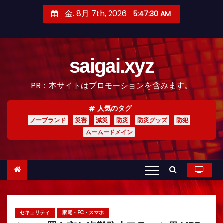
コ
金. 8月 7th, 2026
5:47:31 AM
ン
テ
ン
saigai.xyz
ツ
へ
PR：本サイトはプロモーションを含みます。
ス
キ
人気のタグ
ッ
ノーブランド
災害
減災
防災
防災グッズ
防犯
プ
ムームードメイン
セキュリティ
家電・PC・スマホ