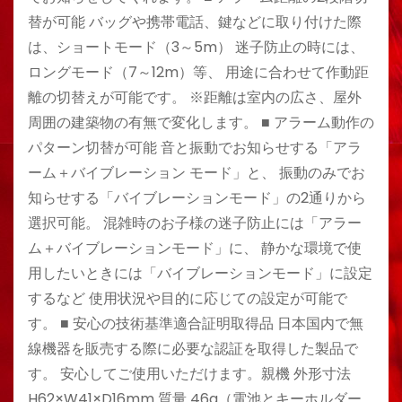
替が可能 バッグや携帯電話、鍵などに取り付けた際
は、ショートモード（3～5m） 迷子防止の時には、
ロングモード（7～12m）等、 用途に合わせて作動距
離の切替えが可能です。 ※距離は室内の広さ、屋外
周囲の建築物の有無で変化します。 ■ アラーム動作の
パターン切替が可能 音と振動でお知らせする「アラ
ーム＋バイブレーション モード」と、 振動のみでお
知らせする「バイブレーションモード」の2通りから
選択可能。 混雑時のお子様の迷子防止には「アラー
ム＋バイブレーションモード」に、 静かな環境で使
用したいときには「バイブレーションモード」に設定
するなど 使用状況や目的に応じての設定が可能で
す。 ■ 安心の技術基準適合証明取得品 日本国内で無
線機器を販売する際に必要な認証を取得した製品で
す。 安心してご使用いただけます。親機 外形寸法
H62×W41×D16mm 質量 46g（電池とキーホルダー