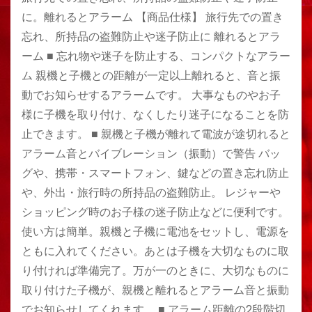
に。離れるとアラーム 【商品仕様】 旅行先での置き
忘れ、所持品の盗難防止や迷子防止に 離れるとアラ
ーム ■ 忘れ物や迷子を防止する、コンパクトなアラー
ム 親機と子機との距離が一定以上離れると、音と振
動でお知らせするアラームです。 大事なものやお子
様に子機を取り付け、なくしたり迷子になることを防
止できます。 ■ 親機と子機が離れて電波が途切れると
アラーム音とバイブレーション（振動）で警告 バッ
グや、携帯・スマートフォン、鍵などの置き忘れ防止
や、外出・旅行時の所持品の盗難防止。 レジャーや
ショッピング時のお子様の迷子防止などに便利です。
使い方は簡単。親機と子機に電池をセットし、電源を
ともに入れてください。あとは子機を大切なものに取
り付ければ準備完了。万が一のときに、大切なものに
取り付けた子機が、親機と離れるとアラーム音と振動
でお知らせしてくれます。 ■ アラーム距離の2段階切