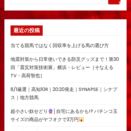
索
最近の投稿
当てる競馬ではなく回収率を上げる馬の選び方
地震対策から日常使いできる防災グッズまで！第30
回「震災対策技術展」横浜・レビュー［そなえる
TV・高荷智也］
8/1厳選｜高知10R｜20:20発走｜SYNAPSE｜シナプ
ス｜地方競馬
超小さい奴せどり
│自宅にあるかも!? パチンコ玉
サイズの商品がヤフオクで3万円