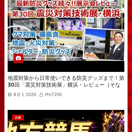
地震対策から日常使いできる防災グッズまで！第
30回「震災対策技術展」横浜・レビュー［そな
えるTV・高荷智也］
8月 1, 2026
Phi72110
お金