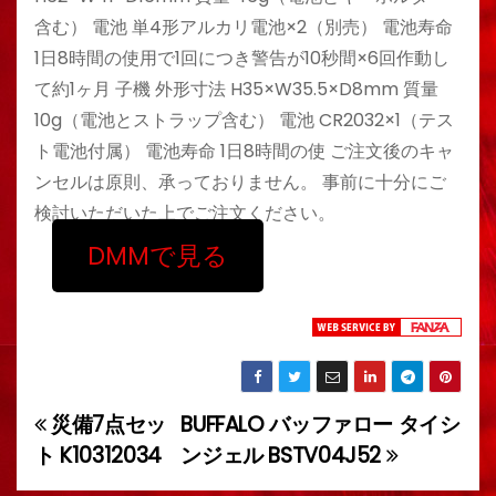
含む） 電池 単4形アルカリ電池×2（別売） 電池寿命
1日8時間の使用で1回につき警告が10秒間×6回作動し
て約1ヶ月 子機 外形寸法 H35×W35.5×D8mm 質量
10g（電池とストラップ含む） 電池 CR2032×1（テス
ト電池付属） 電池寿命 1日8時間の使 ご注文後のキャ
ンセルは原則、承っておりません。 事前に十分にご
検討いただいた上でご注文ください。
DMMで見る
災備7点セッ
BUFFALO バッファロー タイシ
投
ト K10312034
ンジェル BSTV04J52
稿