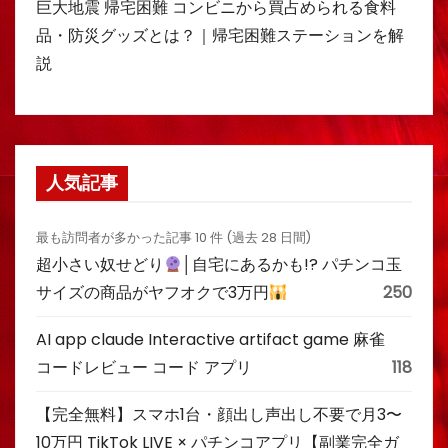
巨大地震 帰宅困難 コンビニから買占められる食料
品・防災グッズとは？｜帰宅困難ステーションを解
説
人気記事
最も訪問者が多かった記事 10 件 (過去 28 日間)
超小さい奴せどり
│自宅にあるかも!? パチンコ玉
サイズの商品がヤフオクで3万円
250
AI app claude Interactive artifact game 麻雀
コードレビュー コード アプリ
118
【完全無料】スマホ1台・顔出し声出し不要で月3〜
10万円 TikTok LIVE × パチンコアプリ【副業完全ガ