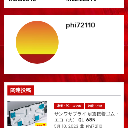
稿
ナ
phi72110
ビ
ゲ
ー
シ
ョ
ン
関連投稿
家電・PC・スマホ
雑貨・小物
サンワサプライ 耐震接着ゴム・
エコ（大） QL-68N
5月 10, 2023
Phi72110