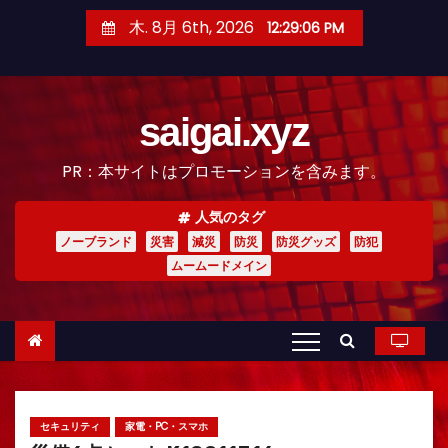
コ
木. 8月 6th, 2026
12:29:07 PM
ン
テ
ン
saigai.xyz
ツ
へ
PR：本サイトはプロモーションを含みます。
ス
キ
人気のタグ
ッ
ノーブランド
災害
減災
防災
防災グッズ
防犯
プ
ムームードメイン
セキュリティ
家電・PC・スマホ