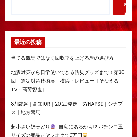
検
索
最近の投稿
当てる競馬ではなく回収率を上げる馬の選び方
地震対策から日常使いできる防災グッズまで！第30
回「震災対策技術展」横浜・レビュー［そなえる
TV・高荷智也］
8/1厳選｜高知10R｜20:20発走｜SYNAPSE｜シナプ
ス｜地方競馬
超小さい奴せどり
│自宅にあるかも!? パチンコ玉
サイズの商品がヤフオクで3万円