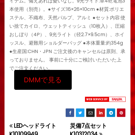
イテム。備えあれば憂いなし。9光ライト:単4乾電池3
本使用（別売）。●サイズ:16×26×10cm ●材質:ポリエ
ステル、不織布、天然パルプ、アルミ ●セット内容:使
い捨てカイロ、ウェットティッシュ（10枚入）、圧縮
おしぼり（4P）、9光ライト（径2.7×9.5cm）、ホイ
ッスル、避難用ショルダーバッグ ●本体重量:約354g
●生産国:CHN・JPN ご注文後のキャンセルは原則、承
っておりません。 事前に十分にご検討いただいた上
でご注文ください。
DMMで見る
LEDヘッドライト
災備7点セット
投
K10109949
K10312034