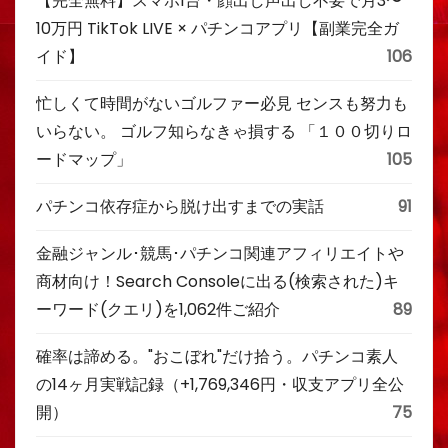
【完全無料】スマホ1台・顔出し声出し不要で月3〜
10万円 TikTok LIVE × パチンコアプリ【副業完全ガ
イド】
106
忙しくて時間がないゴルファー必見 センスも努力も
いらない。 ゴルフ知らなきゃ損する 「１００切りロ
ードマップ」
105
パチンコ依存症から脱け出すまでの実話
91
金融ジャンル･競馬･パチンコ関連アフィリエイトや
商材向け！Search Consoleに出る(検索された)キ
ーワード(クエリ)を1,062件ご紹介
89
確率は諦める。"おこぼれ"だけ拾う。パチンコ素人
の14ヶ月実戦記録（+1,769,346円・収支アプリ全公
開）
75