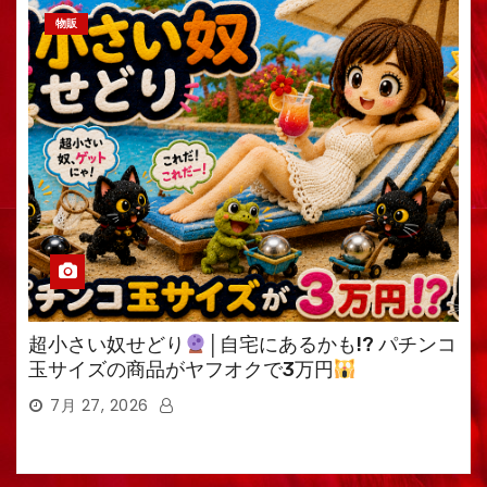
物販
超小さい奴せどり
│自宅にあるかも!? パチンコ
玉サイズの商品がヤフオクで3万円
7月 27, 2026