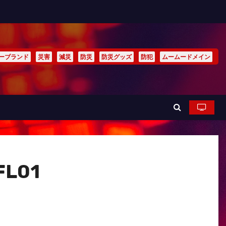
ーブランド
災害
減災
防災
防災グッズ
防犯
ムームードメイン
FL01