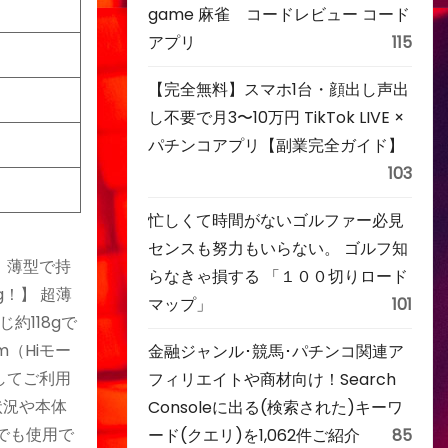
game 麻雀 コードレビュー コード
アプリ
115
【完全無料】スマホ1台・顔出し声出
し不要で月3〜10万円 TikTok LIVE ×
パチンコアプリ【副業完全ガイド】
103
忙しくて時間がないゴルファー必見
センスも努力もいらない。 ゴルフ知
 薄型で持
らなきゃ損する 「１００切りロード
g！】 超薄
マップ」
101
118gで
（Hiモー
金融ジャンル･競馬･パチンコ関連ア
してご利用
フィリエイトや商材向け！Search
状況や本体
Consoleに出る(検索された)キーワ
でも使用で
ード(クエリ)を1,062件ご紹介
85