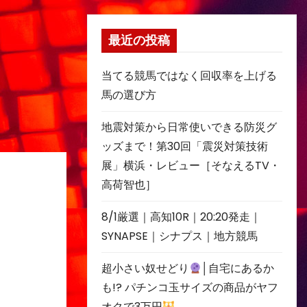
最近の投稿
当てる競馬ではなく回収率を上げる
馬の選び方
地震対策から日常使いできる防災グ
ッズまで！第30回「震災対策技術
展」横浜・レビュー［そなえるTV・
高荷智也］
8/1厳選｜高知10R｜20:20発走｜
SYNAPSE｜シナプス｜地方競馬
超小さい奴せどり
│自宅にあるか
も!? パチンコ玉サイズの商品がヤフ
オクで3万円