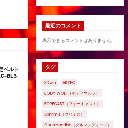
最近のコメント
表示できるコメントはありません。
タグ
定ベルト
C-BL3
3Dwin
ARTEC
BODY WOLF（ボディウルフ）
FORECAST（フォーキャスト）
Glimmis（グリミス）
Gourmandise（グルマンディーズ）