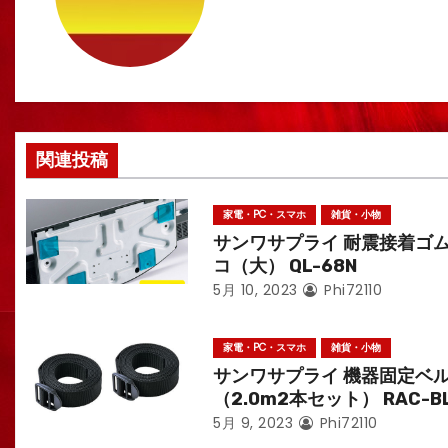
ゲ
ー
シ
ョ
関連投稿
ン
家電・PC・スマホ
雑貨・小物
サンワサプライ 耐震接着ゴ
コ（大） QL-68N
5月 10, 2023
Phi72110
家電・PC・スマホ
雑貨・小物
サンワサプライ 機器固定ベ
（2.0m2本セット） RAC-B
5月 9, 2023
Phi72110