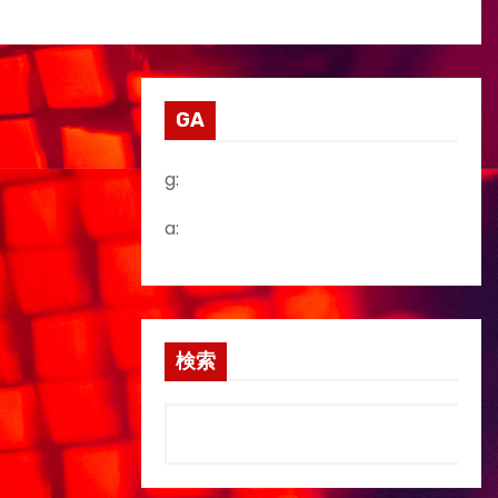
GA
g:
a:
検索