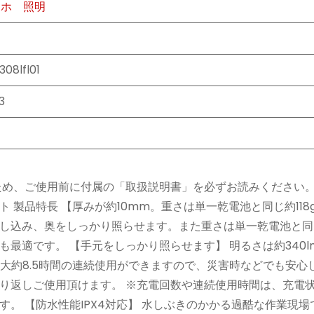
マホ
照明
08lfl01
3
ため、ご使用前に付属の「取扱説明書」を必ずお読みください。
 製品特長 【厚みが約10mm。重さは単一乾電池と同じ約118
込み、奥をしっかり照らせます。また重さは単一乾電池と同じ約
適です。 【手元をしっかり照らせます】 明るさは約340lm
大約8.5時間の連続使用ができますので、災害時などでも安心
り返しご使用頂けます。 ※充電回数や連続使用時間は、充電
。 【防水性能IPX4対応】 水しぶきのかかる過酷な作業現場