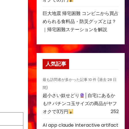
巨大地震 帰宅困難 コンビニから買占
められる食料品・防災グッズとは？
｜帰宅困難ステーションを解説
人気記事
最も訪問者が多かった記事 10 件 (過去 28 日
間)
超小さい奴せどり
│自宅にあるか
も!? パチンコ玉サイズの商品がヤフ
オクで3万円
252
AI app claude Interactive artifact