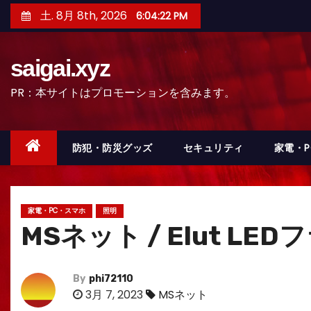
コ
土. 8月 8th, 2026
6:04:24 PM
ン
テ
saigai.xyz
ン
ツ
PR：本サイトはプロモーションを含みます。
へ
ス
キ
防犯・防災グッズ
セキュリティ
家電・
ッ
プ
家電・PC・スマホ
照明
MSネット / Elut LED
By
phi72110
3月 7, 2023
MSネット