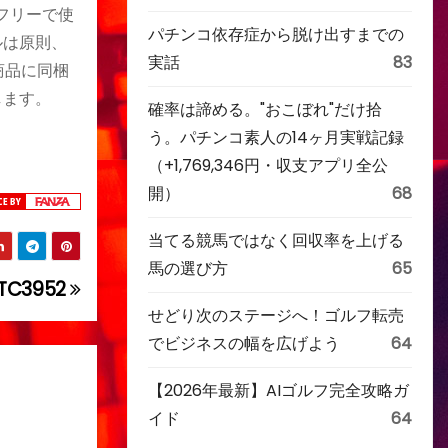
フリーで使
パチンコ依存症から脱け出すまでの
ルは原則、
実話
83
商品に同梱
します。
確率は諦める。"おこぼれ"だけ拾
う。パチンコ素人の14ヶ月実戦記録
（+1,769,346円・収支アプリ全公
開）
68
当てる競馬ではなく回収率を上げる
馬の選び方
65
C3952
せどり次のステージへ！ゴルフ転売
でビジネスの幅を広げよう
64
【2026年最新】AIゴルフ完全攻略ガ
イド
64