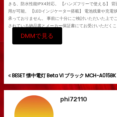
きる、防水性能IPX4対応。 【ハンズフリーで使える】
用が可能。 【LEDインジケーター搭載】 電池残量や充電
承っておりません。 事前に十分にご検討いただいた上でご
されている納品書とメーカー保証書にてお受けいただくこ
DMMで見る
BESET 懐中電灯 Beta VI ブラック MCH-A015BK
投
稿
ナ
phi72110
ビ