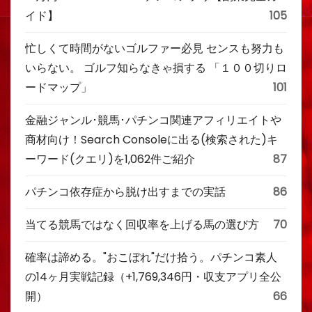
イド】
105
忙しくて時間がないゴルファー必見 センスも努力も
いらない。 ゴルフ知らなきゃ損する 「１００切りロ
ードマップ」
101
金融ジャンル･競馬･パチンコ関連アフィリエイトや
商材向け！Search Consoleに出る(検索された)キ
ーワード(クエリ)を1,062件ご紹介
87
パチンコ依存症から脱け出すまでの実話
86
当てる競馬ではなく回収率を上げる馬の選び方
70
確率は諦める。"おこぼれ"だけ拾う。パチンコ素人
の14ヶ月実戦記録（+1,769,346円・収支アプリ全公
開）
66