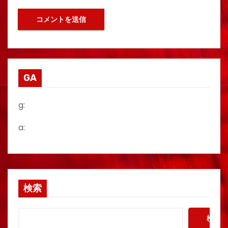
GA
g:
a:
検索
検