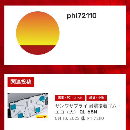
ナ
phi72110
ビ
ゲ
ー
シ
ョ
ン
関連投稿
家電・PC・スマホ
雑貨・小物
サンワサプライ 耐震接着ゴム・
エコ（大） QL-68N
5月 10, 2023
Phi72110