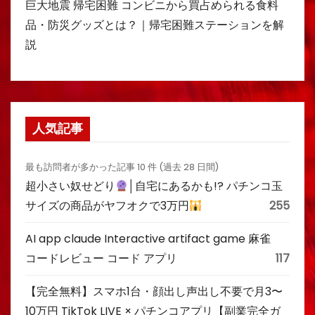
巨大地震 帰宅困難 コンビニから買占められる食料
品・防災グッズとは？｜帰宅困難ステーションを解
説
人気記事
最も訪問者が多かった記事 10 件 (過去 28 日間)
超小さい奴せどり
│自宅にあるかも!? パチンコ玉
サイズの商品がヤフオクで3万円
255
AI app claude Interactive artifact game 麻雀
コードレビュー コード アプリ
117
【完全無料】スマホ1台・顔出し声出し不要で月3〜
10万円 TikTok LIVE × パチンコアプリ【副業完全ガ