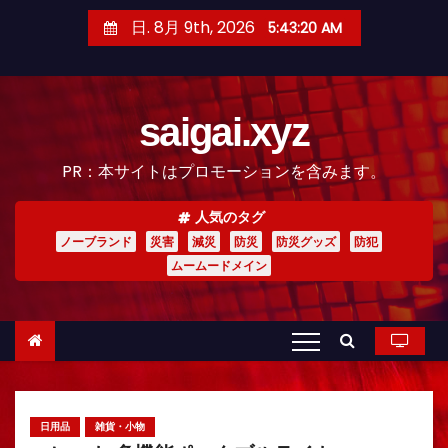
コ
日. 8月 9th, 2026
5:43:21 AM
ン
テ
ン
saigai.xyz
ツ
へ
PR：本サイトはプロモーションを含みます。
ス
キ
人気のタグ
ッ
ノーブランド
災害
減災
防災
防災グッズ
防犯
プ
ムームードメイン
日用品
雑貨・小物