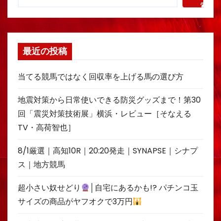
索
最近の投稿
当てる競馬ではなく回収率を上げる馬の選び方
地震対策から日常使いできる防災グッズまで！第30
回「震災対策技術展」横浜・レビュー［そなえる
TV・高荷智也］
8/1厳選｜高知10R｜20:20発走｜SYNAPSE｜シナプ
ス｜地方競馬
超小さい奴せどり
│自宅にあるかも!? パチンコ玉
サイズの商品がヤフオクで3万円