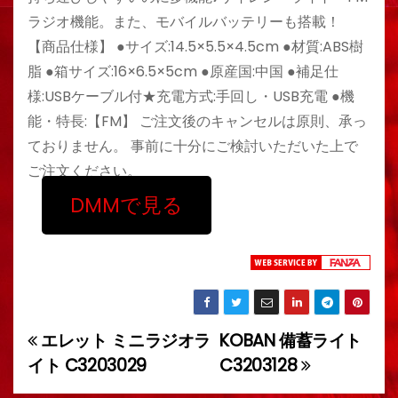
ラジオ機能。また、モバイルバッテリーも搭載！
【商品仕様】 ●サイズ:14.5×5.5×4.5cm ●材質:ABS樹
脂 ●箱サイズ:16×6.5×5cm ●原産国:中国 ●補足仕
様:USBケーブル付★充電方式:手回し・USB充電 ●機
能・特長:【FM】 ご注文後のキャンセルは原則、承っ
ておりません。 事前に十分にご検討いただいた上で
ご注文ください。
DMMで見る
エレット ミニラジオラ
KOBAN 備蓄ライト
投
イト C3203029
C3203128
稿