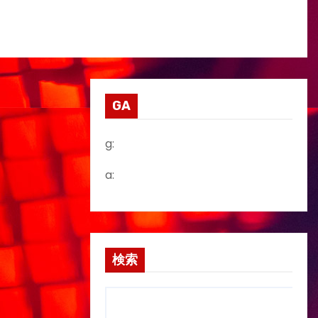
GA
g:
a:
検索