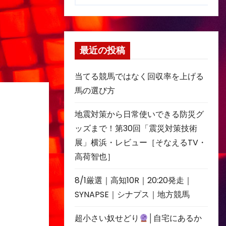
最近の投稿
当てる競馬ではなく回収率を上げる
馬の選び方
地震対策から日常使いできる防災グ
ッズまで！第30回「震災対策技術
展」横浜・レビュー［そなえるTV・
高荷智也］
8/1厳選｜高知10R｜20:20発走｜
SYNAPSE｜シナプス｜地方競馬
超小さい奴せどり
│自宅にあるか