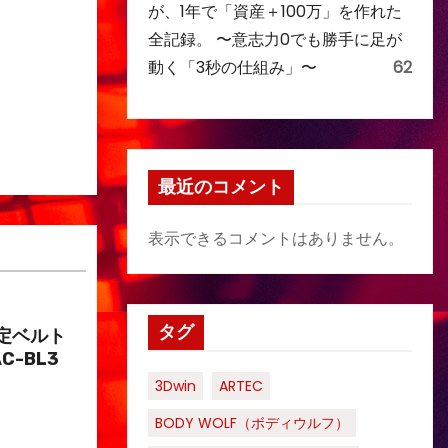
が、1年で「資産＋100万」を作れた
全記録。 〜意志力0でも勝手に足が
動く「3秒の仕組み」〜
62
最近のコメント
表示できるコメントはありません。
タグ
定ベルト
C-BL3
3Dwin
ARTEC
BODY WOLF（ボディウルフ）