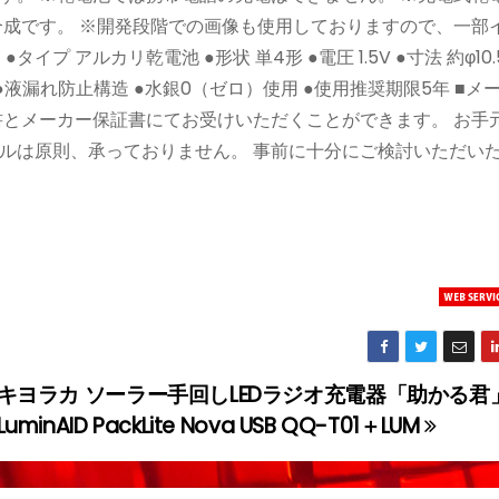
合成です。 ※開発段階での画像も使用しておりますので、一部
プ アルカリ乾電池 ●形状 単4形 ●電圧 1.5V ●寸法 約φ10.
格準拠 ●液漏れ防止構造 ●水銀0（ゼロ）使用 ●使用推奨期限5年 ■
書とメーカー保証書にてお受けいただくことができます。 お手
ルは原則、承っておりません。 事前に十分にご検討いただい
キヨラカ ソーラー手回しLEDラジオ充電器「助かる君
LuminAID PackLite Nova USB QQ-T01＋LUM