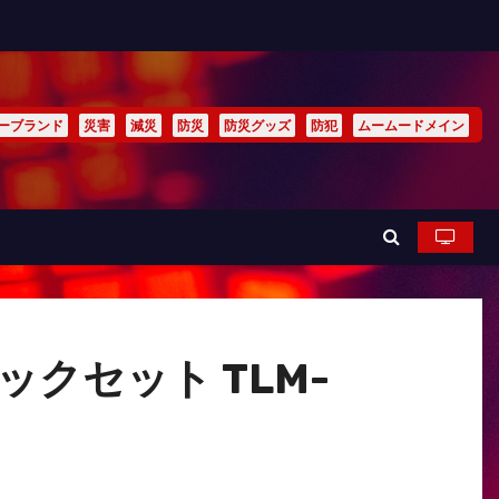
ーブランド
災害
減災
防災
防災グッズ
防犯
ムームードメイン
ックセット TLM-