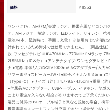
価格
￥11253
ワンセグTV、AM/FM/短波ラジオ、携帯充電などコンパ
オ、AMラジオ、短波ラジオ、LEDライト、サイレン、携帯
電池×4本。緊急時は、手回し充電！ ※使用および外観は
計されているため海外では使用できません。 【商品仕様】 【A
数: ワンセグテレビ:UHF470MHz～770MHz FMラジオ:76MH
21.85MHz（10区分） ●アンテナタイプ: ワンセグテ
ナ ●電源: 本体/入力DC5V 1000mA ACアダプター/入
リマー電池 ●スピーカー:1W×1 ●端子:イヤホン用3.5m
（Type-C） ●サイズ（約）:14.7×9.5×4.15cm ●
●付属品:ACアダプター、USBケーブル、イヤホン、簡単
により電波が入らない場合がありますのでご了承ください。
製品に付属のUSBケーブル端子と異なる規格の場合、携帯
携帯電話やスマートフォンは充電できない場合がございま