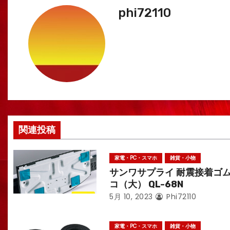
phi72110
ビ
ゲ
ー
シ
ョ
ン
関連投稿
家電・PC・スマホ
雑貨・小物
サンワサプライ 耐震接着ゴ
コ（大） QL-68N
5月 10, 2023
Phi72110
家電・PC・スマホ
雑貨・小物