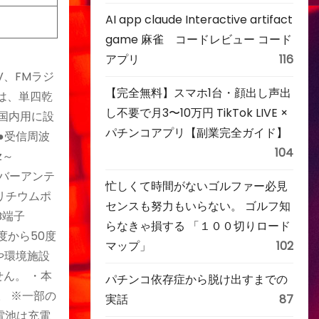
AI app claude Interactive artifact
game 麻雀 コードレビュー コード
アプリ
116
V、FMラジ
【完全無料】スマホ1台・顔出し声出
では、単四乾
し不要で月3〜10万円 TikTok LIVE ×
国内用に設
パチンコアプリ【副業完全ガイド】
 ●受信周波
104
z～
トバーアンテ
忙しくて時間がないゴルファー必見
/リチウムポ
センスも努力もいらない。 ゴルフ知
B端子
らなきゃ損する 「１００切りロード
0度から50度
マップ」
102
や環境施設
ん。 ・本
パチンコ依存症から脱け出すまでの
。 ※一部の
実話
87
電池は充電