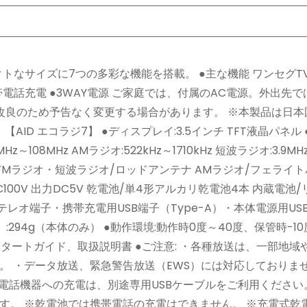
クトなサイズに7つの多彩な機能を搭載。 ●主な機能 ワンセグT
電話充電 ●3WAY電源 ご家庭では、付属のAC電源。外出先
改良のため予告なく変更する場合があります。 ※本製品は日本
ID エコラジ7】 ●ディスプレイ:3.5インチ TFT液晶パネル
z～108MHz AMラジオ:522kHz～1710kHz 短波ラジオ:3.9MH
レビ・FMラジオ・短波ラジオ/ロッドアンテナ AMラジオ/フェライ
力AC100V 出力DC5V 乾電池/単4形アルカリ乾電池4本 内蔵電池
mステレオ端子・携帯充電用USB端子（Type-A）・本体電源用US
重量（約）:294g（本体のみ） ●動作環境:動作時0度～40度、保管時-1
スタートガイド、取扱説明書 ●ご注意: ・各種放送は、一部地域
 ・データ放送、緊急警告放送（EWS）には対応しておりませ
電話機器への充電は、別途専用USBケーブルをご利用ください
す。 ※乾電池では携帯電話の充電はできません。 ※充電式乾