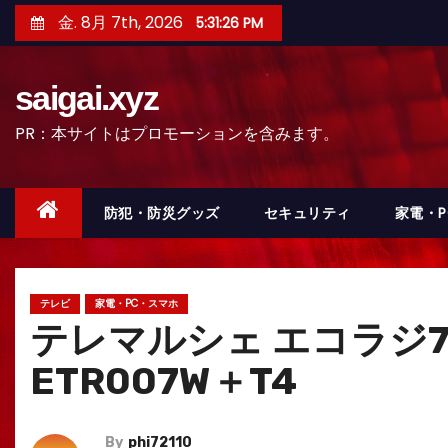
コ
金. 8月 7th, 2026
5:31:27 PM
ン
テ
saigai.xyz
ン
ツ
PR：本サイトはプロモーションを含みます。
へ
ス
キ
防犯・防災グッズ
セキュリティ
家電・
ッ
プ
テレビ
家電・PC・スマホ
テレマルシェ エコラジ7 
ETR007W＋T4
By
phi72110