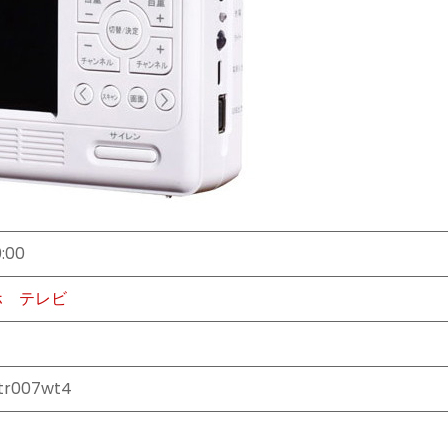
0:00
ホ
テレビ
tr007wt4