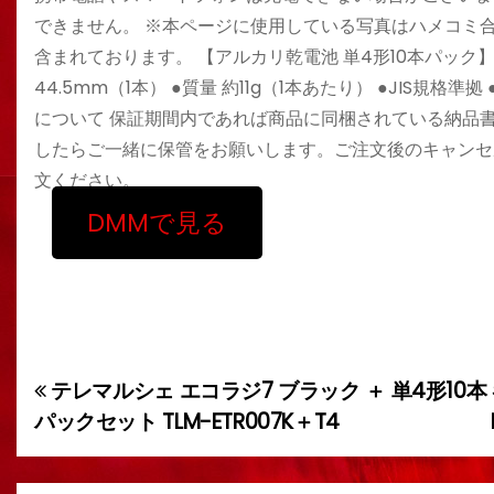
できません。 ※本ページに使用している写真はハメコミ
含まれております。 【アルカリ乾電池 単4形10本パック】 ●タイ
44.5mm（1本） ●質量 約11g（1本あたり） ●JIS規
について 保証期間内であれば商品に同梱されている納品
したらご一緒に保管をお願いします。ご注文後のキャンセ
文ください。
DMMで見る
テレマルシェ エコラジ7 ブラック ＋ 単4形10本
投
パックセット TLM-ETR007K＋T4
稿
ナ