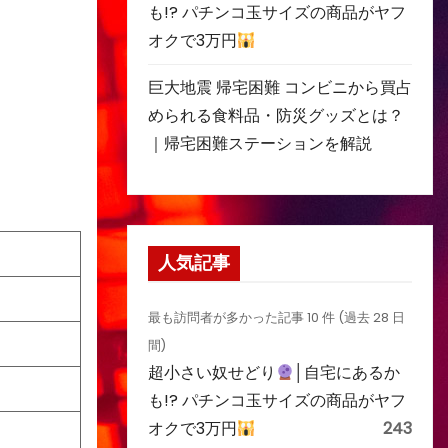
も!? パチンコ玉サイズの商品がヤフ
オクで3万円
巨大地震 帰宅困難 コンビニから買占
められる食料品・防災グッズとは？
｜帰宅困難ステーションを解説
人気記事
最も訪問者が多かった記事 10 件 (過去 28 日
間)
超小さい奴せどり
│自宅にあるか
も!? パチンコ玉サイズの商品がヤフ
オクで3万円
243