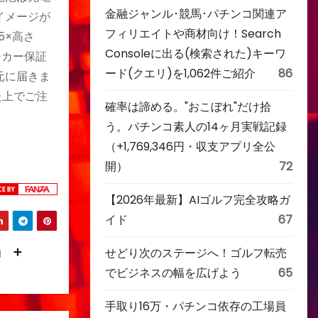
金融ジャンル･競馬･パチンコ関連ア
イメージが
フィリエイトや商材向け！Search
5×高さ
Consoleに出る(検索された)キーワ
メーカー保証
ード(クエリ)を1,062件ご紹介
86
元に届きま
た上でご注
確率は諦める。"おこぼれ"だけ拾
う。パチンコ素人の14ヶ月実戦記録
（+1,769,346円・収支アプリ全公
開）
72
【2026年最新】AIゴルフ完全攻略ガ
イド
67
」 ＋
せどり次のステージへ！ゴルフ転売
でビジネスの幅を広げよう
65
手取り16万・パチンコ依存の工場員