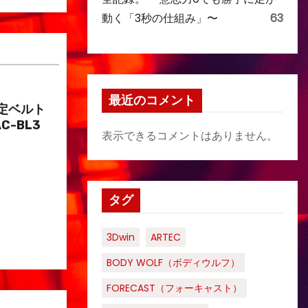
動く「3秒の仕組み」〜
63
最近のコメント
定ベルト
C-BL3
表示できるコメントはありません。
タグ
3Dwin
ARTEC
BODY WOLF（ボディウルフ）
FORECAST（フォーキャスト）