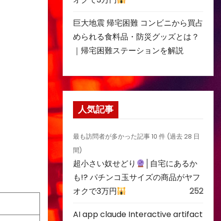
巨大地震 帰宅困難 コンビニから買占
められる食料品・防災グッズとは？
｜帰宅困難ステーションを解説
人気記事
最も訪問者が多かった記事 10 件 (過去 28 日
間)
超小さい奴せどり
│自宅にあるか
も!? パチンコ玉サイズの商品がヤフ
オクで3万円
252
AI app claude Interactive artifact