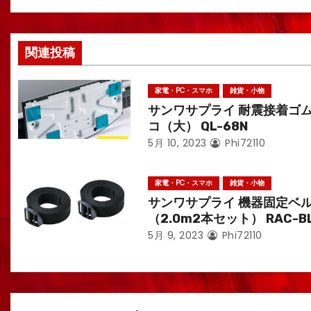
ョ
ン
関連投稿
家電・PC・スマホ
雑貨・小物
サンワサプライ 耐震接着ゴ
コ（大） QL-68N
5月 10, 2023
Phi72110
家電・PC・スマホ
雑貨・小物
サンワサプライ 機器固定ベ
（2.0m2本セット） RAC-B
5月 9, 2023
Phi72110