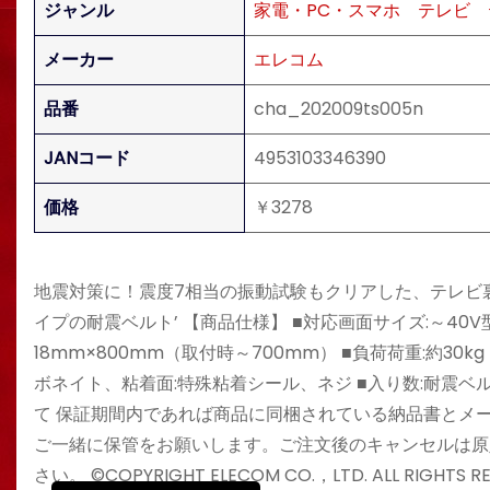
ジャンル
家電・PC・スマホ
テレビ
メーカー
エレコム
品番
cha_202009ts005n
JANコード
4953103346390
価格
￥3278
地震対策に！震度7相当の振動試験もクリアした、テレビ裏
イプの耐震ベルト’ 【商品仕様】 ■対応画面サイズ:～40V型 
18mm×800mm（取付時～700mm） ■負荷荷重:約30
ボネイト、粘着面:特殊粘着シール、ネジ ■入り数:耐震ベル
て 保証期間内であれば商品に同梱されている納品書とメ
ご一緒に保管をお願いします。ご注文後のキャンセルは原
さい。 ©COPYRIGHT ELECOM CO.，LTD. ALL RIGHTS RE