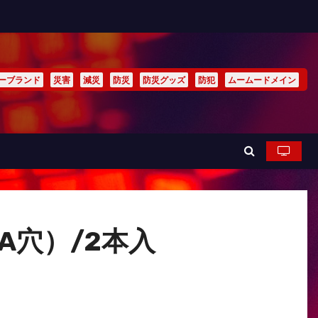
ーブランド
災害
減災
防災
防災グッズ
防犯
ムームードメイン
A穴）/2本入