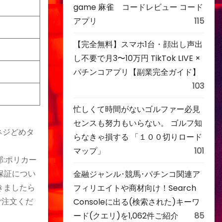
game 麻雀 コードレビュー コード
アプリ
115
【完全無料】スマホ1台・顔出し声出
し不要で月3〜10万円 TikTok LIVE ×
パチンコアプリ【副業完全ガイド】
103
忙しくて時間がないゴルファー必見
センスも努力もいらない。 ゴルフ知
ネジどめタ
らなきゃ損する 「１００切りロード
マップ」
101
部:ポリカー
ー保証につい
金融ジャンル･競馬･パチンコ関連ア
きましたら
フィリエイトや商材向け！Search
ご注文くだ
Consoleに出る(検索された)キーワ
ード(クエリ)を1,062件ご紹介
85