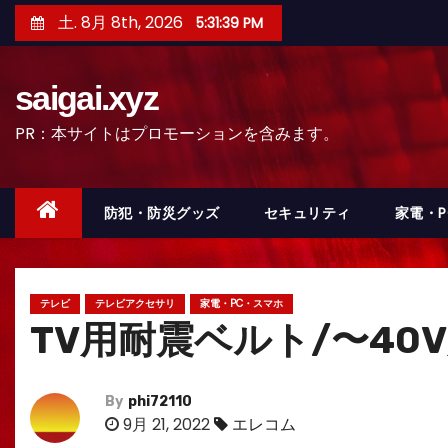
コ
土. 8月 8th, 2026
5:31:40 PM
ン
テ
saigai.xyz
ン
ツ
PR：本サイトはプロモーションを含みます。
へ
ス
キ
防犯・防災グッズ
セキュリティ
家電・
ッ
プ
テレビ
テレビアクセサリ
家電・PC・スマホ
TV用耐震ベルト/〜40
By
phi72110
9月 21, 2022
エレコム