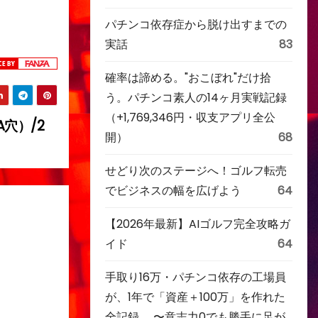
パチンコ依存症から脱け出すまでの
実話
83
確率は諦める。"おこぼれ"だけ拾
う。パチンコ素人の14ヶ月実戦記録
（+1,769,346円・収支アプリ全公
A穴）/2
開）
68
せどり次のステージへ！ゴルフ転売
でビジネスの幅を広げよう
64
【2026年最新】AIゴルフ完全攻略ガ
イド
64
手取り16万・パチンコ依存の工場員
が、1年で「資産＋100万」を作れた
全記録。 〜意志力0でも勝手に足が