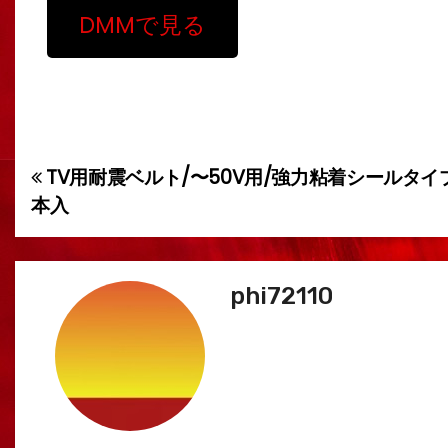
DMMで見る
TV用耐震ベルト/〜50V用/強力粘着シールタイプ
投
本入
稿
ナ
phi72110
ビ
ゲ
ー
シ