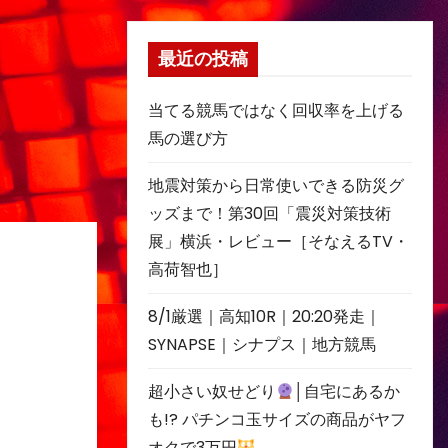
最近の投稿
当てる競馬ではなく回収率を上げる
馬の選び方
地震対策から日常使いできる防災グ
ッズまで！第30回「震災対策技術
展」横浜・レビュー［そなえるTV・
高荷智也］
8/1厳選｜高知10R｜20:20発走｜
SYNAPSE｜シナプス｜地方競馬
超小さい奴せどり
│自宅にあるか
も!? パチンコ玉サイズの商品がヤフ
オクで3万円