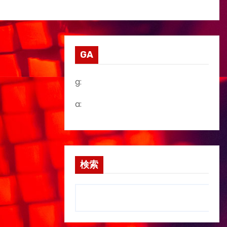
GA
g:
a:
検索