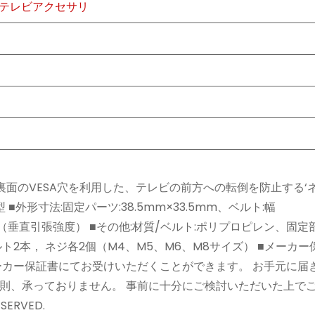
テレビアクセサリ
面のVESA穴を利用した、テレビの前方への転倒を防止する‘
■外形寸法:固定パーツ:38.5mm×33.5mm、ベルト:幅
kg（垂直引張強度） ■その他:材質/ベルト:ポリプロピレン、固定
ト2本， ネジ各2個（M4、M5、M6、M8サイズ） ■メーカ
ーカー保証書にてお受けいただくことができます。 お手元に届
則、承っておりません。 事前に十分にご検討いただいた上で
SERVED.