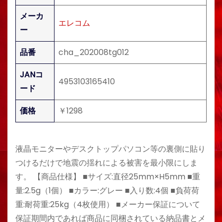
メーカ
エレコム
ー
品番
cha_202008tg012
JANコ
4953103165410
ード
価格
￥1298
液晶モニターやデスクトップパソコン等の裏側に貼り
つけるだけで地震の揺れによる被害を最小限にしま
す。 【商品仕様】 ■サイズ:直径25mm×H5mm ■重
量:2.5g（1個） ■カラー:グレー ■入り数:4個 ■負荷荷
重:耐荷重:25kg（4枚使用） ■メーカー保証について
保証期間内であれば商品に同梱されている納品書とメ