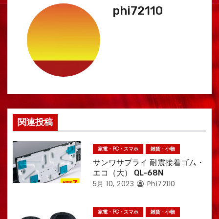
phi72110
ビ
ゲ
ー
シ
ョ
ン
関連投稿
家電・PC・スマホ
雑貨・小物
サンワサプライ 耐震接着ゴム・
エコ（大） QL-68N
5月 10, 2023
Phi72110
家電・PC・スマホ
雑貨・小物