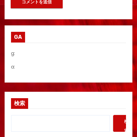
GA
g:
a:
検索
検
索