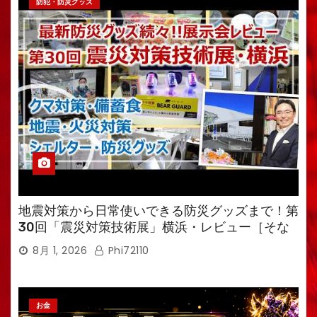
防犯・防災グッズ
地震対策から日常使いできる防災グッズまで！第
30回「震災対策技術展」横浜・レビュー［そな
えるTV・高荷智也］
8月 1, 2026
Phi72110
お金