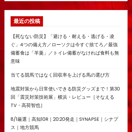
最近の投稿
【死なない防災】「避ける・耐える・逃げる・凌
ぐ」4つの備え方／ローソクは今すぐ捨てろ／最強
備蓄食は「羊羹」／トイレ備蓄がなければ食料も無
意味
当てる競馬ではなく回収率を上げる馬の選び方
地震対策から日常使いできる防災グッズまで！第30
回「震災対策技術展」横浜・レビュー［そなえる
TV・高荷智也］
8/1厳選｜高知10R｜20:20発走｜SYNAPSE｜シナプ
ス｜地方競馬