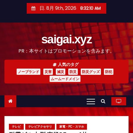
コ
日. 8月 9th, 2026
8:32:11 AM
ン
テ
ン
saigai.xyz
ツ
へ
PR：本サイトはプロモーションを含みます。
ス
キ
人気のタグ
ッ
ノーブランド
災害
減災
防災
防災グッズ
防犯
プ
ムームードメイン
テレビ
テレビアクセサリ
家電・PC・スマホ