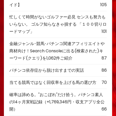
イド】
105
忙しくて時間がないゴルファー必見 センスも努力も
いらない。 ゴルフ知らなきゃ損する 「１００切りロ
ードマップ」
101
金融ジャンル･競馬･パチンコ関連アフィリエイトや
商材向け！Search Consoleに出る(検索された)キ
ーワード(クエリ)を1,062件ご紹介
87
パチンコ依存症から脱け出すまでの実話
86
当てる競馬ではなく回収率を上げる馬の選び方
70
確率は諦める。"おこぼれ"だけ拾う。パチンコ素人
の14ヶ月実戦記録（+1,769,346円・収支アプリ全公
開）
66