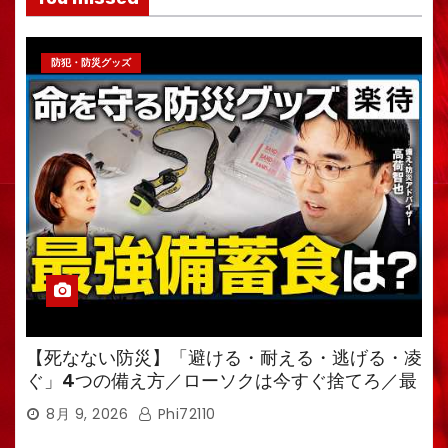
防犯・防災グッズ
【死なない防災】「避ける・耐える・逃げる・凌
ぐ」4つの備え方／ローソクは今すぐ捨てろ／最
強備蓄食は「羊羹」／トイレ備蓄がなければ食料
8月 9, 2026
Phi72110
も無意味