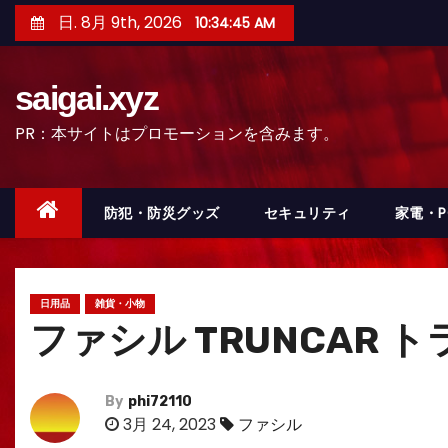
コ
日. 8月 9th, 2026
10:34:47 AM
ン
テ
saigai.xyz
ン
ツ
PR：本サイトはプロモーションを含みます。
へ
ス
キ
防犯・防災グッズ
セキュリティ
家電・
ッ
プ
日用品
雑貨・小物
ファシル TRUNCAR ト
By
phi72110
3月 24, 2023
ファシル