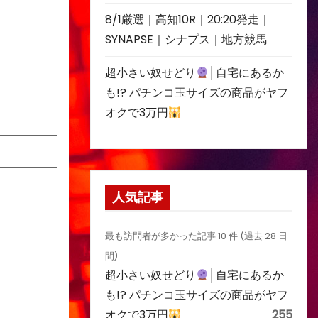
8/1厳選｜高知10R｜20:20発走｜
SYNAPSE｜シナプス｜地方競馬
超小さい奴せどり
│自宅にあるか
も!? パチンコ玉サイズの商品がヤフ
オクで3万円
人気記事
最も訪問者が多かった記事 10 件 (過去 28 日
間)
超小さい奴せどり
│自宅にあるか
も!? パチンコ玉サイズの商品がヤフ
オクで3万円
255