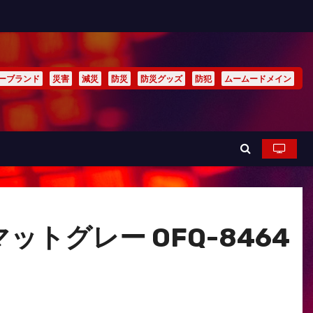
ーブランド
災害
減災
防災
防災グッズ
防犯
ムームードメイン
ットグレー OFQ-8464