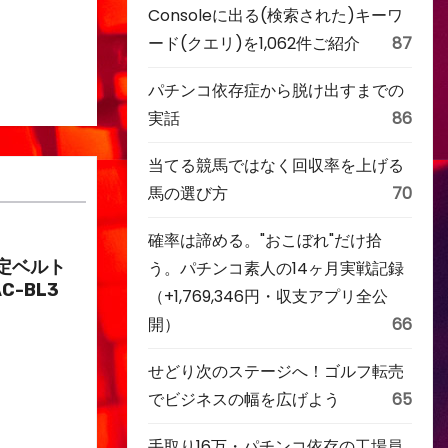
Consoleに出る(検索された)キーワ
ード(クエリ)を1,062件ご紹介
87
パチンコ依存症から脱け出すまでの
実話
86
当てる競馬ではなく回収率を上げる
馬の選び方
70
確率は諦める。"おこぼれ"だけ拾
定ベルト
う。パチンコ素人の14ヶ月実戦記録
C-BL3
（+1,769,346円・収支アプリ全公
開）
66
せどり次のステージへ！ゴルフ転売
でビジネスの幅を広げよう
65
手取り16万・パチンコ依存の工場員