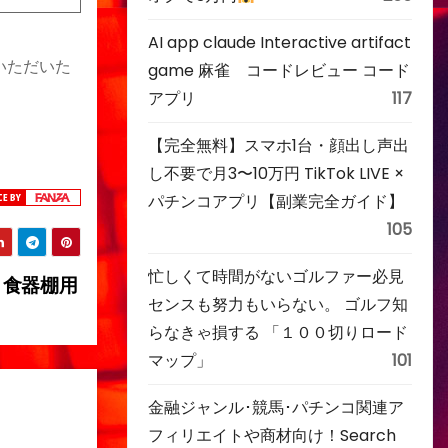
AI app claude Interactive artifact
いただいた
game 麻雀 コードレビュー コード
アプリ
117
【完全無料】スマホ1台・顔出し声出
し不要で月3〜10万円 TikTok LIVE ×
パチンコアプリ【副業完全ガイド】
105
忙しくて時間がないゴルファー必見
・食器棚用
センスも努力もいらない。 ゴルフ知
らなきゃ損する 「１００切りロード
マップ」
101
金融ジャンル･競馬･パチンコ関連ア
フィリエイトや商材向け！Search