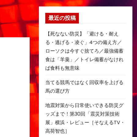
最近の投稿
【死なない防災】「避ける・耐え
る・逃げる・凌ぐ」4つの備え方／
ローソクは今すぐ捨てろ／最強備蓄
食は「羊羹」／トイレ備蓄がなけれ
ば食料も無意味
当てる競馬ではなく回収率を上げる
馬の選び方
地震対策から日常使いできる防災グ
ッズまで！第30回「震災対策技術
展」横浜・レビュー［そなえるTV・
高荷智也］