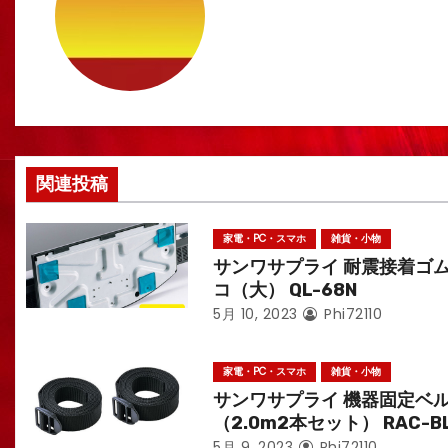
ゲ
ー
シ
ョ
ン
関連投稿
家電・PC・スマホ
雑貨・小物
サンワサプライ 耐震接着ゴ
コ（大） QL-68N
5月 10, 2023
Phi72110
家電・PC・スマホ
雑貨・小物
サンワサプライ 機器固定ベ
（2.0m2本セット） RAC-B
5月 9, 2023
Phi72110