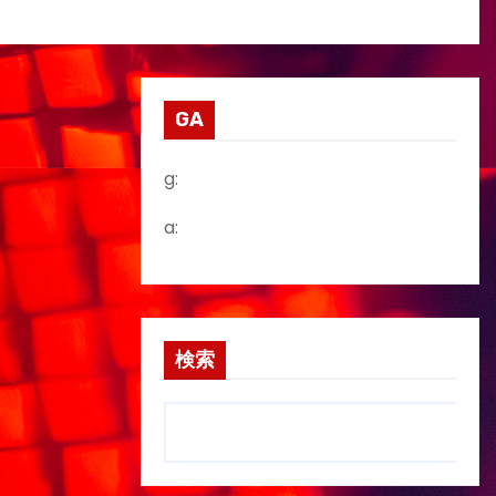
GA
g:
a:
検索