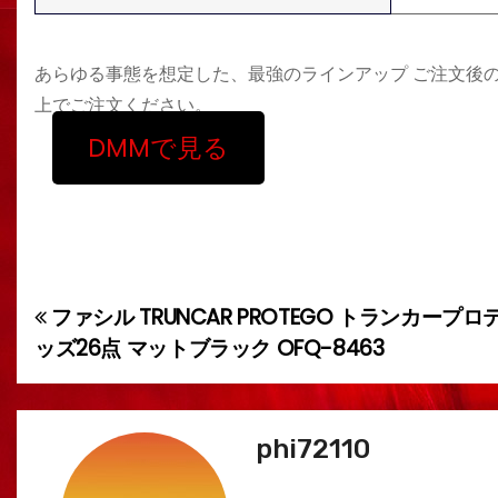
あらゆる事態を想定した、最強のラインアップ ご注文後
上でご注文ください。
DMMで見る
ファシル TRUNCAR PROTEGO トランカープ
投
ッズ26点 マットブラック OFQ-8463
稿
ナ
phi72110
ビ