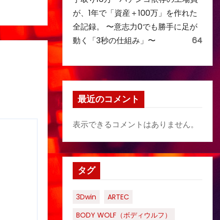
が、1年で「資産＋100万」を作れた
全記録。 〜意志力0でも勝手に足が
動く「3秒の仕組み」〜
64
最近のコメント
表示できるコメントはありません。
タグ
3Dwin
ARTEC
BODY WOLF（ボディウルフ）