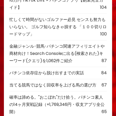
10万円 TikTok LIVE × パチンコアプリ【副業完全ガ
イド】
104
忙しくて時間がないゴルファー必見 センスも努力も
いらない。 ゴルフ知らなきゃ損する 「１００切りロ
ードマップ」
100
金融ジャンル･競馬･パチンコ関連アフィリエイトや
商材向け！Search Consoleに出る(検索された)キ
ーワード(クエリ)を1,062件ご紹介
87
パチンコ依存症から脱け出すまでの実話
84
当てる競馬ではなく回収率を上げる馬の選び方
67
確率は諦める。"おこぼれ"だけ拾う。パチンコ素人
の14ヶ月実戦記録（+1,769,346円・収支アプリ全公
開）
65