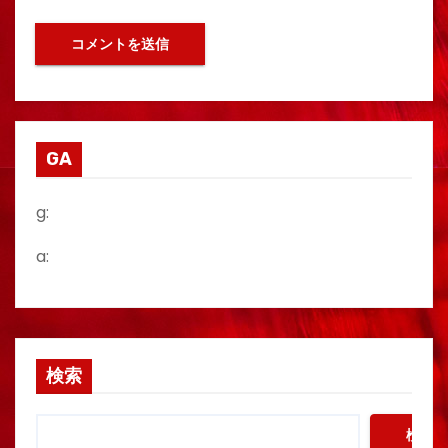
GA
g:
a:
検索
検