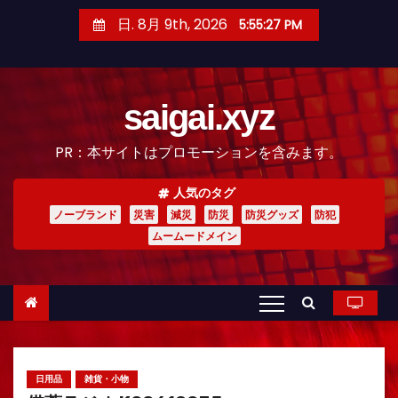
コ
日. 8月 9th, 2026
5:55:28 PM
ン
テ
ン
saigai.xyz
ツ
へ
PR：本サイトはプロモーションを含みます。
ス
キ
人気のタグ
ッ
ノーブランド
災害
減災
防災
防災グッズ
防犯
プ
ムームードメイン
日用品
雑貨・小物