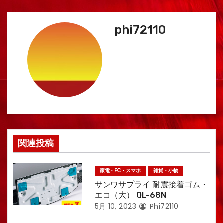
ナ
ビ
phi72110
ゲ
ー
シ
ョ
ン
関連投稿
家電・PC・スマホ
雑貨・小物
サンワサプライ 耐震接着ゴム・
エコ（大） QL-68N
5月 10, 2023
Phi72110