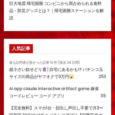
巨大地震 帰宅困難 コンビニから買占められる食料
品・防災グッズとは？｜帰宅困難ステーションを解
説
人気記事
最も訪問者が多かった記事 10 件 (過去 28 日間)
超小さい奴せどり
│自宅にあるかも!? パチンコ玉
サイズの商品がヤフオクで3万円
253
AI app claude Interactive artifact game 麻雀
コードレビュー コード アプリ
115
【完全無料】スマホ1台・顔出し声出し不要で月3〜