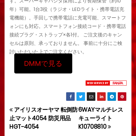
す。スーパーキャパシタ採用により長期保管（約10
年）可能。1台3役（ラジオ・LEDライト・携帯電話充
電機能）。手回しで携帯電話に充電可能、スマートフ
ォンにも対応。スマートフォン接続コード・携帯電話
接続プラグ・ストラップ×各1付。 ご注文後のキャン
セルは原則、承っておりません。 事前に十分にご検
討いただいた上でご注文ください。
DMMで見る
アイリスオーヤマ 転倒防
6WAYマルチレス
投
止マット4054 防災用品
キューライト
稿
HGT-4054
K10708810