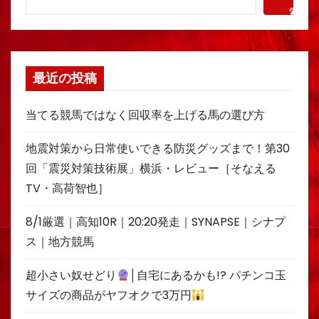
索
最近の投稿
当てる競馬ではなく回収率を上げる馬の選び方
地震対策から日常使いできる防災グッズまで！第30
回「震災対策技術展」横浜・レビュー［そなえる
TV・高荷智也］
8/1厳選｜高知10R｜20:20発走｜SYNAPSE｜シナプ
ス｜地方競馬
超小さい奴せどり
│自宅にあるかも!? パチンコ玉
サイズの商品がヤフオクで3万円