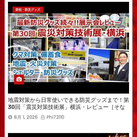
防犯・防災グッズ
地震対策から日常使いできる防災グッズまで！第
30回「震災対策技術展」横浜・レビュー［そな
えるTV・高荷智也］
8月 1, 2026
Phi72110