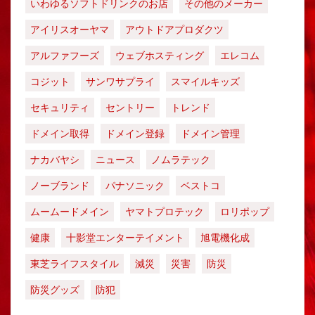
いわゆるソフトドリンクのお店
その他のメーカー
アイリスオーヤマ
アウトドアプロダクツ
アルファフーズ
ウェブホスティング
エレコム
コジット
サンワサプライ
スマイルキッズ
セキュリティ
セントリー
トレンド
ドメイン取得
ドメイン登録
ドメイン管理
ナカバヤシ
ニュース
ノムラテック
ノーブランド
パナソニック
ベストコ
ムームードメイン
ヤマトプロテック
ロリポップ
健康
十影堂エンターテイメント
旭電機化成
東芝ライフスタイル
減災
災害
防災
防災グッズ
防犯