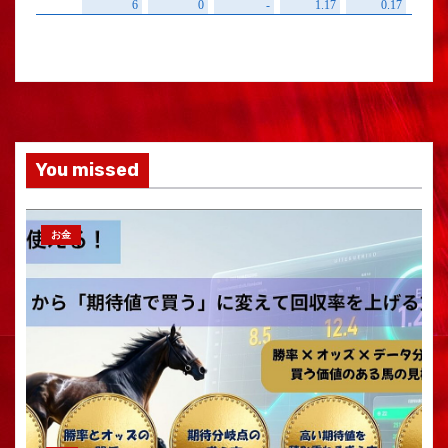
You missed
お金