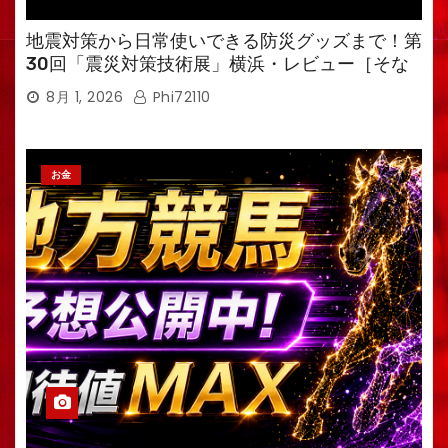
地震対策から日常使いできる防災グッズまで！第
30回「震災対策技術展」横浜・レビュー［そな
えるTV・高荷智也］
8月 1, 2026
Phi72110
お金