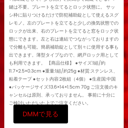
鍵は不要。プレートを立てるとロック状態に。 サッ
シ枠に貼りつけるだけで防犯補助錠として使えるスグ
レモノ。左のプレートを立てると少しの換気状態での
ロックが出来、右のプレートを立てると窓をロック状
態にできます。左と右は連結でつながっておりますの
で分離も可能。簡易補助錠として別々に使用する事も
出できます。薄型タイプなので、網戸ロック用として
も利用できます。 【商品仕様】 ●サイズ:1組/約
11.7×2.5×0.3cm ●重量:1組/約25g ●材質:ステンレス、
粘着テープ ●セット内容:2枚組（4個） ●生産国:中国
●パッケージサイズ:13.6×14×1.5cm 70g ご注文後のキ
ャンセルは原則、承っておりません。 事前に十分に
ご検討いただいた上でご注文ください。
DMMで見る