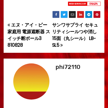
エヌ・アイ・ピー
サンワサプライ セキュ
投
家庭用 電源遮断器 ス
リティシールつや消し
稿
イッチ断ボール3
15面（丸シール） LB-
810828
SL5
ナ
ビ
ゲ
phi72110
ー
シ
ョ
ン