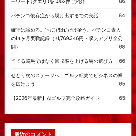
ーワード(クエリ)を1,062件ご紹介
86
パチンコ依存症から脱け出すまでの実話
84
確率は諦める。"おこぼれ"だけ拾う。パチンコ素人
の14ヶ月実戦記録（+1,769,346円・収支アプリ全公
開）
68
当てる競馬ではなく回収率を上げる馬の選び方
66
せどり次のステージへ！ゴルフ転売でビジネスの幅
を広げよう
65
【2026年最新】AIゴルフ完全攻略ガイド
65
最近のコメント