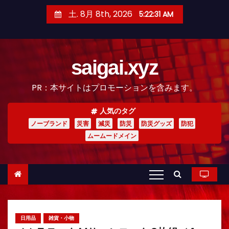
コ
土. 8月 8th, 2026
5:22:32 AM
ン
テ
ン
saigai.xyz
ツ
へ
PR：本サイトはプロモーションを含みます。
ス
キ
人気のタグ
ッ
ノーブランド
災害
減災
防災
防災グッズ
防犯
プ
ムームードメイン
日用品
雑貨・小物