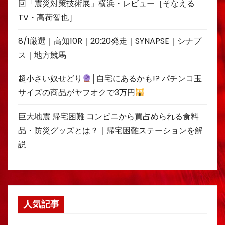
回「震災対策技術展」横浜・レビュー［そなえる
TV・高荷智也］
8/1厳選｜高知10R｜20:20発走｜SYNAPSE｜シナプ
ス｜地方競馬
超小さい奴せどり
│自宅にあるかも!? パチンコ玉
サイズの商品がヤフオクで3万円
巨大地震 帰宅困難 コンビニから買占められる食料
品・防災グッズとは？｜帰宅困難ステーションを解
説
人気記事