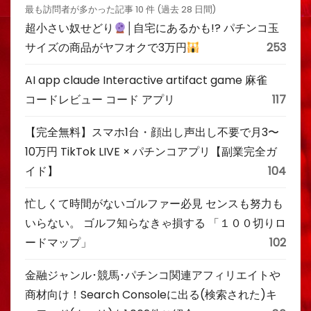
最も訪問者が多かった記事 10 件 (過去 28 日間)
超小さい奴せどり
│自宅にあるかも!? パチンコ玉
サイズの商品がヤフオクで3万円
253
AI app claude Interactive artifact game 麻雀
コードレビュー コード アプリ
117
【完全無料】スマホ1台・顔出し声出し不要で月3〜
10万円 TikTok LIVE × パチンコアプリ【副業完全ガ
イド】
104
忙しくて時間がないゴルファー必見 センスも努力も
いらない。 ゴルフ知らなきゃ損する 「１００切りロ
ードマップ」
102
金融ジャンル･競馬･パチンコ関連アフィリエイトや
商材向け！Search Consoleに出る(検索された)キ