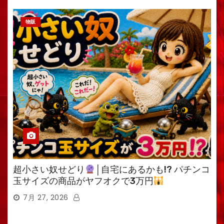
物販
超小さい奴せどり
│自宅にあるかも!? パチンコ
玉サイズの商品がヤフオクで3万円
7月 27, 2026