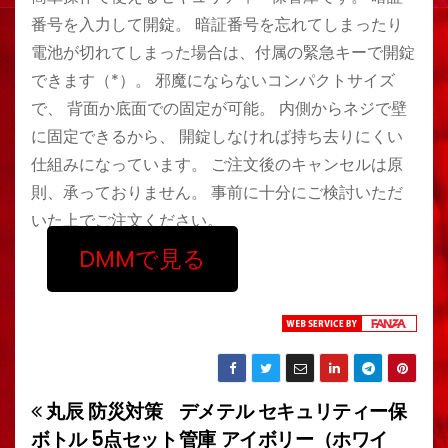
番号を入力して開錠。 暗証番号を忘れてしまったり
電池が切れてしまった場合は、付属の緊急キーで開錠
できます（*）。 邪魔にならないコンパクトサイズ
で、 背面か底面での固定が可能。 内側からネジで壁
に固定できるから、 開錠しなければ持ち去りにくい
仕組みになっています。 ご注文後のキャンセルは原
則、承っておりません。 事前に十分にご検討いただ
いた上でご注文ください。
DMMで見る
丸辰 防災対策
デメテル セキュリティー保
投
ボトル 5点セット
管庫 アイボリー（ホワイ