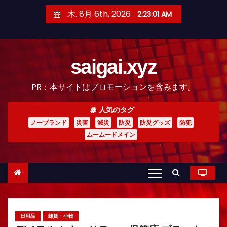
コ
木. 8月 6th, 2026
2:23:03 AM
ン
テ
ン
saigai.xyz
ツ
へ
PR：本サイトはプロモーションを含みます。
ス
キ
人気のタグ
ッ
ノーブランド
災害
減災
防災
防災グッズ
防犯
プ
ムームードメイン
日用品
雑貨・小物