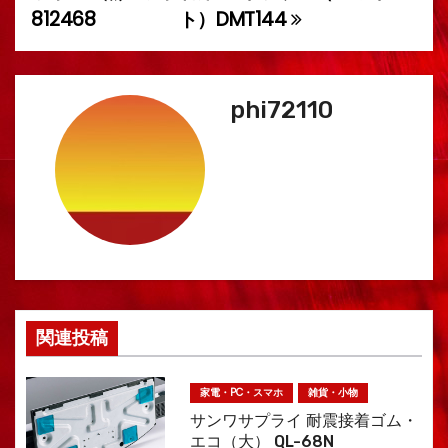
稿
812468
ト）DMT144
ナ
ビ
phi72110
ゲ
ー
シ
ョ
ン
関連投稿
家電・PC・スマホ
雑貨・小物
サンワサプライ 耐震接着ゴム・
エコ（大） QL-68N