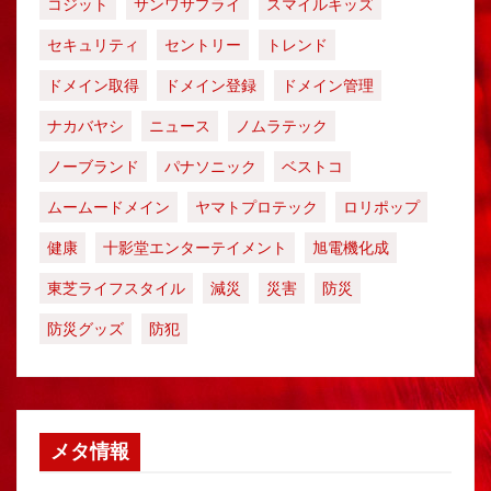
コジット
サンワサプライ
スマイルキッズ
セキュリティ
セントリー
トレンド
ドメイン取得
ドメイン登録
ドメイン管理
ナカバヤシ
ニュース
ノムラテック
ノーブランド
パナソニック
ベストコ
ムームードメイン
ヤマトプロテック
ロリポップ
健康
十影堂エンターテイメント
旭電機化成
東芝ライフスタイル
減災
災害
防災
防災グッズ
防犯
メタ情報