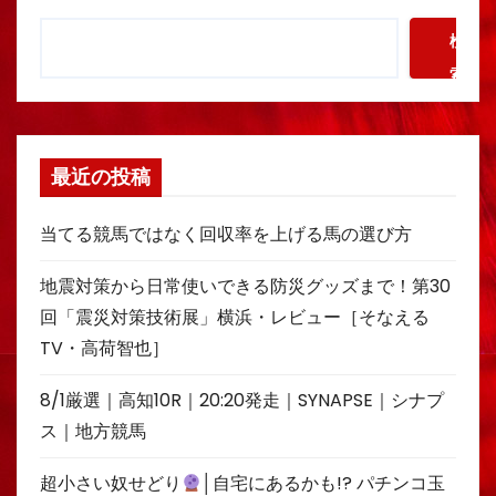
検
索
最近の投稿
当てる競馬ではなく回収率を上げる馬の選び方
地震対策から日常使いできる防災グッズまで！第30
回「震災対策技術展」横浜・レビュー［そなえる
TV・高荷智也］
8/1厳選｜高知10R｜20:20発走｜SYNAPSE｜シナプ
ス｜地方競馬
超小さい奴せどり
│自宅にあるかも!? パチンコ玉