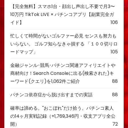
【完全無料】スマホ1台・顔出し声出し不要で月3〜
10万円 TikTok LIVE × パチンコアプリ【副業完全ガ
イド】
106
忙しくて時間がないゴルファー必見 センスも努力も
いらない。 ゴルフ知らなきゃ損する 「１００切りロ
ードマップ」
105
金融ジャンル･競馬･パチンコ関連アフィリエイトや
商材向け！Search Consoleに出る(検索された)キ
ーワード(クエリ)を1,062件ご紹介
88
パチンコ依存症から脱け出すまでの実話
88
確率は諦める。"おこぼれ"だけ拾う。パチンコ素人
の14ヶ月実戦記録（+1,769,346円・収支アプリ全公
開）
72