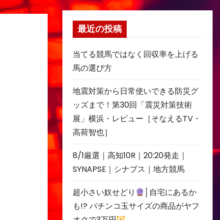
最近の投稿
当てる競馬ではなく回収率を上げる
馬の選び方
地震対策から日常使いできる防災グ
ッズまで！第30回「震災対策技術
展」横浜・レビュー［そなえるTV・
高荷智也］
8/1厳選｜高知10R｜20:20発走｜
SYNAPSE｜シナプス｜地方競馬
超小さい奴せどり
│自宅にあるか
も!? パチンコ玉サイズの商品がヤフ
オクで3万円