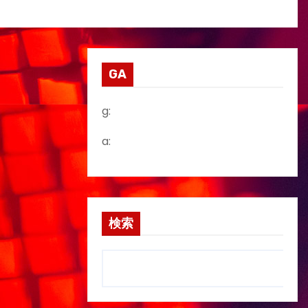
GA
g:
a:
検索