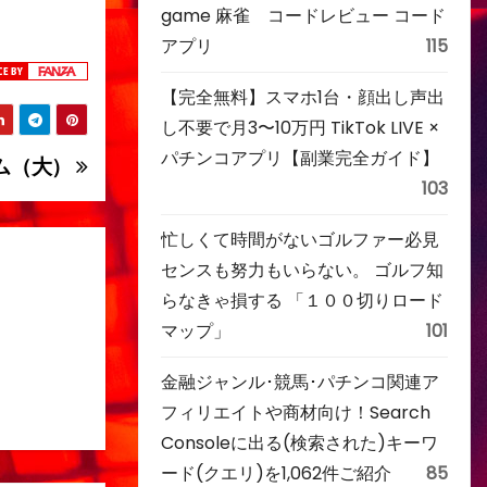
game 麻雀 コードレビュー コード
アプリ
115
【完全無料】スマホ1台・顔出し声出
し不要で月3〜10万円 TikTok LIVE ×
パチンコアプリ【副業完全ガイド】
ム（大）
103
忙しくて時間がないゴルファー必見
センスも努力もいらない。 ゴルフ知
らなきゃ損する 「１００切りロード
マップ」
101
金融ジャンル･競馬･パチンコ関連ア
フィリエイトや商材向け！Search
Consoleに出る(検索された)キーワ
ード(クエリ)を1,062件ご紹介
85