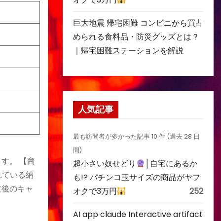
巨大地震 帰宅困難 コンビニから買占
められる食料品・防災グッズとは？
｜帰宅困難ステーションを解説
人気記事
最も訪問者が多かった記事 10 件 (過去 28 日
間)
す。 【商
超小さい奴せどり
│自宅にあるか
れている納
も!? パチンコ玉サイズの商品がヤフ
文後のキャ
オクで3万円
252
AI app claude Interactive artifact