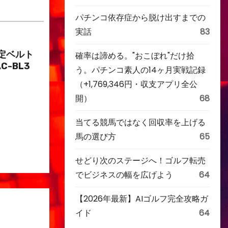
パチンコ依存症から脱け出すまでの
実話
83
定ベルト
確率は諦める。"おこぼれ"だけ拾
C-BL3
う。パチンコ素人の14ヶ月実戦記録
（+1,769,346円・収支アプリ全公
開）
68
当てる競馬ではなく回収率を上げる
馬の選び方
65
せどり次のステージへ！ゴルフ転売
でビジネスの幅を広げよう
64
【2026年最新】AIゴルフ完全攻略ガ
イド
64