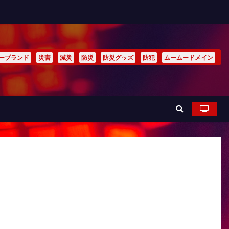
ーブランド
災害
減災
防災
防災グッズ
防犯
ムームードメイン