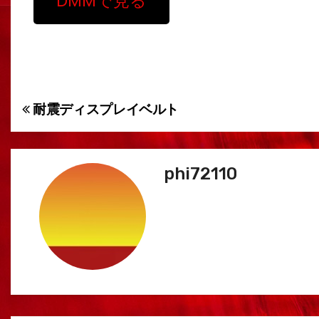
DMMで見る
耐震ディスプレイベルト
投
稿
ナ
phi72110
ビ
ゲ
ー
シ