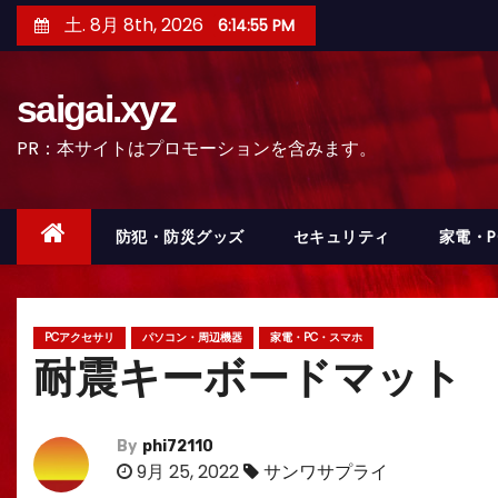
コ
土. 8月 8th, 2026
6:14:57 PM
ン
テ
saigai.xyz
ン
ツ
PR：本サイトはプロモーションを含みます。
へ
ス
キ
防犯・防災グッズ
セキュリティ
家電・
ッ
プ
PCアクセサリ
パソコン・周辺機器
家電・PC・スマホ
耐震キーボードマット
By
phi72110
9月 25, 2022
サンワサプライ