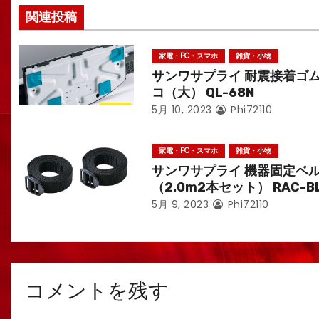
ョ
関連投稿
ン
家電・PC・スマホ
雑貨・小物
サンワサプライ 耐震接着ゴ
コ（大） QL-68N
5月 10, 2023
Phi72110
家電・PC・スマホ
雑貨・小物
サンワサプライ 機器固定ベ
（2.0m2本セット） RAC-B
5月 9, 2023
Phi72110
コメントを残す