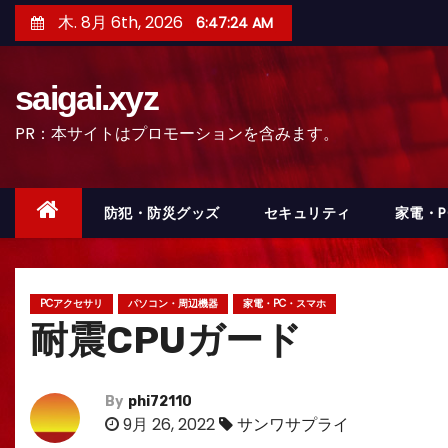
コ
木. 8月 6th, 2026
6:47:26 AM
ン
テ
saigai.xyz
ン
ツ
PR：本サイトはプロモーションを含みます。
へ
ス
キ
防犯・防災グッズ
セキュリティ
家電・
ッ
プ
PCアクセサリ
パソコン・周辺機器
家電・PC・スマホ
耐震CPUガード
By
phi72110
9月 26, 2022
サンワサプライ