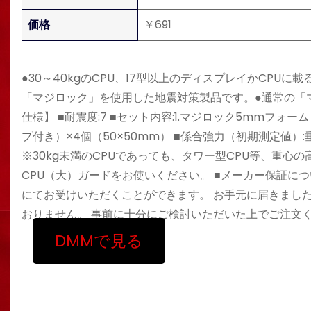
価格
￥691
●30～40kgのCPU、17型以上のディスプレイかCP
「マジロック」を使用した地震対策製品です。●通常の「
仕様】 ■耐震度:7 ■セット内容:1.マジロック5mmフォ
プ付き）×4個（50×50mm） ■係合強力（初期測定値）:
※30kg未満のCPUであっても、タワー型CPU等、重心の高
CPU（大）ガードをお使いください。 ■メーカー保証に
にてお受けいただくことができます。 お手元に届きまし
おりません。 事前に十分にご検討いただいた上でご注文
DMMで見る