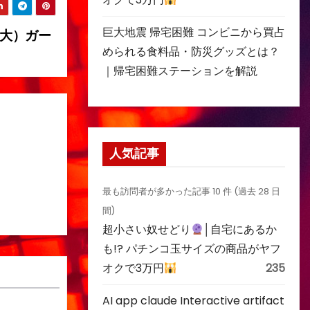
巨大地震 帰宅困難 コンビニから買占
（大）ガー
められる食料品・防災グッズとは？
｜帰宅困難ステーションを解説
人気記事
最も訪問者が多かった記事 10 件 (過去 28 日
間)
超小さい奴せどり
│自宅にあるか
も!? パチンコ玉サイズの商品がヤフ
オクで3万円
235
AI app claude Interactive artifact