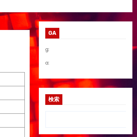
GA
g:
a:
検索