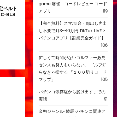
game 麻雀 コードレビュー コード
定ベルト
アプリ
119
C-BL3
【完全無料】スマホ1台・顔出し声出
し不要で月3〜10万円 TikTok LIVE ×
パチンコアプリ【副業完全ガイド】
106
忙しくて時間がないゴルファー必見
センスも努力もいらない。 ゴルフ知
らなきゃ損する 「１００切りロード
マップ」
105
パチンコ依存症から脱け出すまでの
実話
91
金融ジャンル･競馬･パチンコ関連ア