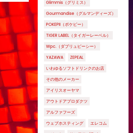
Glimmis（グリミス）
Gourmandise（グルマンディーズ）
POKEPII（ポケピー）
TIGER LABEL（タイガーレーベル）
Wpc.（ダブリュピーシー）
YAZAWA
ZEPEAL
いわゆるソフトドリンクのお店
その他のメーカー
アイリスオーヤマ
アウトドアプロダクツ
アルファフーズ
ウェブホスティング
エレコム