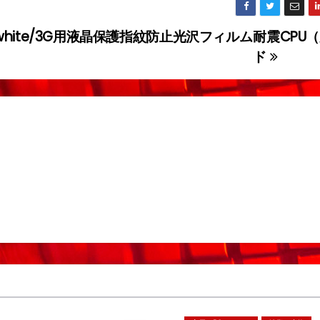
erwhite/3G用液晶保護指紋防止光沢フィルム
耐震CPU
ド