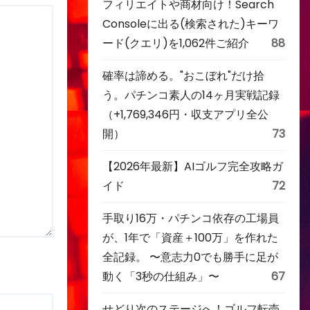
フィリエイトや商材向け！Search
Consoleに出る(検索された)キーワ
ード(クエリ)を1,062件ご紹介
88
確率は諦める。"おこぼれ"だけ拾
う。パチンコ素人の14ヶ月実戦記録
（+1,769,346円・収支アプリ全公
開）
73
【2026年最新】AIゴルフ完全攻略ガ
イド
72
手取り16万・パチンコ依存の工場員
が、1年で「資産＋100万」を作れた
全記録。 〜意志力0でも勝手に足が
動く「3秒の仕組み」〜
67
せどり次のステージへ！ゴルフ転売