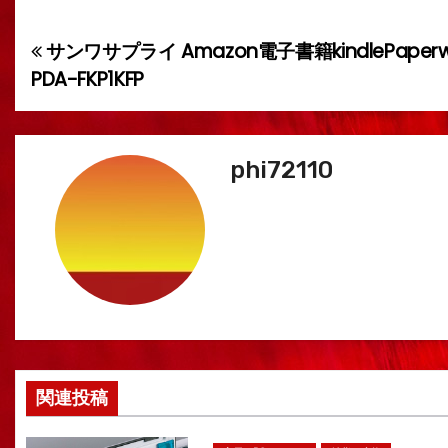
サンワサプライ Amazon電子書籍kindlePap
投
PDA-FKP1KFP
稿
ナ
phi72110
ビ
ゲ
ー
シ
ョ
ン
関連投稿