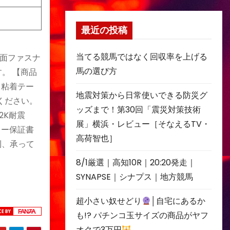
最近の投稿
当てる競馬ではなく回収率を上げる
ク面ファスナ
馬の選び方
。 【商品
（粘着テー
地震対策から日常使いできる防災グ
いください。
ッズまで！第30回「震災対策技術
2K耐震
展」横浜・レビュー［そなえるTV・
カー保証書
高荷智也］
則、承って
8/1厳選｜高知10R｜20:20発走｜
SYNAPSE｜シナプス｜地方競馬
超小さい奴せどり
│自宅にあるか
も!? パチンコ玉サイズの商品がヤフ
オクで3万円