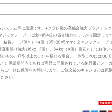
Uに載るシステム等に最適です。●クラレ製の高係合強力プラスチッ
マジックテープ」に比べ約4倍の係合強力でしっかり固定します
ーム（粘着テープ付き）×4個（35×20×5mm）2.マジックテープ
垂直引張り強力/16kg（1個）、64kg（4個）目安としてお使
いもの、17型以上のCRTを載せる場合、一体型CPUにはQL-0
ついて 保証期間内であれば商品に同梱されている納品書とメー
たらご一緒に保管をお願いします。ご注文後のキャンセルは原
ください。