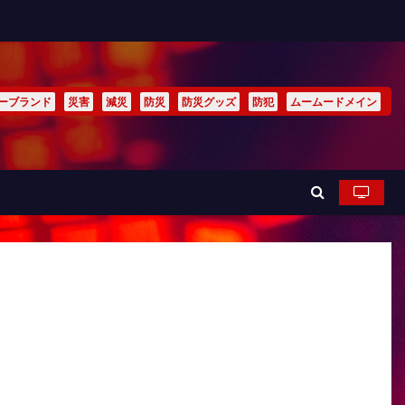
ーブランド
災害
減災
防災
防災グッズ
防犯
ムームードメイン