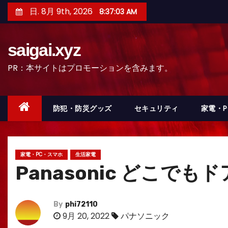
コ
日. 8月 9th, 2026
8:37:04 AM
ン
テ
saigai.xyz
ン
ツ
PR：本サイトはプロモーションを含みます。
へ
ス
キ
防犯・防災グッズ
セキュリティ
家電・
ッ
プ
家電・PC・スマホ
生活家電
Panasonic どこでも
By
phi72110
9月 20, 2022
パナソニック