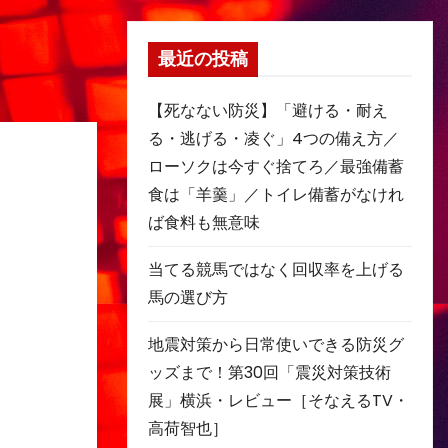
最近の投稿
【死なない防災】「避ける・耐え
る・逃げる・凌ぐ」4つの備え方／
ローソクは今すぐ捨てろ／最強備蓄
食は「羊羹」／トイレ備蓄がなけれ
ば食料も無意味
当てる競馬ではなく回収率を上げる
馬の選び方
地震対策から日常使いできる防災グ
ッズまで！第30回「震災対策技術
展」横浜・レビュー［そなえるTV・
高荷智也］