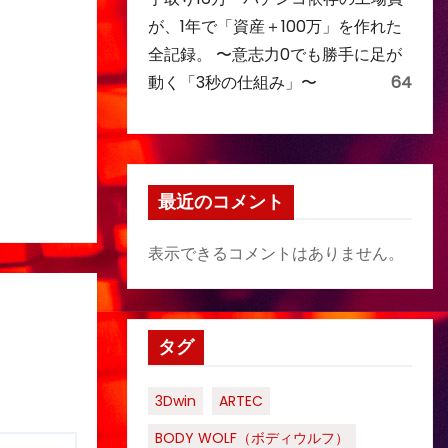
が、1年で「資産＋100万」を作れた
全記録。 〜意志力0でも勝手に足が
動く「3秒の仕組み」〜
64
最近のコメント
表示できるコメントはありません。
タグ
3Dwin
ARTEC
BODY WOLF（ボディウルフ）