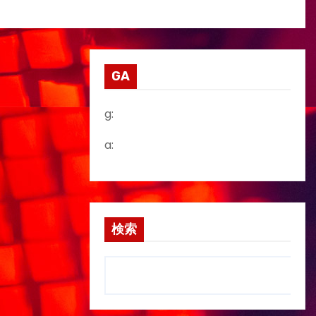
GA
g:
a:
検索