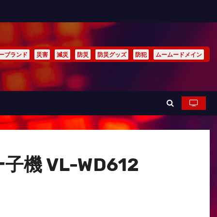
ーブランド
災害
減災
防災
防災グッズ
防犯
ムームードメイン
機 VL-WD612