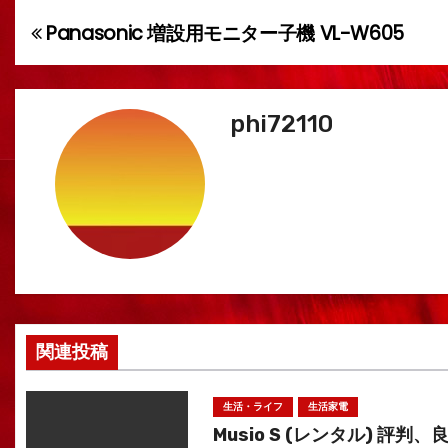
Panasonic 増設用モニター子機 VL-W605
投
稿
ナ
phi72110
ビ
ゲ
ー
シ
ョ
関連投稿
ン
生活・ライフ
生活家電
Musio S (レンタル) 評判、