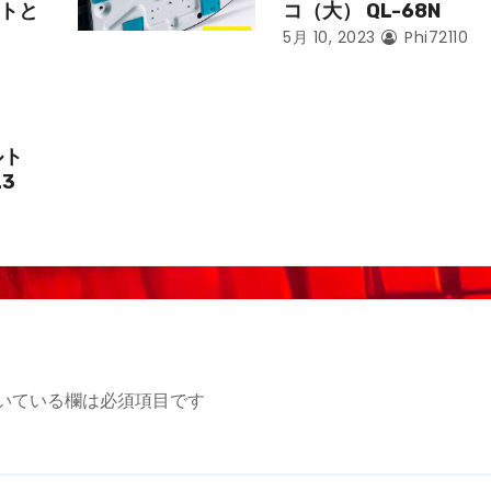
トと
コ（大） QL-68N
5月 10, 2023
Phi72110
ルト
L3
いている欄は必須項目です