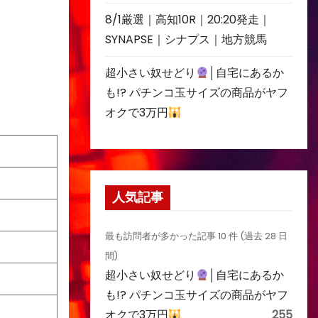
8/1厳選｜高知10R｜20:20発走｜
SYNAPSE｜シナプス｜地方競馬
超小さい奴せどり
│自宅にあるか
も!? パチンコ玉サイズの商品がヤフ
オクで3万円
人気記事
最も訪問者が多かった記事 10 件 (過去 28 日
間)
超小さい奴せどり
│自宅にあるか
も!? パチンコ玉サイズの商品がヤフ
オクで3万円
255