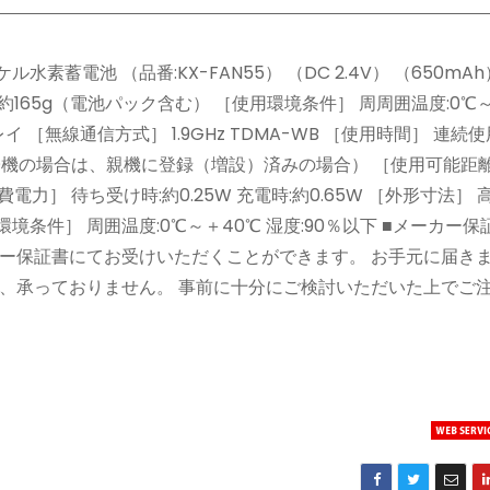
蓄電池 （品番:KX-FAN55） （DC 2.4V） （650mA
 約165g（電池パック含む） ［使用環境条件］ 周周囲温度:0℃～
イ ［無線通信方式］ 1.9GHz TDMA-WB ［使用時間］ 連続使
増設子機の場合は、親機に登録（増設）済みの場合） ［使用可能距離
［消費電力］ 待ち受け時:約0.25W 充電時:約0.65W ［外形寸法］ 
用環境条件］ 周囲温度:0℃～＋40℃ 湿度:90％以下 ■メーカー
ー保証書にてお受けいただくことができます。 お手元に届き
、承っておりません。 事前に十分にご検討いただいた上でご