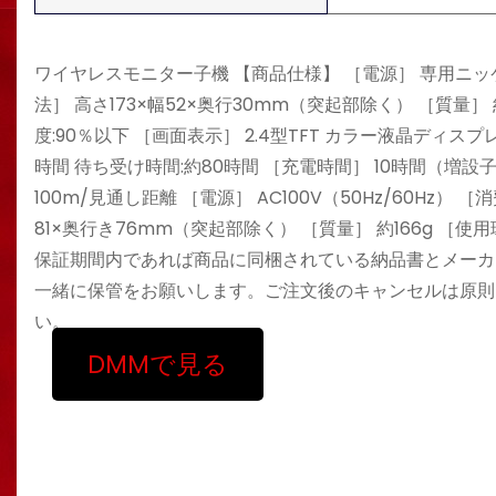
ワイヤレスモニター子機 【商品仕様】 ［電源］ 専用ニッケル水素
法］ 高さ173×幅52×奥行30mm（突起部除く） ［質量］
度:90％以下 ［画面表示］ 2.4型TFT カラー液晶ディスプレ
時間 待ち受け時間:約80時間 ［充電時間］ 10時間（
100m/見通し距離 ［電源］ AC100V（50Hz/60Hz） 
81×奥行き76mm（突起部除く） ［質量］ 約166g ［使
保証期間内であれば商品に同梱されている納品書とメーカ
一緒に保管をお願いします。ご注文後のキャンセルは原則
い。
DMMで見る