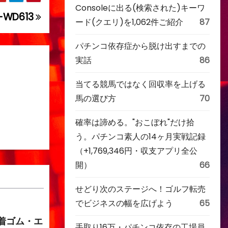
Consoleに出る(検索された)キーワ
-WD613
ード(クエリ)を1,062件ご紹介
87
パチンコ依存症から脱け出すまでの
実話
86
当てる競馬ではなく回収率を上げる
馬の選び方
70
確率は諦める。"おこぼれ"だけ拾
う。パチンコ素人の14ヶ月実戦記録
（+1,769,346円・収支アプリ全公
開）
66
せどり次のステージへ！ゴルフ転売
でビジネスの幅を広げよう
65
着ゴム・エ
手取り16万・パチンコ依存の工場員