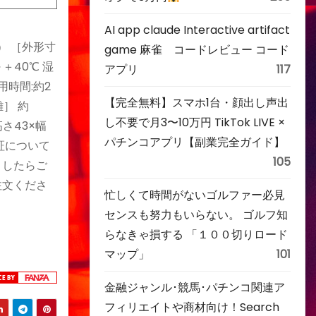
AI app claude Interactive artifact
h） ［外形寸
game 麻雀 コードレビュー コード
＋40℃ 湿
アプリ
117
用時間:約2
【完全無料】スマホ1台・顔出し声出
］ 約
し不要で月3〜10万円 TikTok LIVE ×
高さ43×幅
パチンコアプリ【副業完全ガイド】
保証について
105
ましたらご
注文くださ
忙しくて時間がないゴルファー必見
センスも努力もいらない。 ゴルフ知
らなきゃ損する 「１００切りロード
マップ」
101
金融ジャンル･競馬･パチンコ関連ア
フィリエイトや商材向け！Search