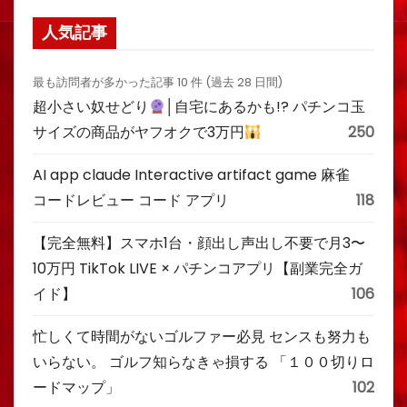
人気記事
最も訪問者が多かった記事 10 件 (過去 28 日間)
超小さい奴せどり
│自宅にあるかも!? パチンコ玉
サイズの商品がヤフオクで3万円
250
AI app claude Interactive artifact game 麻雀
コードレビュー コード アプリ
118
【完全無料】スマホ1台・顔出し声出し不要で月3〜
10万円 TikTok LIVE × パチンコアプリ【副業完全ガ
イド】
106
忙しくて時間がないゴルファー必見 センスも努力も
いらない。 ゴルフ知らなきゃ損する 「１００切りロ
ードマップ」
102