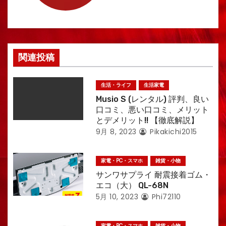
ョ
ン
関連投稿
生活・ライフ
生活家電
Musio S (レンタル) 評判、良い
口コミ、悪い口コミ、メリット
とデメリット!! 【徹底解説】
9月 8, 2023
Pikakichi2015
家電・PC・スマホ
雑貨・小物
サンワサプライ 耐震接着ゴム・
エコ（大） QL-68N
5月 10, 2023
Phi72110
家電・PC・スマホ
雑貨・小物