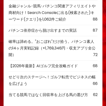
金融ジャンル･競馬･パチンコ関連アフィリエイトや
商材向け！Search Consoleに出る(検索された)キ
ーワード(クエリ)を1,062件ご紹介
88
パチンコ依存症から脱け出すまでの実話
87
確率は諦める。"おこぼれ"だけ拾う。パチンコ素人
の14ヶ月実戦記録（+1,769,346円・収支アプリ全公
開）
72
【2026年最新】AIゴルフ完全攻略ガイド
68
せどり次のステージへ！ゴルフ転売でビジネスの幅
を広げよう
66
当てる競馬ではなく回収率を上げる馬の選び方
62