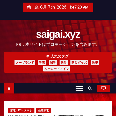
コ
金. 8月 7th, 2026
1:47:21 AM
ン
テ
ン
saigai.xyz
ツ
へ
PR：本サイトはプロモーションを含みます。
ス
キ
人気のタグ
ッ
ノーブランド
災害
減災
防災
防災グッズ
防犯
プ
ムームードメイン
家電・PC・スマホ
生活家電