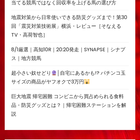
当てる競馬ではなく回収率を上げる馬の選び方
地震対策から日常使いできる防災グッズまで！第30
回「震災対策技術展」横浜・レビュー［そなえる
TV・高荷智也］
8/1厳選｜高知10R｜20:20発走｜SYNAPSE｜シナプ
ス｜地方競馬
超小さい奴せどり
│自宅にあるかも!? パチンコ玉
サイズの商品がヤフオクで3万円
巨大地震 帰宅困難 コンビニから買占められる食料
品・防災グッズとは？｜帰宅困難ステーションを解
説