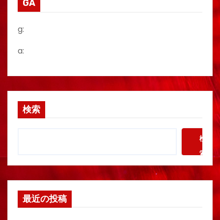
GA
g:
a:
検索
検
索
最近の投稿