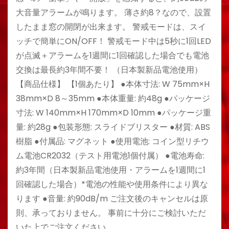
大音量アラームが鳴ります。 薄さ約8？なので、設置
したまま窓の開閉が出来ます。 警戒モードは、スイ
ッチで簡単にON/OFF！ 警戒モード中は5秒に1回LED
が点滅＋アラームを1週間に1回確認した場合でも電池
交換は最長約3年間不要！ （日本製新品電池使用）
【商品仕様】 【1個あたり】 ●本体寸法: W 75mm×H
38mm×D 8～35mm ●本体重量: 約48g ●パッケージ
寸法: W 140mm×H 170mm×D 10mm ●パッケージ重
量: 約28g ●包装形態: スライドブリスター ●材質: ABS
樹脂 ●付属品: マグネット ●使用電池: コイン型リチウ
ム電池CR2032（テスト用電池1個付属） ●電池寿命:
約3年間（日本製新品電池使用・アラームを1週間に1
回確認した場合）*電池の性能や使用条件により異な
ります ●音量: 約90dB/m ご注文後のキャンセルは原
則、承っておりません。 事前に十分にご検討いただ
いた上でご注文ください。