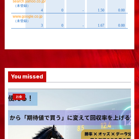
You missed
お金