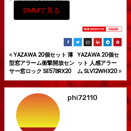
DMMで見る
YAZAWA 20個セット 薄
YAZAWA 20個セ
投
型窓アラーム衝撃開放セン
ット 人感アラー
稿
サー窓ロック SE57BRX20
ム SLV12WHX20
ナ
ビ
phi72110
ゲ
ー
シ