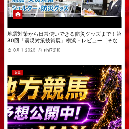
地震対策から日常使いできる防災グッズまで！第
30回「震災対策技術展」横浜・レビュー［そな
えるTV・高荷智也］
8月 1, 2026
Phi72110
お金