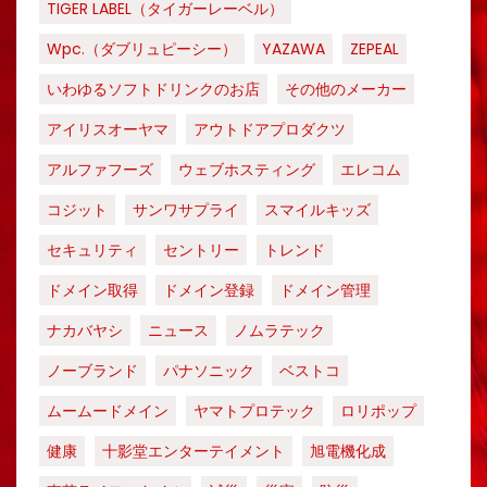
TIGER LABEL（タイガーレーベル）
Wpc.（ダブリュピーシー）
YAZAWA
ZEPEAL
いわゆるソフトドリンクのお店
その他のメーカー
アイリスオーヤマ
アウトドアプロダクツ
アルファフーズ
ウェブホスティング
エレコム
コジット
サンワサプライ
スマイルキッズ
セキュリティ
セントリー
トレンド
ドメイン取得
ドメイン登録
ドメイン管理
ナカバヤシ
ニュース
ノムラテック
ノーブランド
パナソニック
ベストコ
ムームードメイン
ヤマトプロテック
ロリポップ
健康
十影堂エンターテイメント
旭電機化成