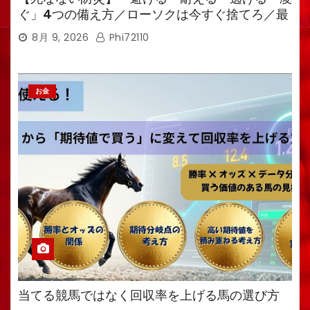
ぐ」4つの備え方／ローソクは今すぐ捨てろ／最
強備蓄食は「羊羹」／トイレ備蓄がなければ食料
8月 9, 2026
Phi72110
も無意味
お金
当てる競馬ではなく回収率を上げる馬の選び方