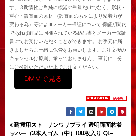
す。 3.耐震性は単純に機器の重量だけでなく、形状・
重心・設置面の素材 （設置面の素材により粘着力が
変わる為）等によ ■メーカー保証について 保証期間内
であれば商品に同梱されている納品書とメーカー保証
書にてお受けいただくことができます。 お手元に届
きましたらご一緒に保管をお願いします。ご注文後の
キャンセルは原則、承っておりません。 事前に十分
にご検討いただいた上でご注文ください。
DMMで見る
耐震用スト
サンワサプライ 透明両面粘着
投
ッパー（2本入
ゴム（中）100枚入り QL-