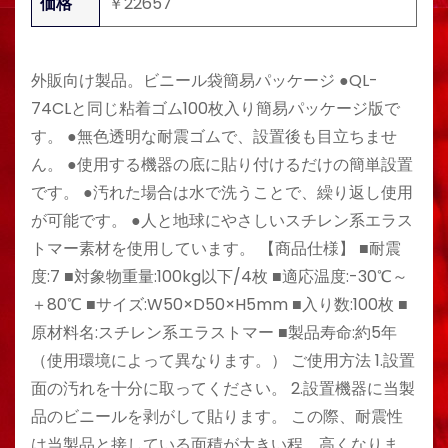
価格
￥22657
外販向け製品。ビニール袋簡易パッケージ ●QL-
74CLと同じ粘着ゴム100枚入り簡易パッケージ版で
す。 ●無色透明な耐震ゴムで、設置後も目立ちませ
ん。 ●使用する機器の底に貼り付けるだけの簡単設置
です。 ●汚れた場合は水で洗うことで、繰り返し使用
が可能です。 ●人と地球にやさしいスチレン系エラス
トマー素材を使用しています。 【商品仕様】 ■耐震
度:7 ■対象物重量:100kg以下/4枚 ■適応温度:-30℃～
＋80℃ ■サイズ:W50×D50×H5mm ■入り数:100枚 ■
原材料名:スチレン系エラストマー ■製品寿命:約5年
（使用環境によって異なります。） ご使用方法 1.設置
面の汚れを十分に取ってください。 2.設置機器に当製
品のビニールを剥がして貼ります。 この際、耐震性
は当製品と接している面積が大きい程、高くなりま