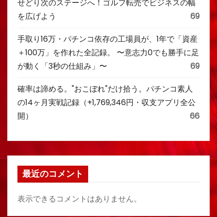
せどり次のステージへ！ゴルフ転売でビジネスの幅
を広げよう
69
手取り16万・パチンコ依存の工場員が、1年で「資産
＋100万」を作れた全記録。 〜意志力0でも勝手に足
が動く「3秒の仕組み」〜
69
確率は諦める。"おこぼれ"だけ拾う。パチンコ素人
の14ヶ月実戦記録（+1,769,346円・収支アプリ全公
開）
66
最近のコメント
表示できるコメントはありません。