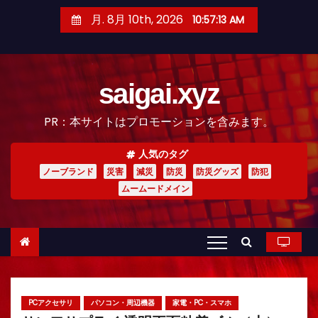
コ
月. 8月 10th, 2026
10:57:15 AM
ン
テ
ン
saigai.xyz
ツ
へ
PR：本サイトはプロモーションを含みます。
ス
キ
人気のタグ
ッ
ノーブランド
災害
減災
防災
防災グッズ
防犯
プ
ムームードメイン
PCアクセサリ
パソコン・周辺機器
家電・PC・スマホ