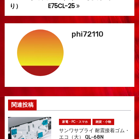
稿
り）
E75CL-25
ナ
ビ
phi72110
ゲ
ー
シ
ョ
ン
関連投稿
家電・PC・スマホ
雑貨・小物
サンワサプライ 耐震接着ゴム・
エコ（大） QL-68N