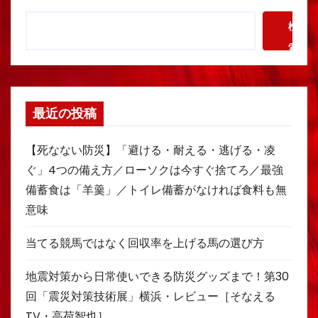
検
索
最近の投稿
【死なない防災】「避ける・耐える・逃げる・凌
ぐ」4つの備え方／ローソクは今すぐ捨てろ／最強
備蓄食は「羊羹」／トイレ備蓄がなければ食料も無
意味
当てる競馬ではなく回収率を上げる馬の選び方
地震対策から日常使いできる防災グッズまで！第30
回「震災対策技術展」横浜・レビュー［そなえる
TV・高荷智也］