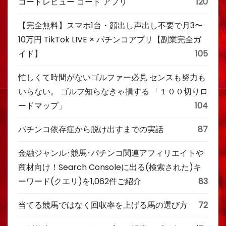
コードレビュー コード アプリ
120
【完全無料】スマホ1台・顔出し声出し不要で月3〜
10万円 TikTok LIVE × パチンコアプリ【副業完全ガ
イド】
105
忙しくて時間がないゴルファー必見 センスも努力も
いらない。 ゴルフ知らなきゃ損する 「１００切りロ
ードマップ」
104
パチンコ依存症から脱け出すまでの実話
87
金融ジャンル･競馬･パチンコ関連アフィリエイトや
商材向け！Search Consoleに出る(検索された)キ
ーワード(クエリ)を1,062件ご紹介
83
当てる競馬ではなく回収率を上げる馬の選び方
72