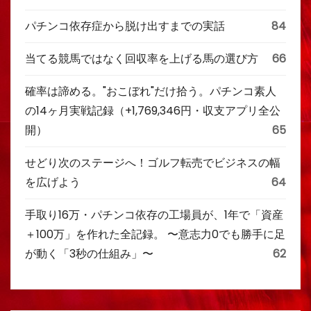
パチンコ依存症から脱け出すまでの実話
84
当てる競馬ではなく回収率を上げる馬の選び方
66
確率は諦める。"おこぼれ"だけ拾う。パチンコ素人
の14ヶ月実戦記録（+1,769,346円・収支アプリ全公
開）
65
せどり次のステージへ！ゴルフ転売でビジネスの幅
を広げよう
64
手取り16万・パチンコ依存の工場員が、1年で「資産
＋100万」を作れた全記録。 〜意志力0でも勝手に足
が動く「3秒の仕組み」〜
62