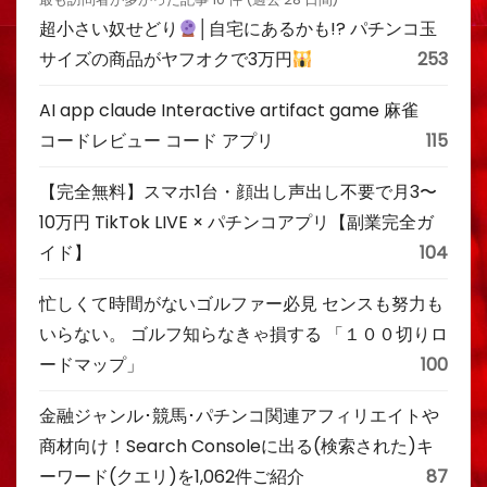
超小さい奴せどり
│自宅にあるかも!? パチンコ玉
サイズの商品がヤフオクで3万円
253
AI app claude Interactive artifact game 麻雀
コードレビュー コード アプリ
115
【完全無料】スマホ1台・顔出し声出し不要で月3〜
10万円 TikTok LIVE × パチンコアプリ【副業完全ガ
イド】
104
忙しくて時間がないゴルファー必見 センスも努力も
いらない。 ゴルフ知らなきゃ損する 「１００切りロ
ードマップ」
100
金融ジャンル･競馬･パチンコ関連アフィリエイトや
商材向け！Search Consoleに出る(検索された)キ
ーワード(クエリ)を1,062件ご紹介
87