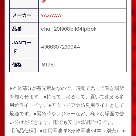
球
メーカー
YAZAWA
品番
cha_201908bl104lpbbk
JANコー
4966307230044
ド
価格
￥1751
●本体部分が蓄光素材なので、暗闇で光って置き場所
を知らせます。●持って、吊るして、置いて使える多
用途ライトです。●アウトドアや防災用ライトとして
最適です。●緊急時やレジャーなど、様々な場面で使
い分けができます。雨でも安心の防雨仕様です。
【商品仕様】 ●使用電池:単3形乾電池×4本（別売） ●