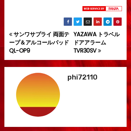
サンワサプライ 両面テ
YAZAWA トラベル
投
ープ＆アルコールパッド
ドアアラーム
稿
QL-OP9
TVR30SV
ナ
ビ
phi72110
ゲ
ー
シ
ョ