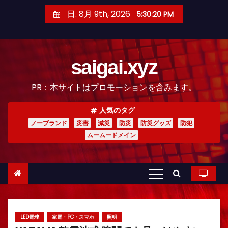
コ
日. 8月 9th, 2026
5:30:21 PM
ン
テ
ン
saigai.xyz
ツ
へ
PR：本サイトはプロモーションを含みます。
ス
キ
人気のタグ
ッ
ノーブランド
災害
減災
防災
防災グッズ
防犯
プ
ムームードメイン
LED電球
家電・PC・スマホ
照明