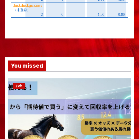
You missed
お金