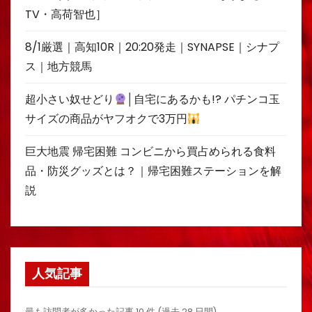
TV・高荷智也］
8/1厳選｜高知10R｜20:20発走｜SYNAPSE｜シナプ
ス｜地方競馬
超小さい奴せどり
│自宅にあるかも!? パチンコ玉
サイズの商品がヤフオクで3万円
巨大地震 帰宅困難 コンビニから買占められる食料
品・防災グッズとは？｜帰宅困難ステーションを解
説
人気記事
最も訪問者が多かった記事 10 件 (過去 28 日間)