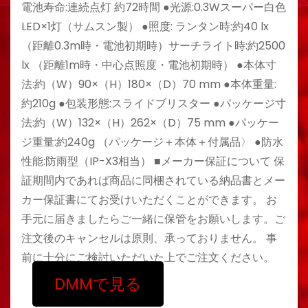
電池寿命:連続点灯 約72時間 ●光源:0.3Wスーパー白色
LED×1灯（サムスン製） ●照度: ランタン時:約40 lx
（距離0.3m時・電池初期時）サーチライト時:約2500
lx （距離1m時・中心点照度・電池初期時） ●本体寸
法:約（W）90×（H）180×（D）70 mm ●本体重量:
約210g ●包装形態:スライドブリスター ●パッケージ寸
法:約（W）132×（H）262×（D）75 mm ●パッケー
ジ重量:約240g （パッケージ＋本体＋付属品〉 ●防水
性能:防雨型（IP-X3相当） ■メーカー保証について 保
証期間内であれば商品に同梱されている納品書とメー
カー保証書にてお受けいただくことができます。 お
手元に届きましたらご一緒に保管をお願いします。ご
注文後のキャンセルは原則、承っておりません。 事
前に十分にご検討いただいた上でご注文ください。
DMMで見る