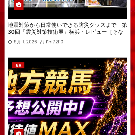
地震対策から日常使いできる防災グッズまで！第
30回「震災対策技術展」横浜・レビュー［そな
えるTV・高荷智也］
8月 1, 2026
Phi72110
お金