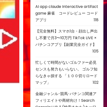
AI app claude Interactive artifact
game 麻雀 コードレビュー コード
アプリ
118
【完全無料】スマホ1台・顔出し声出
し不要で月3〜10万円 TikTok LIVE ×
パチンコアプリ【副業完全ガイド】
105
忙しくて時間がないゴルファー必見
センスも努力もいらない。 ゴルフ知
らなきゃ損する 「１００切りロード
マップ」
102
金融ジャンル･競馬･パチンコ関連ア
フィリエイトや商材向け！Search