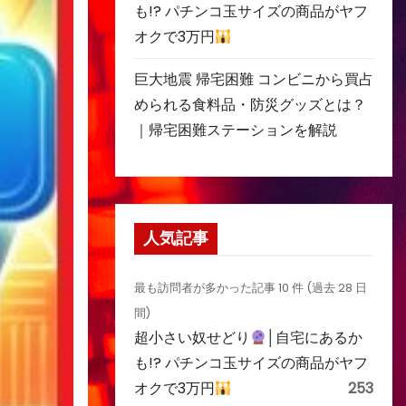
も!? パチンコ玉サイズの商品がヤフ
オクで3万円
巨大地震 帰宅困難 コンビニから買占
められる食料品・防災グッズとは？
｜帰宅困難ステーションを解説
人気記事
最も訪問者が多かった記事 10 件 (過去 28 日
間)
超小さい奴せどり
│自宅にあるか
も!? パチンコ玉サイズの商品がヤフ
オクで3万円
253