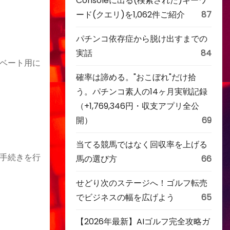
Consoleに出る(検索された)キーワ
ード(クエリ)を1,062件ご紹介
87
パチンコ依存症から脱け出すまでの
実話
84
ベート用に
確率は諦める。"おこぼれ"だけ拾
う。パチンコ素人の14ヶ月実戦記録
（+1,769,346円・収支アプリ全公
開）
69
当てる競馬ではなく回収率を上げる
手続きを行
馬の選び方
66
せどり次のステージへ！ゴルフ転売
でビジネスの幅を広げよう
65
【2026年最新】AIゴルフ完全攻略ガ