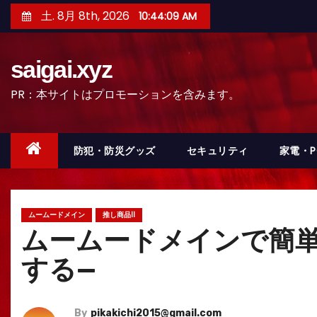
コ
土. 8月 8th, 2026
10:44:11 AM
ン
テ
saigai.xyz
ン
ツ
PR：本サイトはプロモーションを含みます。
へ
ス
キ
防犯・防災グッズ
セキュリティ
家電・
ッ
プ
ムームードメイン
推し商品II
ムームードメインで簡単
する—
By
pikakichi2015@gmail.com