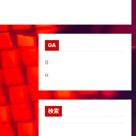
GA
g:
a:
検索