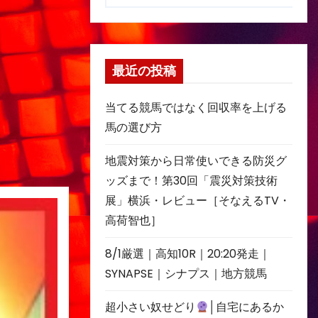
最近の投稿
当てる競馬ではなく回収率を上げる
馬の選び方
地震対策から日常使いできる防災グ
ッズまで！第30回「震災対策技術
展」横浜・レビュー［そなえるTV・
高荷智也］
8/1厳選｜高知10R｜20:20発走｜
SYNAPSE｜シナプス｜地方競馬
超小さい奴せどり
│自宅にあるか