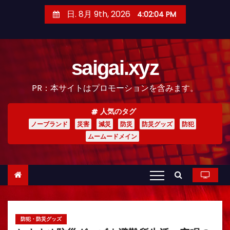
コ
日. 8月 9th, 2026
4:02:05 PM
ン
テ
ン
saigai.xyz
ツ
へ
PR：本サイトはプロモーションを含みます。
ス
キ
人気のタグ
ッ
ノーブランド
災害
減災
防災
防災グッズ
防犯
プ
ムームードメイン
防犯・防災グッズ