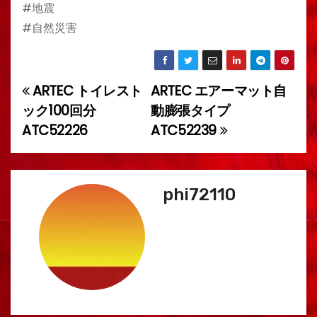
#地震
#自然災害
ARTEC トイレスト
ARTEC エアーマット自
投
ック100回分
動膨張タイプ
稿
ATC52226
ATC52239
ナ
ビ
phi72110
ゲ
ー
シ
ョ