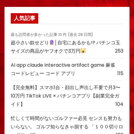
人気記事
最も訪問者が多かった記事 10 件 (過去 28 日間)
超小さい奴せどり
│自宅にあるかも!? パチンコ玉
サイズの商品がヤフオクで3万円
253
AI app claude Interactive artifact game 麻雀
コードレビュー コード アプリ
115
【完全無料】スマホ1台・顔出し声出し不要で月3〜
10万円 TikTok LIVE × パチンコアプリ【副業完全ガ
イド】
104
忙しくて時間がないゴルファー必見 センスも努力も
いらない。 ゴルフ知らなきゃ損する 「１００切りロ