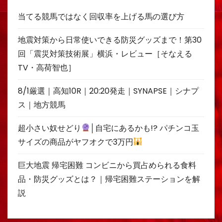
当てる競馬ではなく回収率を上げる馬の選び方
地震対策から日常使いできる防災グッズまで！第30
回「震災対策技術展」横浜・レビュー［そなえる
TV・高荷智也］
8/1厳選｜高知10R｜20:20発走｜SYNAPSE｜シナプ
ス｜地方競馬
超小さい奴せどり
│自宅にあるかも!? パチンコ玉
サイズの商品がヤフオクで3万円
巨大地震 帰宅困難 コンビニから買占められる食料
品・防災グッズとは？｜帰宅困難ステーションを解
説