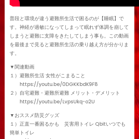
普段と環境が違う避難所生活で困るのが【睡眠】で
す。神経が過敏になってしまって眠れず体調を崩して
しまうと避難に支障をきたしてしまう事も。この動画
を最後まで見ると避難所生活の乗り越え方が分かりま
す。
▼関連動画
１）避難所生活 女性がこまること
https://youtu.be/0DGKKbdK9F8
２）自宅避難・避難所避難 メリット・デメリット
https://youtu.be/LvpsUkq-o2U
▼おススメ防災グッズ
１）正直一番困るかも 災害用トイレ Qbitいつでも
簡単トイレ