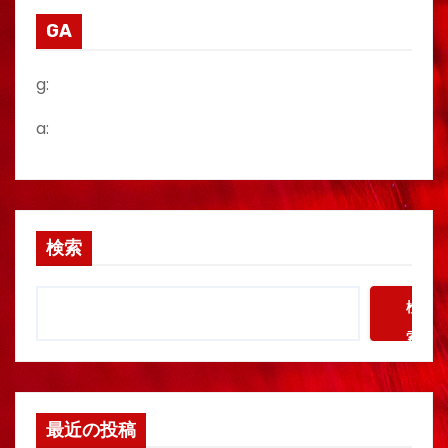
GA
g:
a:
検索
検
索
最近の投稿