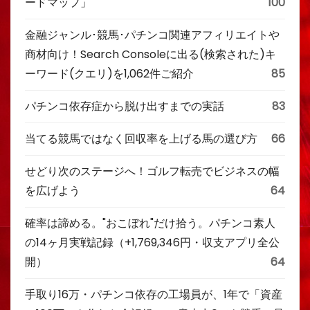
ードマップ」
100
金融ジャンル･競馬･パチンコ関連アフィリエイトや
商材向け！Search Consoleに出る(検索された)キ
ーワード(クエリ)を1,062件ご紹介
85
パチンコ依存症から脱け出すまでの実話
83
当てる競馬ではなく回収率を上げる馬の選び方
66
せどり次のステージへ！ゴルフ転売でビジネスの幅
を広げよう
64
確率は諦める。"おこぼれ"だけ拾う。パチンコ素人
の14ヶ月実戦記録（+1,769,346円・収支アプリ全公
開）
64
手取り16万・パチンコ依存の工場員が、1年で「資産