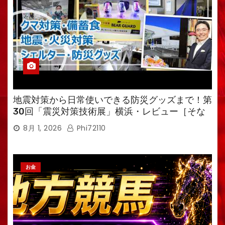
地震対策から日常使いできる防災グッズまで！第
30回「震災対策技術展」横浜・レビュー［そな
えるTV・高荷智也］
8月 1, 2026
Phi72110
お金