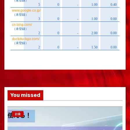
You missed
お金