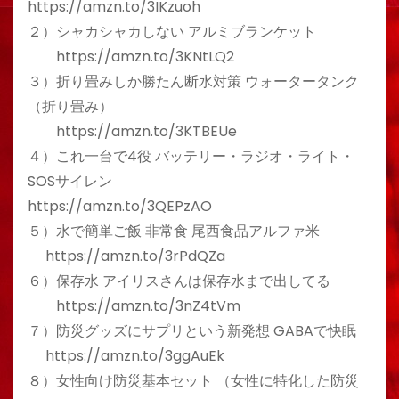
https://amzn.to/3IKzuoh
２）シャカシャカしない アルミブランケット
https://amzn.to/3KNtLQ2
３）折り畳みしか勝たん断水対策 ウォータータンク
（折り畳み）
https://amzn.to/3KTBEUe
４）これ一台で4役 バッテリー・ラジオ・ライト・
SOSサイレン
https://amzn.to/3QEPzAO
５）水で簡単ご飯 非常食 尾西食品アルファ米
https://amzn.to/3rPdQZa
６）保存水 アイリスさんは保存水まで出してる
https://amzn.to/3nZ4tVm
７）防災グッズにサプリという新発想 GABAで快眠
https://amzn.to/3ggAuEk
８）女性向け防災基本セット （女性に特化した防災