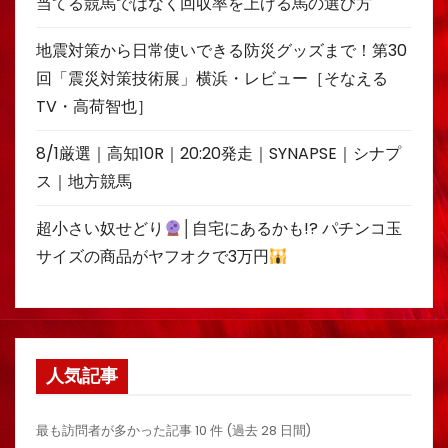
当てる競馬ではなく回収率を上げる馬の選び方
地震対策から日常使いできる防災グッズまで！第30
回「震災対策技術展」横浜・レビュー［そなえる
TV・高荷智也］
8/1厳選｜高知10R｜20:20発走｜SYNAPSE｜シナプ
ス｜地方競馬
超小さい奴せどり
│自宅にあるかも!? パチンコ玉
サイズの商品がヤフオクで3万円
人気記事
最も訪問者が多かった記事 10 件 (過去 28 日間)