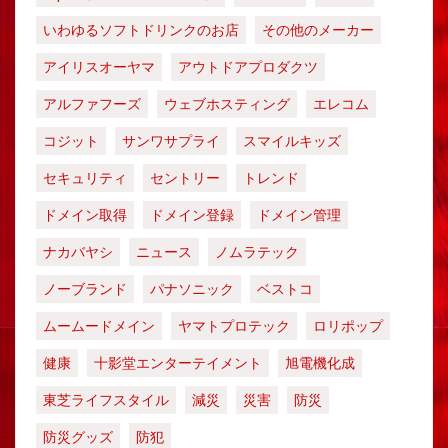
いわゆるソフトドリンクのお店
その他のメーカー
アイリスオーヤマ
アウトドアプロダクツ
アルファフーズ
ウェブホスティング
エレコム
コジット
サンワサプライ
スマイルキッズ
セキュリティ
セントリー
トレンド
ドメイン取得
ドメイン登録
ドメイン管理
ナカバヤシ
ニュース
ノムラテック
ノーブランド
パナソニック
ベストコ
ムームードメイン
ヤマトプロテック
ロリポップ
健康
十影堂エンターテイメント
旭電機化成
東芝ライフスタイル
減災
災害
防災
防災グッズ
防犯