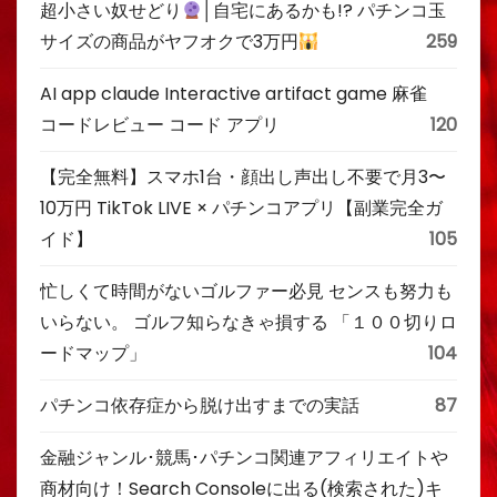
超小さい奴せどり
│自宅にあるかも!? パチンコ玉
サイズの商品がヤフオクで3万円
259
AI app claude Interactive artifact game 麻雀
コードレビュー コード アプリ
120
【完全無料】スマホ1台・顔出し声出し不要で月3〜
10万円 TikTok LIVE × パチンコアプリ【副業完全ガ
イド】
105
忙しくて時間がないゴルファー必見 センスも努力も
いらない。 ゴルフ知らなきゃ損する 「１００切りロ
ードマップ」
104
パチンコ依存症から脱け出すまでの実話
87
金融ジャンル･競馬･パチンコ関連アフィリエイトや
商材向け！Search Consoleに出る(検索された)キ