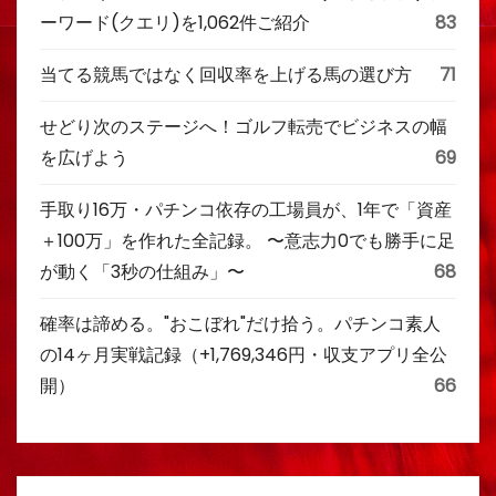
ーワード(クエリ)を1,062件ご紹介
83
当てる競馬ではなく回収率を上げる馬の選び方
71
せどり次のステージへ！ゴルフ転売でビジネスの幅
を広げよう
69
手取り16万・パチンコ依存の工場員が、1年で「資産
＋100万」を作れた全記録。 〜意志力0でも勝手に足
が動く「3秒の仕組み」〜
68
確率は諦める。"おこぼれ"だけ拾う。パチンコ素人
の14ヶ月実戦記録（+1,769,346円・収支アプリ全公
開）
66