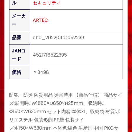
ル
セキュリティ
メーカ
ARTEC
ー
品番
cha_202204atc52239
JANコ
4521718522395
ード
価格
￥3498
防犯・防災 防災用品 災害時用 【商品仕様】 商品サイ
ズ:展開時…W1880×D850×H25mm、収納時…
Φ150×W630mm セット内容:本体×1、収納袋 材質:ポ
リエステル 包装形態:PE袋 包装サイ
ズ:Φ150×W630mm 本体色:紺色 生産国:中国 PKGサ