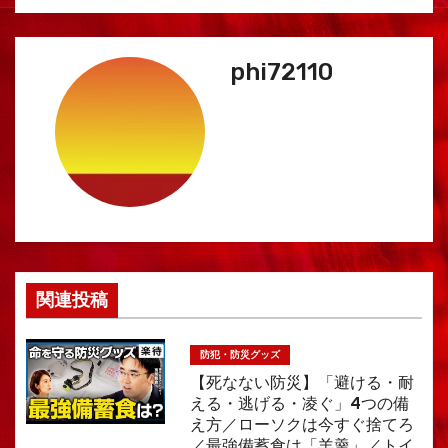
ビ
ゲ
phi72110
ー
シ
ョ
ン
関連投稿
防犯・防災グッズ
【死なない防災】「避ける・耐
える・逃げる・凌ぐ」4つの備
え方／ローソクは今すぐ捨てろ
／最強備蓄食は「羊羹」／トイ