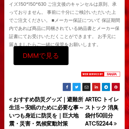
イズ:150*150*630 ご注文後のキャンセルは原則、承
っておりません。 事前に十分にご検討いただいた上
でご注文ください。 ■メーカー保証について 保証期間
内であれば商品に同梱されている納品書とメーカー保
証書にてお受けいただくことができます。 お手元に
届きましたらご一緒に保管をお願いします。
DMMで見る
おすすめ防災グッズ｜避難所
ARTEC トイレ
投
生活～安眠のために必要な事～
ストック 消臭
稿
いつも身近に防災を｜巨大地
袋付50回分
震・災害・気候変動対策
ATC52244
ナ