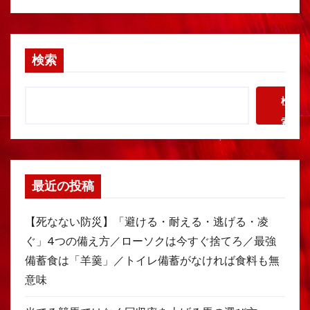
検索
検
索
最近の投稿
【死なない防災】「避ける・耐える・逃げる・凌
ぐ」4つの備え方／ローソクは今すぐ捨てろ／最強
備蓄食は「羊羹」／トイレ備蓄がなければ食料も無
意味