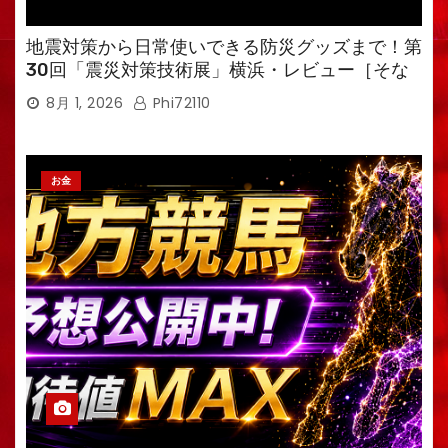
地震対策から日常使いできる防災グッズまで！第
30回「震災対策技術展」横浜・レビュー［そな
えるTV・高荷智也］
8月 1, 2026
Phi72110
お金