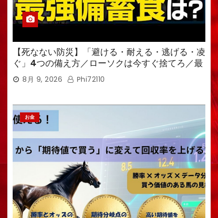
【死なない防災】「避ける・耐える・逃げる・凌
ぐ」4つの備え方／ローソクは今すぐ捨てろ／最
強備蓄食は「羊羹」／トイレ備蓄がなければ食料
8月 9, 2026
Phi72110
も無意味
お金