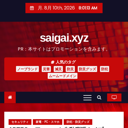
コ
月. 8月 10th, 2026
8:01:15 AM
ン
テ
ン
saigai.xyz
ツ
へ
PR：本サイトはプロモーションを含みます。
ス
キ
人気のタグ
ッ
ノーブランド
災害
減災
防災
防災グッズ
防犯
プ
ムームードメイン
セキュリティ
家電・PC・スマホ
防犯・防災グッズ