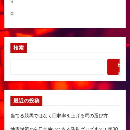
g:
a:
検索
検
索
最近の投稿
当てる競馬ではなく回収率を上げる馬の選び方
地震対策から日常使いできる防災グッズまで！第30