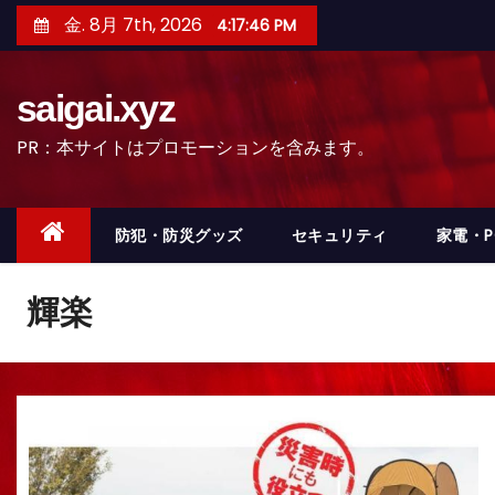
コ
金. 8月 7th, 2026
4:17:49 PM
ン
テ
saigai.xyz
ン
ツ
PR：本サイトはプロモーションを含みます。
へ
ス
キ
防犯・防災グッズ
セキュリティ
家電・
ッ
プ
輝楽