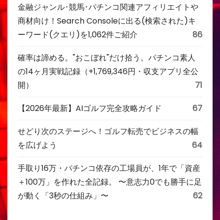
金融ジャンル･競馬･パチンコ関連アフィリエイトや
商材向け！Search Consoleに出る(検索された)キ
ーワード(クエリ)を1,062件ご紹介
86
確率は諦める。"おこぼれ"だけ拾う。パチンコ素人
の14ヶ月実戦記録（+1,769,346円・収支アプリ全公
開）
71
【2026年最新】AIゴルフ完全攻略ガイド
67
せどり次のステージへ！ゴルフ転売でビジネスの幅
を広げよう
64
手取り16万・パチンコ依存の工場員が、1年で「資産
＋100万」を作れた全記録。 〜意志力0でも勝手に足
が動く「3秒の仕組み」〜
62