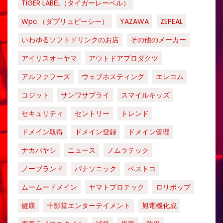
TIGER LABEL（タイガーレーベル）
Wpc.（ダブリュピーシー）
YAZAWA
ZEPEAL
いわゆるソフトドリンクのお店
その他のメーカー
アイリスオーヤマ
アウトドアプロダクツ
アルファフーズ
ウェブホスティング
エレコム
コジット
サンワサプライ
スマイルキッズ
セキュリティ
セントリー
トレンド
ドメイン取得
ドメイン登録
ドメイン管理
ナカバヤシ
ニュース
ノムラテック
ノーブランド
パナソニック
ベストコ
ムームードメイン
ヤマトプロテック
ロリポップ
健康
十影堂エンターテイメント
旭電機化成