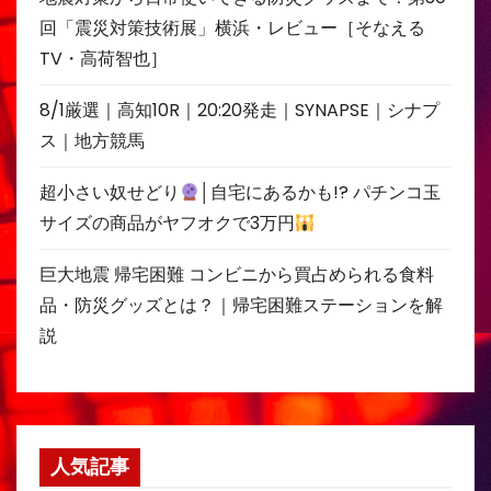
回「震災対策技術展」横浜・レビュー［そなえる
TV・高荷智也］
8/1厳選｜高知10R｜20:20発走｜SYNAPSE｜シナプ
ス｜地方競馬
超小さい奴せどり
│自宅にあるかも!? パチンコ玉
サイズの商品がヤフオクで3万円
巨大地震 帰宅困難 コンビニから買占められる食料
品・防災グッズとは？｜帰宅困難ステーションを解
説
人気記事