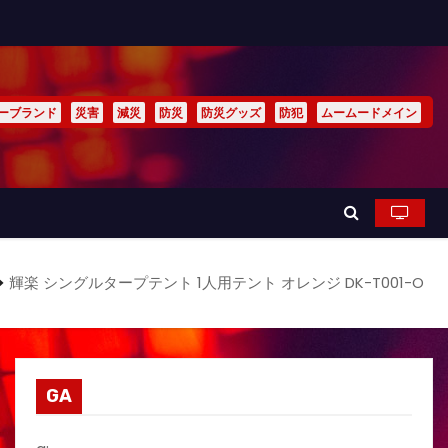
ーブランド
災害
減災
防災
防災グッズ
防犯
ムームードメイン
輝楽 シングルタープテント 1人用テント オレンジ DK-T001-O
GA