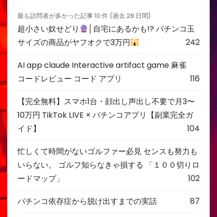
最も訪問者が多かった記事 10 件 (過去 28 日間)
超小さい奴せどり
│自宅にあるかも!? パチンコ玉
サイズの商品がヤフオクで3万円
242
AI app claude Interactive artifact game 麻雀
コードレビュー コード アプリ
116
【完全無料】スマホ1台・顔出し声出し不要で月3〜
10万円 TikTok LIVE × パチンコアプリ【副業完全ガ
イド】
104
忙しくて時間がないゴルファー必見 センスも努力も
いらない。 ゴルフ知らなきゃ損する 「１００切りロ
ードマップ」
102
パチンコ依存症から脱け出すまでの実話
87