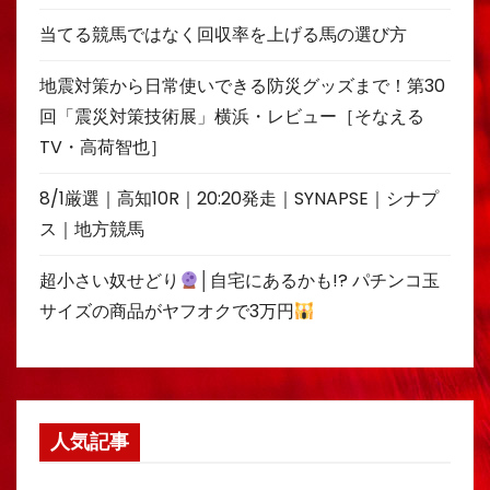
当てる競馬ではなく回収率を上げる馬の選び方
地震対策から日常使いできる防災グッズまで！第30
回「震災対策技術展」横浜・レビュー［そなえる
TV・高荷智也］
8/1厳選｜高知10R｜20:20発走｜SYNAPSE｜シナプ
ス｜地方競馬
超小さい奴せどり
│自宅にあるかも!? パチンコ玉
サイズの商品がヤフオクで3万円
人気記事