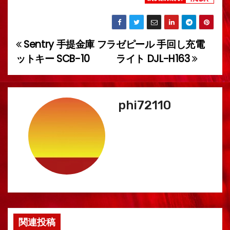
Sentry 手提金庫 フラ
ゼピール 手回し充電
投
ットキー SCB-10
ライト DJL-H163
稿
ナ
phi72110
ビ
ゲ
ー
シ
ョ
ン
関連投稿