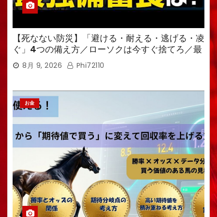
【死なない防災】「避ける・耐える・逃げる・凌
ぐ」4つの備え方／ローソクは今すぐ捨てろ／最
強備蓄食は「羊羹」／トイレ備蓄がなければ食料
8月 9, 2026
Phi72110
も無意味
お金