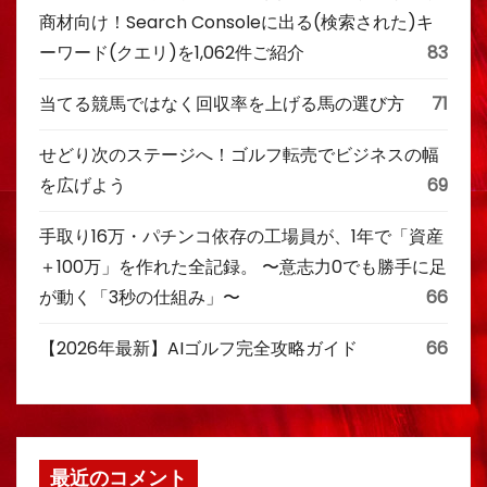
商材向け！Search Consoleに出る(検索された)キ
ーワード(クエリ)を1,062件ご紹介
83
当てる競馬ではなく回収率を上げる馬の選び方
71
せどり次のステージへ！ゴルフ転売でビジネスの幅
を広げよう
69
手取り16万・パチンコ依存の工場員が、1年で「資産
＋100万」を作れた全記録。 〜意志力0でも勝手に足
が動く「3秒の仕組み」〜
66
【2026年最新】AIゴルフ完全攻略ガイド
66
最近のコメント