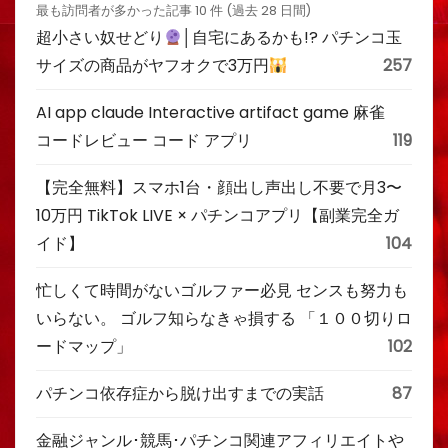
最も訪問者が多かった記事 10 件 (過去 28 日間)
超小さい奴せどり
│自宅にあるかも!? パチンコ玉
サイズの商品がヤフオクで3万円
257
AI app claude Interactive artifact game 麻雀
コードレビュー コード アプリ
119
【完全無料】スマホ1台・顔出し声出し不要で月3〜
10万円 TikTok LIVE × パチンコアプリ【副業完全ガ
イド】
104
忙しくて時間がないゴルファー必見 センスも努力も
いらない。 ゴルフ知らなきゃ損する 「１００切りロ
ードマップ」
102
パチンコ依存症から脱け出すまでの実話
87
金融ジャンル･競馬･パチンコ関連アフィリエイトや