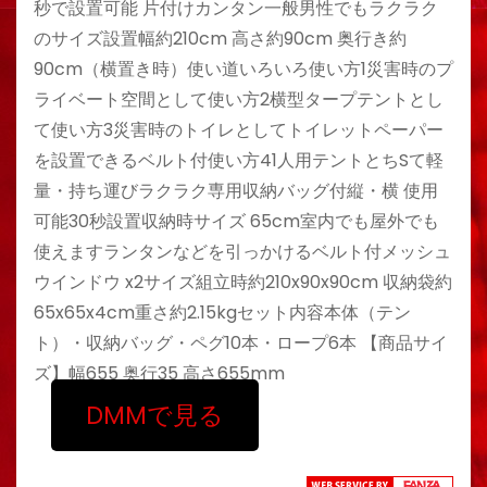
秒で設置可能 片付けカンタン一般男性でもラクラク
のサイズ設置幅約210cm 高さ約90cm 奥行き約
90cm（横置き時）使い道いろいろ使い方1災害時のプ
ライベート空間として使い方2横型タープテントとし
て使い方3災害時のトイレとしてトイレットペーパー
を設置できるベルト付使い方41人用テントとちSて軽
量・持ち運びラクラク専用収納バッグ付縦・横 使用
可能30秒設置収納時サイズ 65cm室内でも屋外でも
使えますランタンなどを引っかけるベルト付メッシュ
ウインドウ x2サイズ組立時約210x90x90cm 収納袋約
65x65x4cm重さ約2.15kgセット内容本体（テン
ト）・収納バッグ・ペグ10本・ロープ6本 【商品サイ
ズ】幅655 奥行35 高さ655mm
DMMで見る