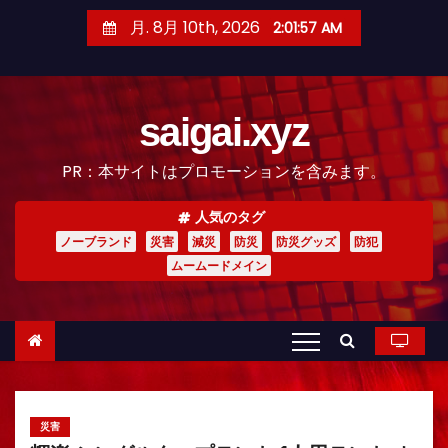
コ
月. 8月 10th, 2026
2:01:58 AM
ン
テ
ン
saigai.xyz
ツ
へ
PR：本サイトはプロモーションを含みます。
ス
キ
人気のタグ
ッ
ノーブランド
災害
減災
防災
防災グッズ
防犯
プ
ムームードメイン
災害