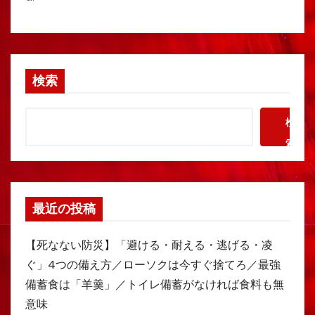
検索
検
索
最近の投稿
【死なない防災】「避ける・耐える・逃げる・凌
ぐ」4つの備え方／ローソクは今すぐ捨てろ／最強
備蓄食は「羊羹」／トイレ備蓄がなければ食料も無
意味