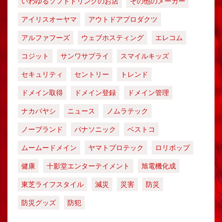
いわゆるソフトドリンクのお店
その他のメーカー
アイリスオーヤマ
アウトドアプロダクツ
アルファフーズ
ウェブホスティング
エレコム
コジット
サンワサプライ
スマイルキッズ
セキュリティ
セントリー
トレンド
ドメイン取得
ドメイン登録
ドメイン管理
ナカバヤシ
ニュース
ノムラテック
ノーブランド
パナソニック
ベストコ
ムームードメイン
ヤマトプロテック
ロリポップ
健康
十影堂エンターテイメント
旭電機化成
東芝ライフスタイル
減災
災害
防災
防災グッズ
防犯