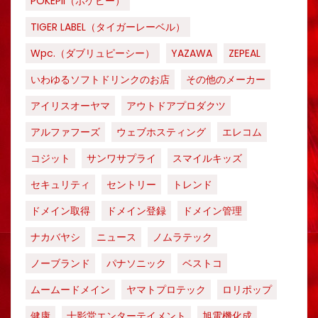
POKEPII（ポケピー）
TIGER LABEL（タイガーレーベル）
Wpc.（ダブリュピーシー）
YAZAWA
ZEPEAL
いわゆるソフトドリンクのお店
その他のメーカー
アイリスオーヤマ
アウトドアプロダクツ
アルファフーズ
ウェブホスティング
エレコム
コジット
サンワサプライ
スマイルキッズ
セキュリティ
セントリー
トレンド
ドメイン取得
ドメイン登録
ドメイン管理
ナカバヤシ
ニュース
ノムラテック
ノーブランド
パナソニック
ベストコ
ムームードメイン
ヤマトプロテック
ロリポップ
健康
十影堂エンターテイメント
旭電機化成