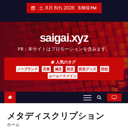
コ
土. 8月 8th, 2026
5:19:13 PM
ン
テ
ン
saigai.xyz
ツ
へ
PR：本サイトはプロモーションを含みます。
ス
キ
人気のタグ
ッ
ノーブランド
災害
減災
防災
防災グッズ
防犯
プ
ムームードメイン
メタディスクリプション
ホーム