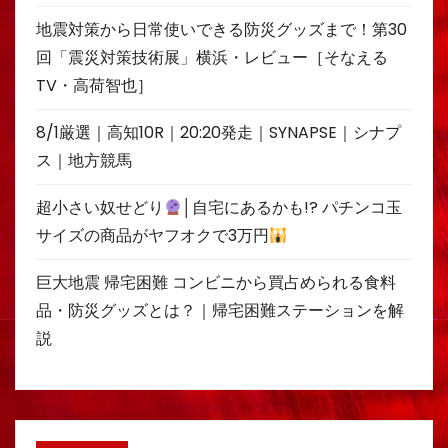
地震対策から日常使いできる防災グッズまで！第30
回「震災対策技術展」横浜・レビュー［そなえる
TV・高荷智也］
8/1厳選｜高知10R｜20:20発走｜SYNAPSE｜シナプ
ス｜地方競馬
超小さい奴せどり
│自宅にあるかも!? パチンコ玉
サイズの商品がヤフオクで3万円
巨大地震 帰宅困難 コンビニから買占められる食料
品・防災グッズとは？｜帰宅困難ステーションを解
説