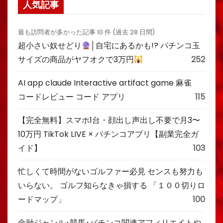
人気記事
最も訪問者が多かった記事 10 件 (過去 28 日間)
超小さい奴せどり
│自宅にあるかも!? パチンコ玉
サイズの商品がヤフオクで3万円
252
AI app claude Interactive artifact game 麻雀
コードレビュー コード アプリ
115
【完全無料】スマホ1台・顔出し声出し不要で月3〜
10万円 TikTok LIVE × パチンコアプリ【副業完全ガ
イド】
103
忙しくて時間がないゴルファー必見 センスも努力も
いらない。 ゴルフ知らなきゃ損する 「１００切りロ
ードマップ」
100
金融ジャンル･競馬･パチンコ関連アフィリエイトや