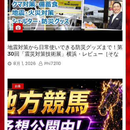
地震対策から日常使いできる防災グッズまで！第
30回「震災対策技術展」横浜・レビュー［そな
えるTV・高荷智也］
8月 1, 2026
Phi72110
お金