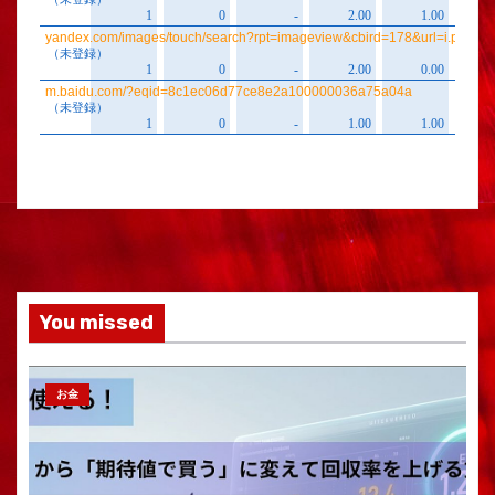
You missed
お金