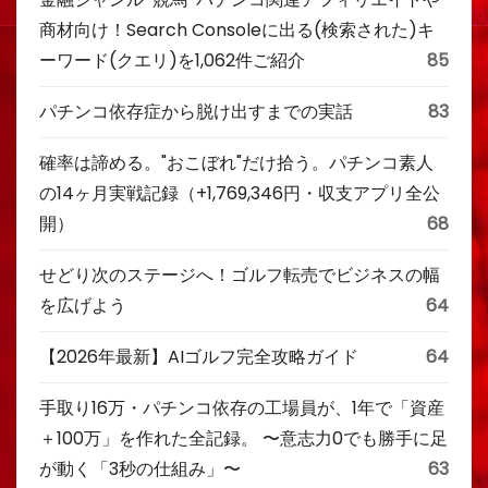
商材向け！Search Consoleに出る(検索された)キ
ーワード(クエリ)を1,062件ご紹介
85
パチンコ依存症から脱け出すまでの実話
83
確率は諦める。"おこぼれ"だけ拾う。パチンコ素人
の14ヶ月実戦記録（+1,769,346円・収支アプリ全公
開）
68
せどり次のステージへ！ゴルフ転売でビジネスの幅
を広げよう
64
【2026年最新】AIゴルフ完全攻略ガイド
64
手取り16万・パチンコ依存の工場員が、1年で「資産
＋100万」を作れた全記録。 〜意志力0でも勝手に足
が動く「3秒の仕組み」〜
63