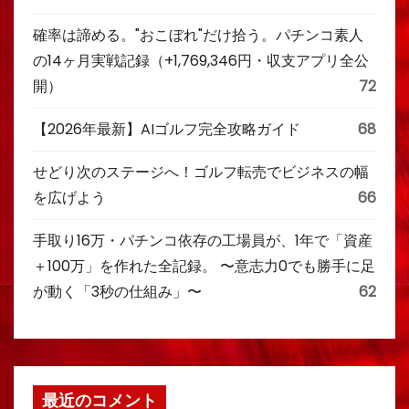
確率は諦める。"おこぼれ"だけ拾う。パチンコ素人
の14ヶ月実戦記録（+1,769,346円・収支アプリ全公
開）
72
【2026年最新】AIゴルフ完全攻略ガイド
68
せどり次のステージへ！ゴルフ転売でビジネスの幅
を広げよう
66
手取り16万・パチンコ依存の工場員が、1年で「資産
＋100万」を作れた全記録。 〜意志力0でも勝手に足
が動く「3秒の仕組み」〜
62
最近のコメント