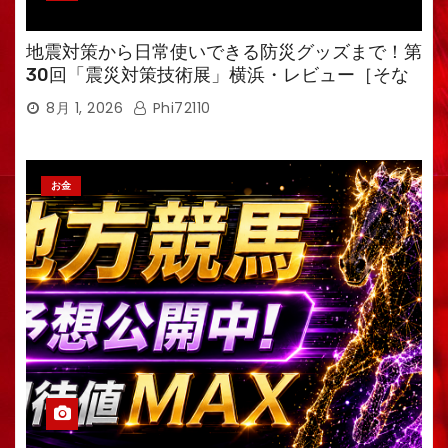
地震対策から日常使いできる防災グッズまで！第
30回「震災対策技術展」横浜・レビュー［そな
えるTV・高荷智也］
8月 1, 2026
Phi72110
お金