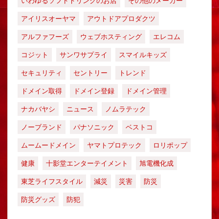
いわゆるソフトドリンクのお店
その他のメーカー
アイリスオーヤマ
アウトドアプロダクツ
アルファフーズ
ウェブホスティング
エレコム
コジット
サンワサプライ
スマイルキッズ
セキュリティ
セントリー
トレンド
ドメイン取得
ドメイン登録
ドメイン管理
ナカバヤシ
ニュース
ノムラテック
ノーブランド
パナソニック
ベストコ
ムームードメイン
ヤマトプロテック
ロリポップ
健康
十影堂エンターテイメント
旭電機化成
東芝ライフスタイル
減災
災害
防災
防災グッズ
防犯