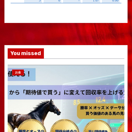
You missed
お金