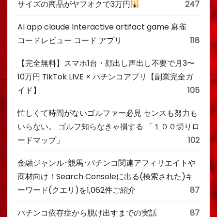
サイズの商品がヤフオクで3万円
247
AI app claude Interactive artifact game 麻雀
コードレビュー コード アプリ
118
【完全無料】スマホ1台・顔出し声出し不要で月3〜
10万円 TikTok LIVE × パチンコアプリ【副業完全ガ
イド】
105
忙しくて時間がないゴルファー必見 センスも努力も
いらない。 ゴルフ知らなきゃ損する 「１００切りロ
ードマップ」
102
金融ジャンル･競馬･パチンコ関連アフィリエイトや
商材向け！Search Consoleに出る(検索された)キ
ーワード(クエリ)を1,062件ご紹介
87
パチンコ依存症から脱け出すまでの実話
87