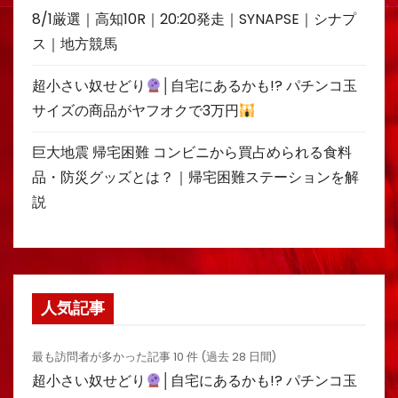
8/1厳選｜高知10R｜20:20発走｜SYNAPSE｜シナプ
ス｜地方競馬
超小さい奴せどり
│自宅にあるかも!? パチンコ玉
サイズの商品がヤフオクで3万円
巨大地震 帰宅困難 コンビニから買占められる食料
品・防災グッズとは？｜帰宅困難ステーションを解
説
人気記事
最も訪問者が多かった記事 10 件 (過去 28 日間)
超小さい奴せどり
│自宅にあるかも!? パチンコ玉