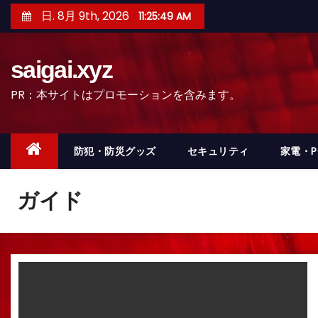
コ
日. 8月 9th, 2026
11:25:51 AM
ン
テ
saigai.xyz
ン
ツ
PR：本サイトはプロモーションを含みます。
へ
ス
キ
防犯・防災グッズ
セキュリティ
家電・
ッ
プ
ガイド