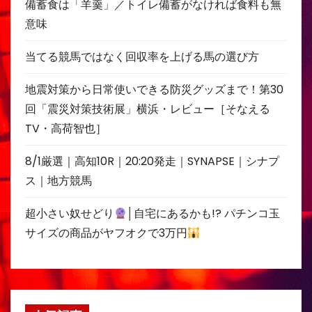
備蓄食は「羊羹」／トイレ備蓄がなければ食料も無
意味
当てる競馬ではなく回収率を上げる馬の選び方
地震対策から日常使いできる防災グッズまで！第30
回「震災対策技術展」横浜・レビュー［そなえる
TV・高荷智也］
8/1厳選｜高知10R｜20:20発走｜SYNAPSE｜シナプ
ス｜地方競馬
超小さい奴せどり
│自宅にあるかも!? パチンコ玉
サイズの商品がヤフオクで3万円