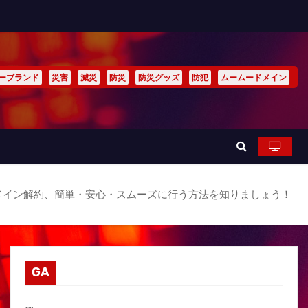
ーブランド
災害
減災
防災
防災グッズ
防犯
ムームードメイン
メイン解約、簡単・安心・スムーズに行う方法を知りましょう！
GA