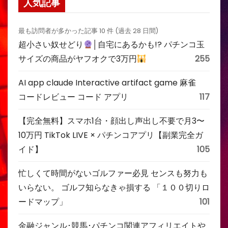
人気記事
最も訪問者が多かった記事 10 件 (過去 28 日間)
超小さい奴せどり
│自宅にあるかも!? パチンコ玉
サイズの商品がヤフオクで3万円
255
AI app claude Interactive artifact game 麻雀
コードレビュー コード アプリ
117
【完全無料】スマホ1台・顔出し声出し不要で月3〜
10万円 TikTok LIVE × パチンコアプリ【副業完全ガ
イド】
105
忙しくて時間がないゴルファー必見 センスも努力も
いらない。 ゴルフ知らなきゃ損する 「１００切りロ
ードマップ」
101
金融ジャンル･競馬･パチンコ関連アフィリエイトや