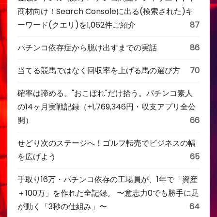
商材向け！Search Consoleに出る(検索された)キ
ーワード(クエリ)を1,062件ご紹介
87
パチンコ依存症から脱け出すまでの実話
86
当てる競馬ではなく回収率を上げる馬の選び方
70
確率は諦める。"おこぼれ"だけ拾う。パチンコ素人
の14ヶ月実戦記録（+1,769,346円・収支アプリ全公
開）
66
せどり次のステージへ！ゴルフ転売でビジネスの幅
を広げよう
65
手取り16万・パチンコ依存の工場員が、1年で「資産
＋100万」を作れた全記録。 〜意志力0でも勝手に足
が動く「3秒の仕組み」〜
64