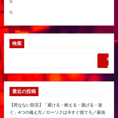
g:
a:
検索
検
索
最近の投稿
【死なない防災】「避ける・耐える・逃げる・凌
ぐ」4つの備え方／ローソクは今すぐ捨てろ／最強