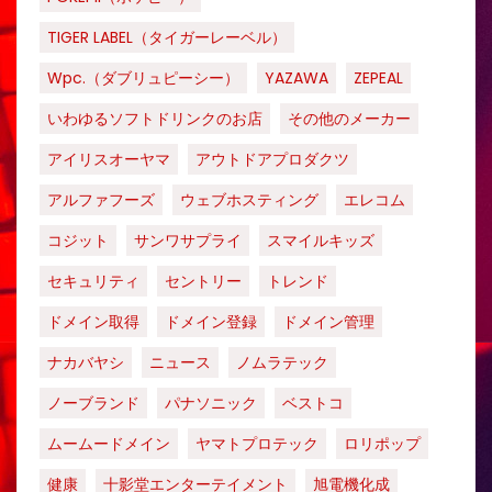
TIGER LABEL（タイガーレーベル）
Wpc.（ダブリュピーシー）
YAZAWA
ZEPEAL
いわゆるソフトドリンクのお店
その他のメーカー
アイリスオーヤマ
アウトドアプロダクツ
アルファフーズ
ウェブホスティング
エレコム
コジット
サンワサプライ
スマイルキッズ
セキュリティ
セントリー
トレンド
ドメイン取得
ドメイン登録
ドメイン管理
ナカバヤシ
ニュース
ノムラテック
ノーブランド
パナソニック
ベストコ
ムームードメイン
ヤマトプロテック
ロリポップ
健康
十影堂エンターテイメント
旭電機化成