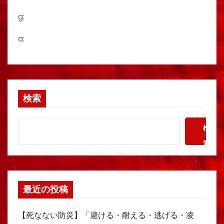
g:
a:
検索
検
索
最近の投稿
【死なない防災】「避ける・耐える・逃げる・凌