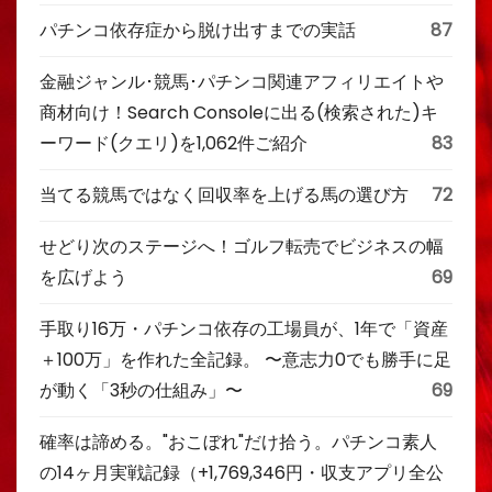
パチンコ依存症から脱け出すまでの実話
87
金融ジャンル･競馬･パチンコ関連アフィリエイトや
商材向け！Search Consoleに出る(検索された)キ
ーワード(クエリ)を1,062件ご紹介
83
当てる競馬ではなく回収率を上げる馬の選び方
72
せどり次のステージへ！ゴルフ転売でビジネスの幅
を広げよう
69
手取り16万・パチンコ依存の工場員が、1年で「資産
＋100万」を作れた全記録。 〜意志力0でも勝手に足
が動く「3秒の仕組み」〜
69
確率は諦める。"おこぼれ"だけ拾う。パチンコ素人
の14ヶ月実戦記録（+1,769,346円・収支アプリ全公