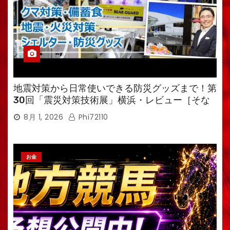
地震対策から日常使いできる防災グッズまで！第
30回「震災対策技術展」横浜・レビュー［そな
えるTV・高荷智也］
8月 1, 2026
Phi72110
お金