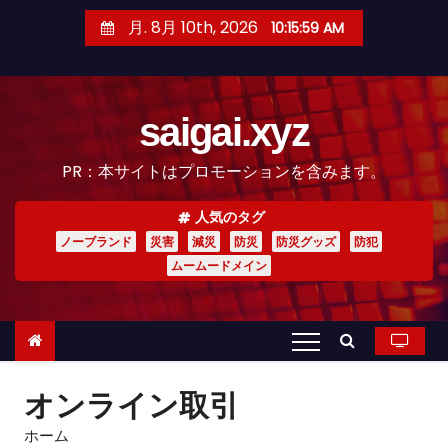
コ
月. 8月 10th, 2026
10:16:00 AM
ン
テ
ン
saigai.xyz
ツ
へ
PR：本サイトはプロモーションを含みます。
ス
キ
人気のタグ
ッ
ノーブランド
災害
減災
防災
防災グッズ
防犯
プ
ムームードメイン
オンライン取引
ホーム