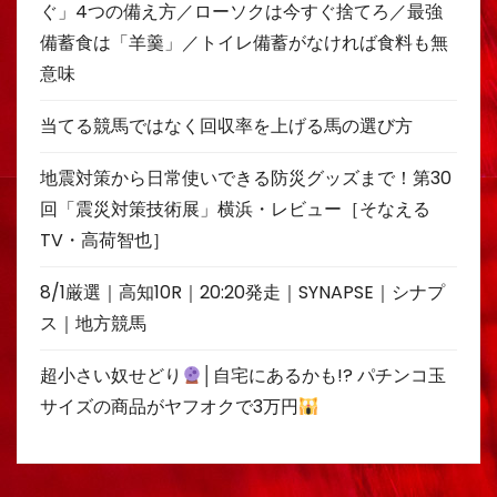
ぐ」4つの備え方／ローソクは今すぐ捨てろ／最強
備蓄食は「羊羹」／トイレ備蓄がなければ食料も無
意味
当てる競馬ではなく回収率を上げる馬の選び方
地震対策から日常使いできる防災グッズまで！第30
回「震災対策技術展」横浜・レビュー［そなえる
TV・高荷智也］
8/1厳選｜高知10R｜20:20発走｜SYNAPSE｜シナプ
ス｜地方競馬
超小さい奴せどり
│自宅にあるかも!? パチンコ玉
サイズの商品がヤフオクで3万円