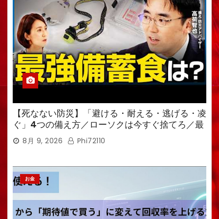
【死なない防災】「避ける・耐える・逃げる・凌
ぐ」4つの備え方／ローソクは今すぐ捨てろ／最
強備蓄食は「羊羹」／トイレ備蓄がなければ食料
8月 9, 2026
Phi72110
も無意味
お金