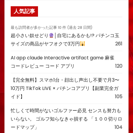
人気記事
最も訪問者が多かった記事 10 件 (過去 28 日間)
超小さい奴せどり
│自宅にあるかも!? パチンコ玉
サイズの商品がヤフオクで3万円
261
AI app claude Interactive artifact game 麻雀
コードレビュー コード アプリ
120
【完全無料】スマホ1台・顔出し声出し不要で月3〜
10万円 TikTok LIVE × パチンコアプリ【副業完全ガ
イド】
105
忙しくて時間がないゴルファー必見 センスも努力も
いらない。 ゴルフ知らなきゃ損する 「１００切りロ
ードマップ」
104