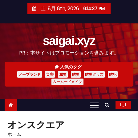
コ
土. 8月 8th, 2026
6:14:38 PM
ン
テ
ン
saigai.xyz
ツ
へ
PR：本サイトはプロモーションを含みます。
ス
キ
人気のタグ
ッ
ノーブランド
災害
減災
防災
防災グッズ
防犯
プ
ムームードメイン
オンスクエア
ホーム