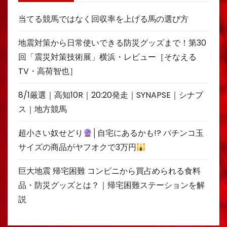
当てる競馬ではなく回収率を上げる馬の選び方
地震対策から日常使いできる防災グッズまで！第30
回「震災対策技術展」横浜・レビュー［そなえる
TV・高荷智也］
8/1厳選｜高知10R｜20:20発走｜SYNAPSE｜シナプ
ス｜地方競馬
超小さい奴せどり
│自宅にあるかも!? パチンコ玉
サイズの商品がヤフオクで3万円
巨大地震 帰宅困難 コンビニから買占められる食料
品・防災グッズとは？｜帰宅困難ステーションを解
説