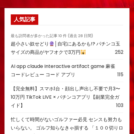
人気記事
最も訪問者が多かった記事 10 件 (過去 28 日間)
超小さい奴せどり
│自宅にあるかも!? パチンコ玉
サイズの商品がヤフオクで3万円
252
AI app claude Interactive artifact game 麻雀
コードレビュー コード アプリ
115
【完全無料】スマホ1台・顔出し声出し不要で月3〜
10万円 TikTok LIVE × パチンコアプリ【副業完全ガ
イド】
103
忙しくて時間がないゴルファー必見 センスも努力も
いらない。 ゴルフ知らなきゃ損する 「１００切りロ