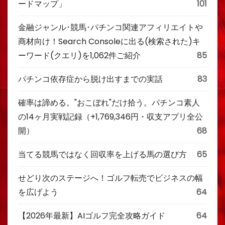
ードマップ」
101
金融ジャンル･競馬･パチンコ関連アフィリエイトや
商材向け！Search Consoleに出る(検索された)キ
ーワード(クエリ)を1,062件ご紹介
85
パチンコ依存症から脱け出すまでの実話
83
確率は諦める。"おこぼれ"だけ拾う。パチンコ素人
の14ヶ月実戦記録（+1,769,346円・収支アプリ全公
開）
68
当てる競馬ではなく回収率を上げる馬の選び方
65
せどり次のステージへ！ゴルフ転売でビジネスの幅
を広げよう
64
【2026年最新】AIゴルフ完全攻略ガイド
64