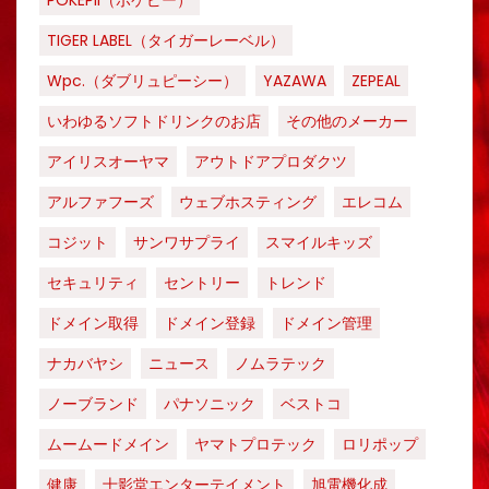
POKEPII（ポケピー）
TIGER LABEL（タイガーレーベル）
Wpc.（ダブリュピーシー）
YAZAWA
ZEPEAL
いわゆるソフトドリンクのお店
その他のメーカー
アイリスオーヤマ
アウトドアプロダクツ
アルファフーズ
ウェブホスティング
エレコム
コジット
サンワサプライ
スマイルキッズ
セキュリティ
セントリー
トレンド
ドメイン取得
ドメイン登録
ドメイン管理
ナカバヤシ
ニュース
ノムラテック
ノーブランド
パナソニック
ベストコ
ムームードメイン
ヤマトプロテック
ロリポップ
健康
十影堂エンターテイメント
旭電機化成