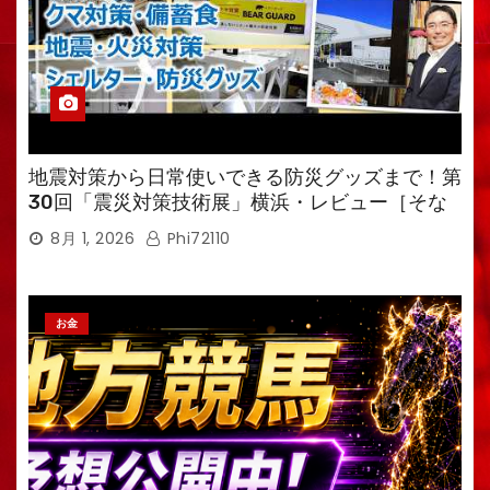
地震対策から日常使いできる防災グッズまで！第
30回「震災対策技術展」横浜・レビュー［そな
えるTV・高荷智也］
8月 1, 2026
Phi72110
お金