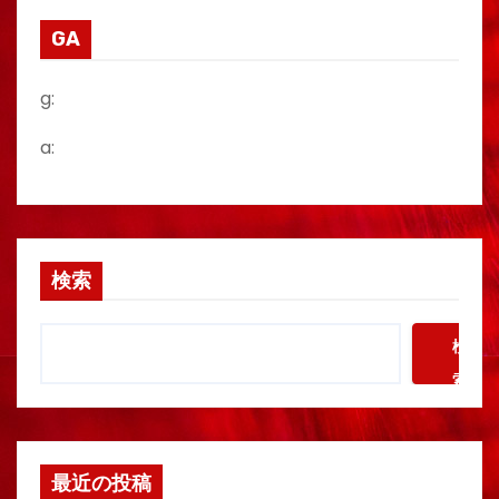
GA
g:
a:
検索
検
索
最近の投稿