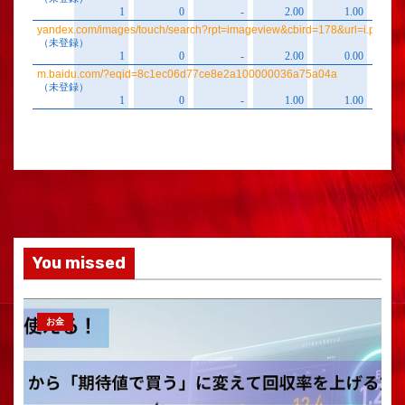
You missed
お金