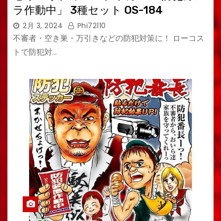
ラ作動中」 3種セット OS-184
2月 3, 2024
Phi72110
不審者・空き巣・万引きなどの防犯対策に！ ローコス
トで防犯対…