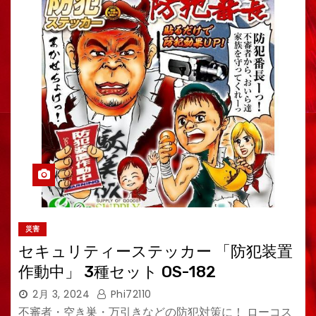
災害
セキュリティーステッカー 「防犯装置
作動中」 3種セット OS-182
2月 3, 2024
Phi72110
不審者・空き巣・万引きなどの防犯対策に！ ローコス