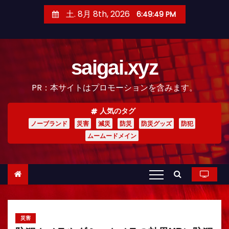
コ
土. 8月 8th, 2026
6:49:50 PM
ン
テ
ン
saigai.xyz
ツ
へ
PR：本サイトはプロモーションを含みます。
ス
キ
人気のタグ
ッ
ノーブランド
災害
減災
防災
防災グッズ
防犯
プ
ムームードメイン
災害