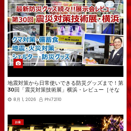
地震対策から日常使いできる防災グッズまで！第
30回「震災対策技術展」横浜・レビュー［そな
えるTV・高荷智也］
8月 1, 2026
Phi72110
お金