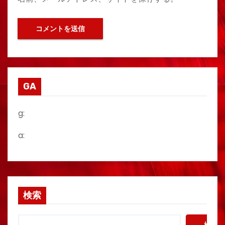
GA
g:
a:
検索