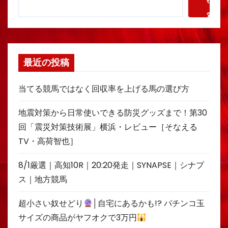
検
索
最近の投稿
当てる競馬ではなく回収率を上げる馬の選び方
地震対策から日常使いできる防災グッズまで！第30
回「震災対策技術展」横浜・レビュー［そなえる
TV・高荷智也］
8/1厳選｜高知10R｜20:20発走｜SYNAPSE｜シナプ
ス｜地方競馬
超小さい奴せどり
│自宅にあるかも!? パチンコ玉
サイズの商品がヤフオクで3万円