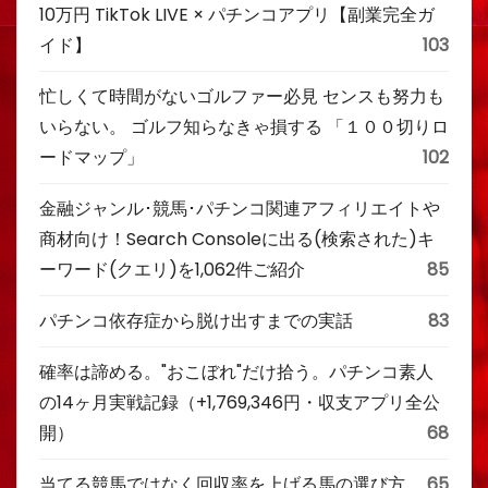
10万円 TikTok LIVE × パチンコアプリ【副業完全ガ
イド】
103
忙しくて時間がないゴルファー必見 センスも努力も
いらない。 ゴルフ知らなきゃ損する 「１００切りロ
ードマップ」
102
金融ジャンル･競馬･パチンコ関連アフィリエイトや
商材向け！Search Consoleに出る(検索された)キ
ーワード(クエリ)を1,062件ご紹介
85
パチンコ依存症から脱け出すまでの実話
83
確率は諦める。"おこぼれ"だけ拾う。パチンコ素人
の14ヶ月実戦記録（+1,769,346円・収支アプリ全公
開）
68
当てる競馬ではなく回収率を上げる馬の選び方
65