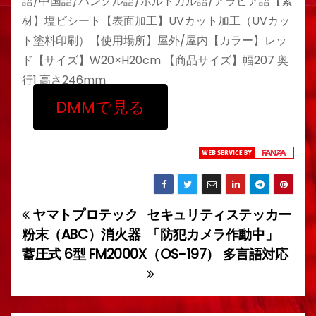
語/中国語/ハングル語/ポルトガル語/アラビア語【素
材】塩ビシート【表面加工】UVカット加工（UVカッ
ト塗料印刷）【使用場所】屋外/屋内【カラー】レッ
ド【サイズ】W20×H20cm 【商品サイズ】幅207 奥
行1 高さ246mm
DMMで見る
ヤマトプロテック
セキュリティステッカー
投
粉末（ABC）消火器
「防犯カメラ作動中」
稿
蓄圧式 6型 FM2000X
（OS-197） 多言語対応
ナ
ビ