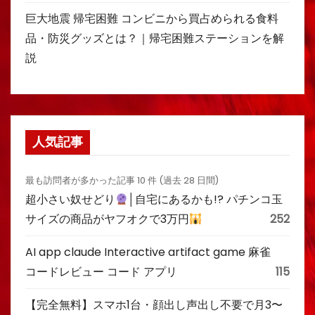
巨大地震 帰宅困難 コンビニから買占められる食料
品・防災グッズとは？｜帰宅困難ステーションを解
説
人気記事
最も訪問者が多かった記事 10 件 (過去 28 日間)
超小さい奴せどり
│自宅にあるかも!? パチンコ玉
サイズの商品がヤフオクで3万円
252
AI app claude Interactive artifact game 麻雀
コードレビュー コード アプリ
115
【完全無料】スマホ1台・顔出し声出し不要で月3〜