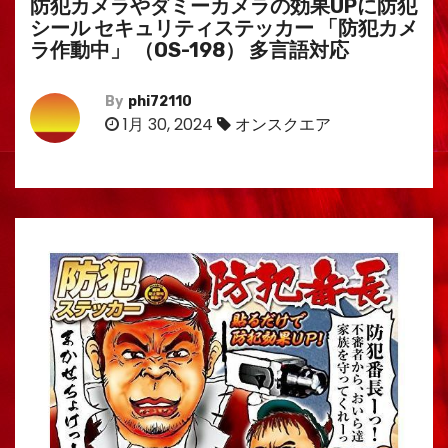
防犯カメラやダミーカメラの効果UPに防犯
シール セキュリティステッカー 「防犯カメ
ラ作動中」 （OS-198） 多言語対応
By
phi72110
1月 30, 2024
オンスクエア