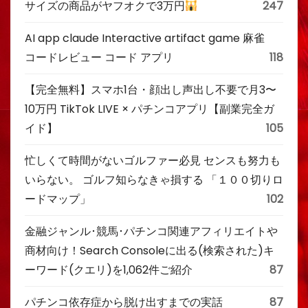
サイズの商品がヤフオクで3万円
247
AI app claude Interactive artifact game 麻雀
コードレビュー コード アプリ
118
【完全無料】スマホ1台・顔出し声出し不要で月3〜
10万円 TikTok LIVE × パチンコアプリ【副業完全ガ
イド】
105
忙しくて時間がないゴルファー必見 センスも努力も
いらない。 ゴルフ知らなきゃ損する 「１００切りロ
ードマップ」
102
金融ジャンル･競馬･パチンコ関連アフィリエイトや
商材向け！Search Consoleに出る(検索された)キ
ーワード(クエリ)を1,062件ご紹介
87
パチンコ依存症から脱け出すまでの実話
87