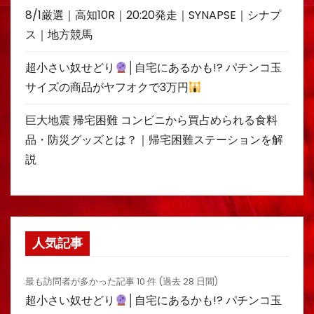
8/1厳選｜高知10R｜20:20発走｜SYNAPSE｜シナプ
ス｜地方競馬
超小さい奴せどり
│自宅にあるかも!? パチンコ玉
サイズの商品がヤフオクで3万円
巨大地震 帰宅困難 コンビニから買占められる食料
品・防災グッズとは？｜帰宅困難ステーションを解
説
人気記事
最も訪問者が多かった記事 10 件 (過去 28 日間)
超小さい奴せどり
│自宅にあるかも!? パチンコ玉