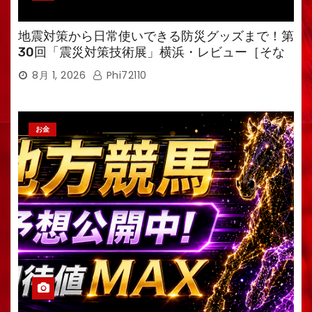
地震対策から日常使いできる防災グッズまで！第
30回「震災対策技術展」横浜・レビュー［そな
えるTV・高荷智也］
8月 1, 2026
Phi72110
お金