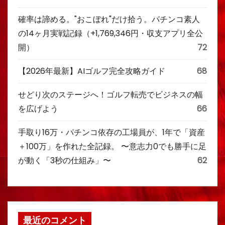
確率は諦める。"おこぼれ"だけ拾う。パチンコ素人
の14ヶ月実戦記録（+1,769,346円・収支アプリ全公
開）
72
【2026年最新】AIゴルフ完全攻略ガイド
68
せどり次のステージへ！ゴルフ転売でビジネスの幅
を広げよう
66
手取り16万・パチンコ依存の工場員が、1年で「資産
＋100万」を作れた全記録。 〜意志力0でも勝手に足
が動く「3秒の仕組み」〜
62
最近のコメント