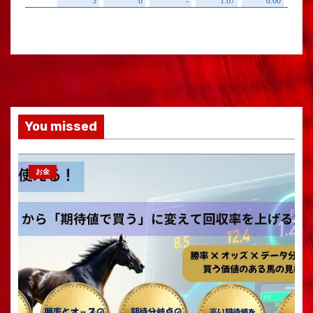
You missed
お金