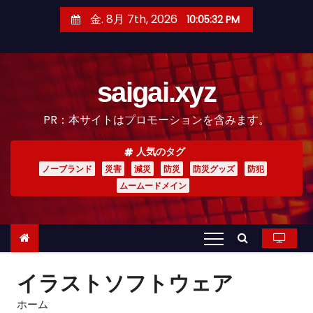
コ
金. 8月 7th, 2026
10:05:33 PM
ン
テ
ン
saigai.xyz
ツ
へ
PR：本サイトはプロモーションを含みます。
ス
キ
人気のタグ
ッ
ノーブランド
災害
減災
防災
防災グッズ
防犯
プ
ムームードメイン
イラストソフトウェア
ホーム