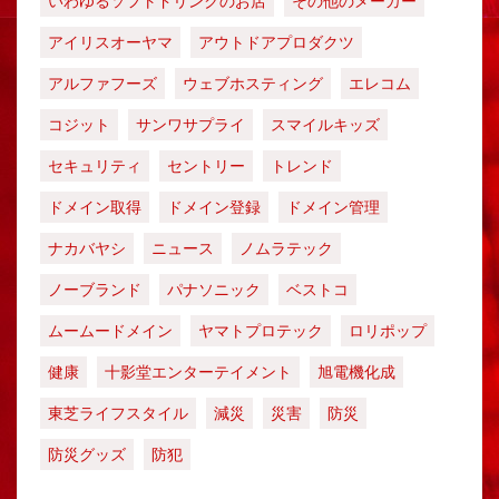
いわゆるソフトドリンクのお店
その他のメーカー
アイリスオーヤマ
アウトドアプロダクツ
アルファフーズ
ウェブホスティング
エレコム
コジット
サンワサプライ
スマイルキッズ
セキュリティ
セントリー
トレンド
ドメイン取得
ドメイン登録
ドメイン管理
ナカバヤシ
ニュース
ノムラテック
ノーブランド
パナソニック
ベストコ
ムームードメイン
ヤマトプロテック
ロリポップ
健康
十影堂エンターテイメント
旭電機化成
東芝ライフスタイル
減災
災害
防災
防災グッズ
防犯