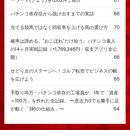
ーワード(クエリ)を1,062件ご紹介
87
パチンコ依存症から脱け出すまでの実話
86
当てる競馬ではなく回収率を上げる馬の選び方
70
確率は諦める。"おこぼれ"だけ拾う。パチンコ素人
の14ヶ月実戦記録（+1,769,346円・収支アプリ全公
開）
66
せどり次のステージへ！ゴルフ転売でビジネスの幅
を広げよう
65
手取り16万・パチンコ依存の工場員が、1年で「資産
＋100万」を作れた全記録。 〜意志力0でも勝手に足
が動く「3秒の仕組み」〜
64