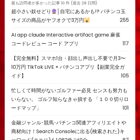
最も訪問者が多かった記事 10 件 (過去 28 日間)
超小さい奴せどり
│自宅にあるかも!? パチンコ玉
サイズの商品がヤフオクで3万円
255
AI app claude Interactive artifact game 麻雀
コードレビュー コード アプリ
117
【完全無料】スマホ1台・顔出し声出し不要で月3〜
10万円 TikTok LIVE × パチンコアプリ【副業完全ガ
イド】
105
忙しくて時間がないゴルファー必見 センスも努力も
いらない。 ゴルフ知らなきゃ損する 「１００切りロ
ードマップ」
101
金融ジャンル･競馬･パチンコ関連アフィリエイトや
商材向け！Search Consoleに出る(検索された)キ