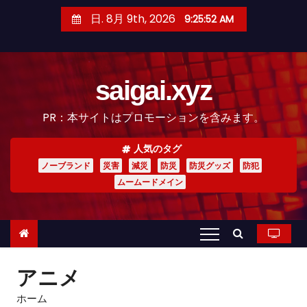
コ
日. 8月 9th, 2026
9:25:53 AM
ン
テ
ン
saigai.xyz
ツ
へ
PR：本サイトはプロモーションを含みます。
ス
キ
人気のタグ
ッ
ノーブランド
災害
減災
防災
防災グッズ
防犯
プ
ムームードメイン
アニメ
ホーム