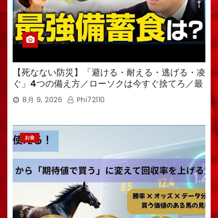
【死なない防災】「避ける・耐える・逃げる・凌
ぐ」4つの備え方／ローソクは今すぐ捨てろ／最
強備蓄食は「羊羹」／トイレ備蓄がなければ食料
8月 9, 2026
Phi72110
も無意味
お金