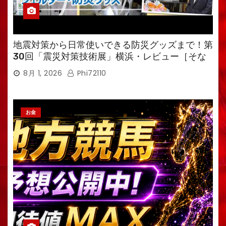
地震対策から日常使いできる防災グッズまで！第
30回「震災対策技術展」横浜・レビュー［そな
えるTV・高荷智也］
8月 1, 2026
Phi72110
お金