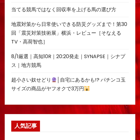
当てる競馬ではなく回収率を上げる馬の選び方
地震対策から日常使いできる防災グッズまで！第30
回「震災対策技術展」横浜・レビュー［そなえる
TV・高荷智也］
8/1厳選｜高知10R｜20:20発走｜SYNAPSE｜シナプ
ス｜地方競馬
超小さい奴せどり
│自宅にあるかも!? パチンコ玉
サイズの商品がヤフオクで3万円
人気記事