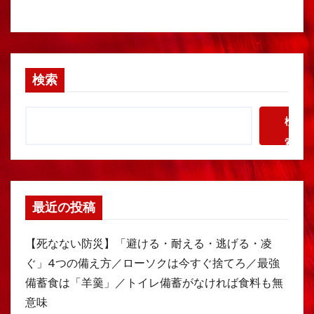
検索
検
索
最近の投稿
【死なない防災】「避ける・耐える・逃げる・凌
ぐ」4つの備え方／ローソクは今すぐ捨てろ／最強
備蓄食は「羊羹」／トイレ備蓄がなければ食料も無
意味