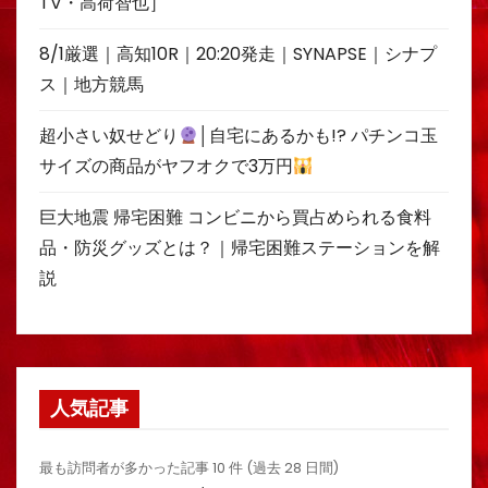
TV・高荷智也］
8/1厳選｜高知10R｜20:20発走｜SYNAPSE｜シナプ
ス｜地方競馬
超小さい奴せどり
│自宅にあるかも!? パチンコ玉
サイズの商品がヤフオクで3万円
巨大地震 帰宅困難 コンビニから買占められる食料
品・防災グッズとは？｜帰宅困難ステーションを解
説
人気記事
最も訪問者が多かった記事 10 件 (過去 28 日間)