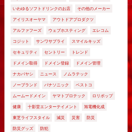
いわゆるソフトドリンクのお店
その他のメーカー
アイリスオーヤマ
アウトドアプロダクツ
アルファフーズ
ウェブホスティング
エレコム
コジット
サンワサプライ
スマイルキッズ
セキュリティ
セントリー
トレンド
ドメイン取得
ドメイン登録
ドメイン管理
ナカバヤシ
ニュース
ノムラテック
ノーブランド
パナソニック
ベストコ
ムームードメイン
ヤマトプロテック
ロリポップ
健康
十影堂エンターテイメント
旭電機化成
東芝ライフスタイル
減災
災害
防災
防災グッズ
防犯