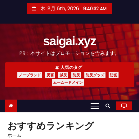
コ
木. 8月 6th, 2026
9:40:34 AM
ン
テ
ン
saigai.xyz
ツ
へ
PR：本サイトはプロモーションを含みます。
ス
キ
人気のタグ
ッ
ノーブランド
災害
減災
防災
防災グッズ
防犯
プ
ムームードメイン
おすすめランキング
ホーム