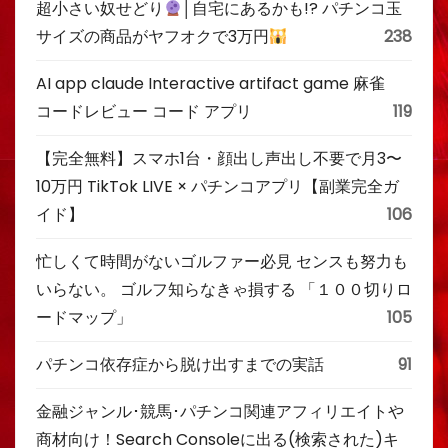
超小さい奴せどり
│自宅にあるかも!? パチンコ玉
サイズの商品がヤフオクで3万円
238
AI app claude Interactive artifact game 麻雀
コードレビュー コード アプリ
119
【完全無料】スマホ1台・顔出し声出し不要で月3〜
10万円 TikTok LIVE × パチンコアプリ【副業完全ガ
イド】
106
忙しくて時間がないゴルファー必見 センスも努力も
いらない。 ゴルフ知らなきゃ損する 「１００切りロ
ードマップ」
105
パチンコ依存症から脱け出すまでの実話
91
金融ジャンル･競馬･パチンコ関連アフィリエイトや
商材向け！Search Consoleに出る(検索された)キ