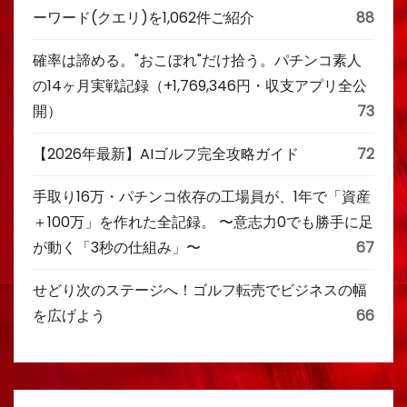
ーワード(クエリ)を1,062件ご紹介
88
確率は諦める。"おこぼれ"だけ拾う。パチンコ素人
の14ヶ月実戦記録（+1,769,346円・収支アプリ全公
開）
73
【2026年最新】AIゴルフ完全攻略ガイド
72
手取り16万・パチンコ依存の工場員が、1年で「資産
＋100万」を作れた全記録。 〜意志力0でも勝手に足
が動く「3秒の仕組み」〜
67
せどり次のステージへ！ゴルフ転売でビジネスの幅
を広げよう
66