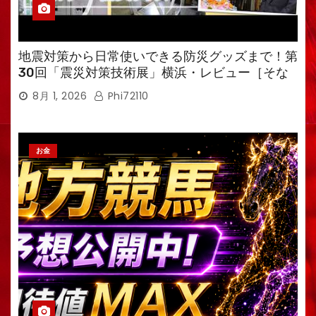
地震対策から日常使いできる防災グッズまで！第
30回「震災対策技術展」横浜・レビュー［そな
えるTV・高荷智也］
8月 1, 2026
Phi72110
お金