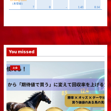
You missed
お金