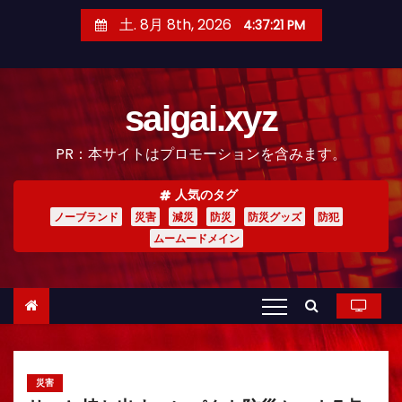
コ
土. 8月 8th, 2026
4:37:23 PM
ン
テ
ン
saigai.xyz
ツ
へ
PR：本サイトはプロモーションを含みます。
ス
キ
人気のタグ
ッ
ノーブランド
災害
減災
防災
防災グッズ
防犯
プ
ムームードメイン
災害