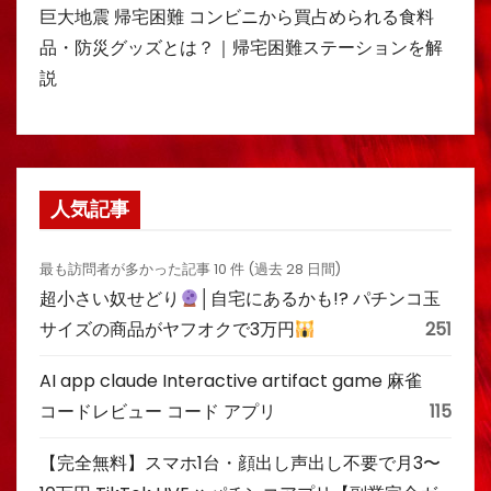
巨大地震 帰宅困難 コンビニから買占められる食料
品・防災グッズとは？｜帰宅困難ステーションを解
説
人気記事
最も訪問者が多かった記事 10 件 (過去 28 日間)
超小さい奴せどり
│自宅にあるかも!? パチンコ玉
サイズの商品がヤフオクで3万円
251
AI app claude Interactive artifact game 麻雀
コードレビュー コード アプリ
115
【完全無料】スマホ1台・顔出し声出し不要で月3〜