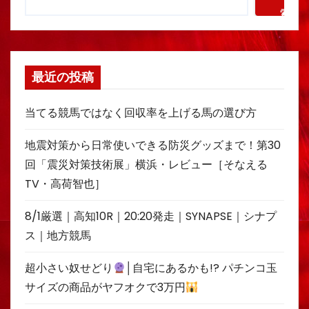
索
最近の投稿
当てる競馬ではなく回収率を上げる馬の選び方
地震対策から日常使いできる防災グッズまで！第30
回「震災対策技術展」横浜・レビュー［そなえる
TV・高荷智也］
8/1厳選｜高知10R｜20:20発走｜SYNAPSE｜シナプ
ス｜地方競馬
超小さい奴せどり
│自宅にあるかも!? パチンコ玉
サイズの商品がヤフオクで3万円