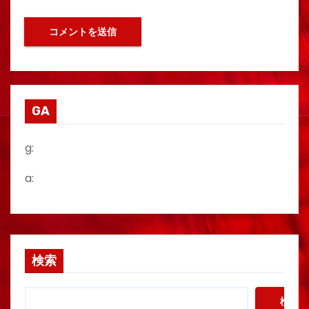
GA
g:
a:
検索
検