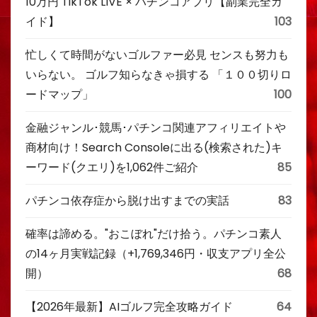
10万円 TikTok LIVE × パチンコアプリ【副業完全ガ
イド】
103
忙しくて時間がないゴルファー必見 センスも努力も
いらない。 ゴルフ知らなきゃ損する 「１００切りロ
ードマップ」
100
金融ジャンル･競馬･パチンコ関連アフィリエイトや
商材向け！Search Consoleに出る(検索された)キ
ーワード(クエリ)を1,062件ご紹介
85
パチンコ依存症から脱け出すまでの実話
83
確率は諦める。"おこぼれ"だけ拾う。パチンコ素人
の14ヶ月実戦記録（+1,769,346円・収支アプリ全公
開）
68
【2026年最新】AIゴルフ完全攻略ガイド
64