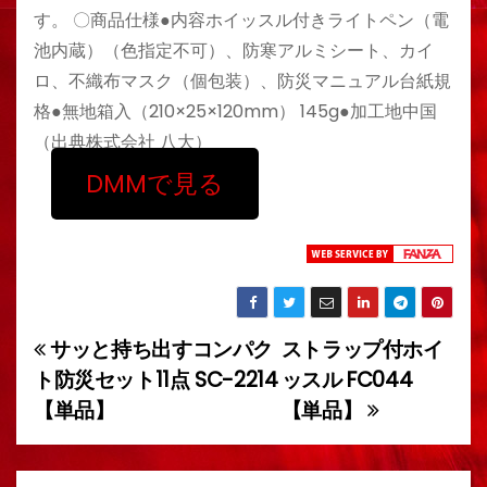
す。 〇商品仕様●内容ホイッスル付きライトペン（電
池内蔵）（色指定不可）、防寒アルミシート、カイ
ロ、不織布マスク（個包装）、防災マニュアル台紙規
格●無地箱入（210×25×120mm） 145g●加工地中国
（出典株式会社 八大）
DMMで見る
サッと持ち出すコンパク
ストラップ付ホイ
投
ト防災セット11点 SC-2214
ッスル FC044
稿
【単品】
【単品】
ナ