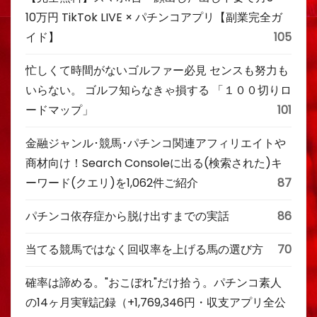
10万円 TikTok LIVE × パチンコアプリ【副業完全ガ
イド】
105
忙しくて時間がないゴルファー必見 センスも努力も
いらない。 ゴルフ知らなきゃ損する 「１００切りロ
ードマップ」
101
金融ジャンル･競馬･パチンコ関連アフィリエイトや
商材向け！Search Consoleに出る(検索された)キ
ーワード(クエリ)を1,062件ご紹介
87
パチンコ依存症から脱け出すまでの実話
86
当てる競馬ではなく回収率を上げる馬の選び方
70
確率は諦める。"おこぼれ"だけ拾う。パチンコ素人
の14ヶ月実戦記録（+1,769,346円・収支アプリ全公