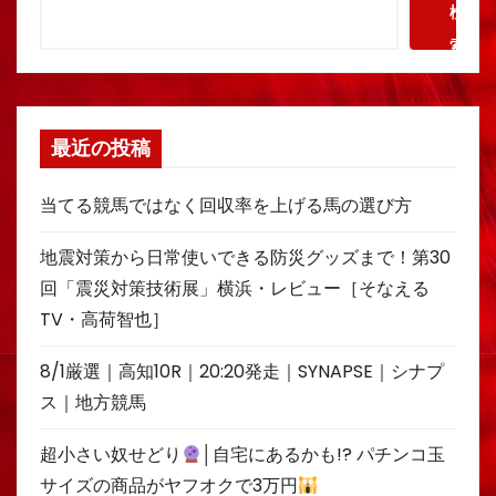
検
索
最近の投稿
当てる競馬ではなく回収率を上げる馬の選び方
地震対策から日常使いできる防災グッズまで！第30
回「震災対策技術展」横浜・レビュー［そなえる
TV・高荷智也］
8/1厳選｜高知10R｜20:20発走｜SYNAPSE｜シナプ
ス｜地方競馬
超小さい奴せどり
│自宅にあるかも!? パチンコ玉
サイズの商品がヤフオクで3万円