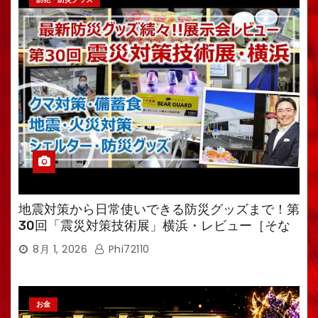
地震対策から日常使いできる防災グッズまで！第
30回「震災対策技術展」横浜・レビュー［そな
えるTV・高荷智也］
8月 1, 2026
Phi72110
お金