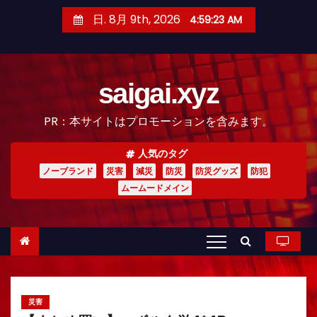
コ
日. 8月 9th, 2026
4:59:24 AM
ン
テ
ン
saigai.xyz
ツ
へ
PR：本サイトはプロモーションを含みます。
ス
キ
人気のタグ
ッ
ノーブランド
災害
減災
防災
防災グッズ
防犯
プ
ムームードメイン
災害