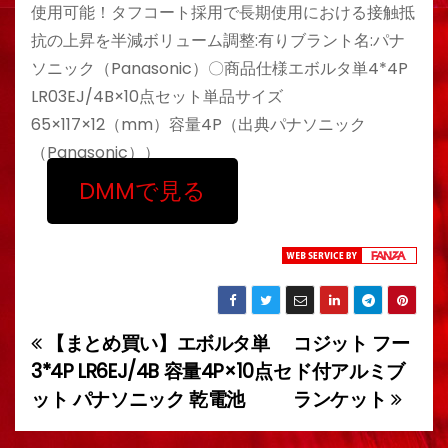
使用可能！タフコート採用で長期使用における接触抵
抗の上昇を半減ボリューム調整:有りブラント名:パナ
ソニック（Panasonic）〇商品仕様エボルタ単4*4P
LR03EJ/4B×10点セット単品サイズ
65×117×12（mm）容量4P（出典パナソニック
（Panasonic））
DMMで見る
【まとめ買い】エボルタ単
コジット フー
投
3*4P LR6EJ/4B 容量4P×10点セ
ド付アルミブ
稿
ット パナソニック 乾電池
ランケット
ナ