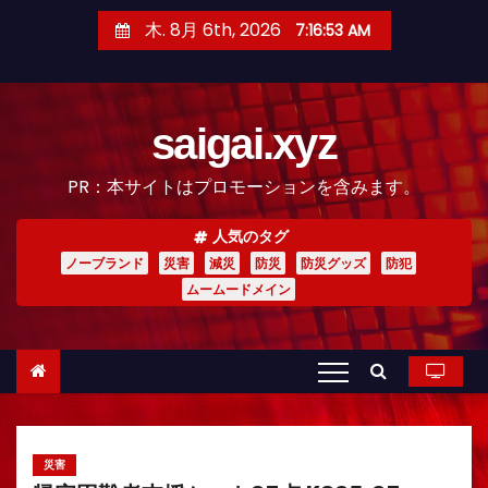
コ
木. 8月 6th, 2026
7:16:55 AM
ン
テ
ン
saigai.xyz
ツ
へ
PR：本サイトはプロモーションを含みます。
ス
キ
人気のタグ
ッ
ノーブランド
災害
減災
防災
防災グッズ
防犯
プ
ムームードメイン
災害