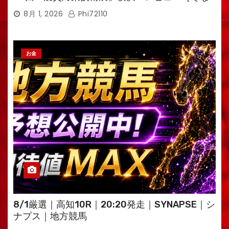
えるTV・高荷智也］
8月 1, 2026
Phi72110
お金
8/1厳選｜高知10R｜20:20発走｜SYNAPSE｜シ
ナプス｜地方競馬