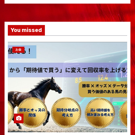
You missed
お金