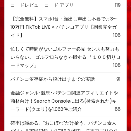
コードレビュー コード アプリ
119
【完全無料】スマホ1台・顔出し声出し不要で月3〜
10万円 TikTok LIVE × パチンコアプリ【副業完全ガ
イド】
106
忙しくて時間がないゴルファー必見 センスも努力も
いらない。 ゴルフ知らなきゃ損する 「１００切りロ
ードマップ」
105
パチンコ依存症から脱け出すまでの実話
91
金融ジャンル･競馬･パチンコ関連アフィリエイトや
商材向け！Search Consoleに出る(検索された)キ
ーワード(クエリ)を1,062件ご紹介
88
確率は諦める。"おこぼれ"だけ拾う。パチンコ素人