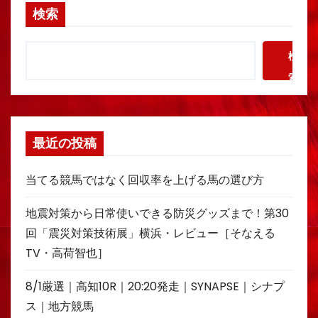
検索
検
索
最近の投稿
当てる競馬ではなく回収率を上げる馬の選び方
地震対策から日常使いできる防災グッズまで！第30
回「震災対策技術展」横浜・レビュー［そなえる
TV・高荷智也］
8/1厳選｜高知10R｜20:20発走｜SYNAPSE｜シナプ
ス｜地方競馬