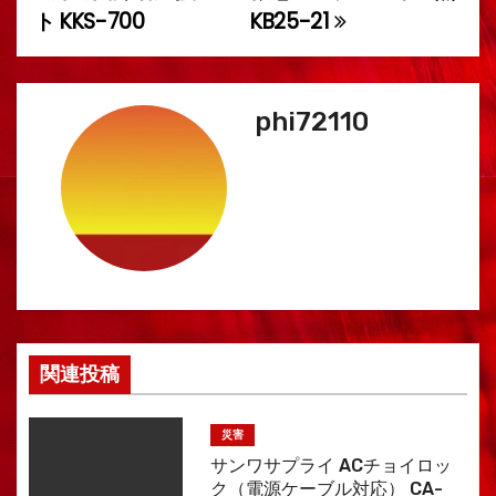
ト KKS-700
KB25-21
稿
ナ
phi72110
ビ
ゲ
ー
シ
ョ
ン
関連投稿
災害
サンワサプライ ACチョイロッ
ク（電源ケーブル対応） CA-