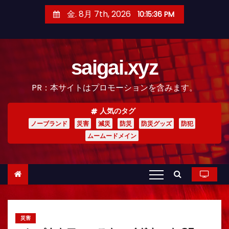
コ
金. 8月 7th, 2026
10:15:38 PM
ン
テ
ン
saigai.xyz
ツ
へ
PR：本サイトはプロモーションを含みます。
ス
キ
人気のタグ
ッ
ノーブランド
災害
減災
防災
防災グッズ
防犯
プ
ムームードメイン
災害