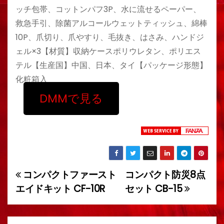
ッチ包帯、コットンパフ3P、水に流せるペーパー、
救急手引、除菌アルコールウェットティッシュ、綿棒
10P、爪切り、爪やすり、毛抜き、はさみ、ハンドジ
ェル×3【材質】収納ケースポリウレタン、ポリエス
テル【生産国】中国、日本、タイ【パッケージ形態】
化粧箱入
DMMで見る
コンパクトファースト
コンパクト防災8点
投
エイドキット CF-10R
セット CB-15
稿
ナ