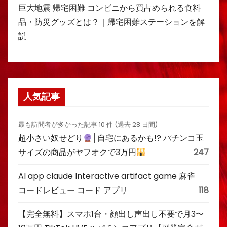
巨大地震 帰宅困難 コンビニから買占められる食料
品・防災グッズとは？｜帰宅困難ステーションを解
説
人気記事
最も訪問者が多かった記事 10 件 (過去 28 日間)
超小さい奴せどり
│自宅にあるかも!? パチンコ玉
サイズの商品がヤフオクで3万円
247
AI app claude Interactive artifact game 麻雀
コードレビュー コード アプリ
118
【完全無料】スマホ1台・顔出し声出し不要で月3〜