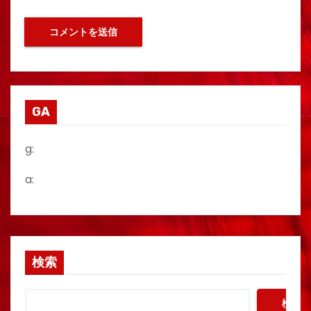
GA
g:
a:
検索
検