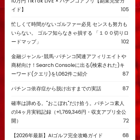
10万円 TikTok LIVE × パチンコアプリ【副業完全ガ
イド】
105
忙しくて時間がないゴルファー必見 センスも努力も
いらない。 ゴルフ知らなきゃ損する 「１００切りロ
ードマップ」
102
金融ジャンル･競馬･パチンコ関連アフィリエイトや
商材向け！Search Consoleに出る(検索された)キ
ーワード(クエリ)を1,062件ご紹介
87
パチンコ依存症から脱け出すまでの実話
87
確率は諦める。"おこぼれ"だけ拾う。パチンコ素人
の14ヶ月実戦記録（+1,769,346円・収支アプリ全公
開）
72
【2026年最新】AIゴルフ完全攻略ガイド
68