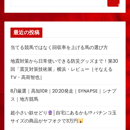
索
最近の投稿
当てる競馬ではなく回収率を上げる馬の選び方
地震対策から日常使いできる防災グッズまで！第30
回「震災対策技術展」横浜・レビュー［そなえる
TV・高荷智也］
8/1厳選｜高知10R｜20:20発走｜SYNAPSE｜シナプ
ス｜地方競馬
超小さい奴せどり
│自宅にあるかも!? パチンコ玉
サイズの商品がヤフオクで3万円